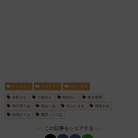
にじさんじ
ホロライブ
転生・前世
名取さな
小森めと
悠針れい
椎名唯華
海月雲ろあ
湊あくあ
犬山たまき
神楽めあ
結城さくな
魔界ノりりむ
↓↓↓ この記事をシェアする ↓↓↓