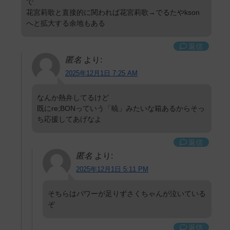
で
花宮莉歌と直接的に関われば花宮莉歌→でるたやkson
へと拡大する余地もある
返信
匿名
より:
2025年12月1日 7:25 AM
なんか熱弁してるけど
既にre;BONっていう「暁」みたいな箱あるからそっ
ち応援してあげなよ
返信
匿名
より:
2025年12月1日 5:11 PM
そちらはパワーが足りずさくちゃんが泣いている
ぞ
返信