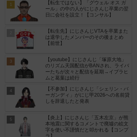
【転生ではない】「グウェル オス ガ
ール」の中の人がにじさんじ卒業の翌
日に会社を設立！【コンサル】
【転生先】にじさんじVTAを卒業また
は退学したメンバーのその後まとめ
【前世】
【youtube】にじさんじ「塚原大地」
のリズム天国配信がBANされ、ライバ
ーたちが次々と配信を延期→イブラヒ
ムと葛葉は続行
【不参加】にじさんじ「シェリン・バ
ーガンディ」がにじ甲2026への名前貸
しを辞退したと発表
【炎上】にじさんじ「五木左京」が熊
本地震に関するコメントで廃墟の絵文
字を使い不謹慎だと叩かれる【コンプ
ラ】