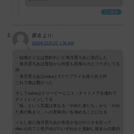
返信
匿名
より:
2025年12月1日 1:36 AM
・結城さくなは悠針れいと海月雲ろあに逆凸した
・海月雲ろあは普段から何度も雨海ルカとコラボしてる
仲
・海月雲ろあはsabaとXでリプライを送り合う仲
これで海は繋がった
そしてsabaはドゥービーとニミ・ナイトメアを連れて
ナイトレインしてる
「暁」という言葉は単なる「やめた者たち」から「やめ
た者の集まり」への意味合いを強めることになる
＋もし仮に海月雲ろあが赤見かるびのコネを伝って
dtto.心白てと杏戸ゆげのいずれかと接触し彼女らの案内