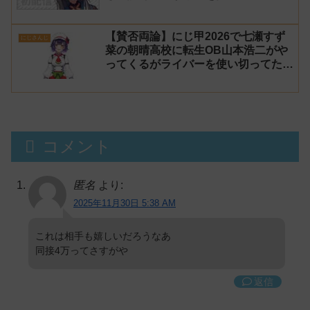
【賛否両論】にじ甲2026で七瀬すず
にじさんじ
菜の朝晴高校に転生OB山本浩二がや
ってくるがライバーを使い切ってたの
でベンチに→ルールが急遽変更されラ
イバーの転生が可能に
コメント
匿名
より:
2025年11月30日 5:38 AM
これは相手も嬉しいだろうなあ
同接4万ってさすがや
返信