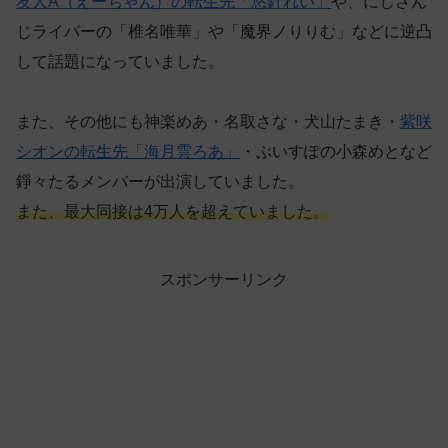
友人A（えーちゃん）の転生先「悠針れい」
や、にじさん
じライバーの「椎名唯華」や「魔界ノりりむ」などに逆凸
して話題になっていました。
また、その他にも神楽めあ・名取さな・犬山たまき・
紫咲
シオンの転生先「海月雲ろあ」
・ぶいすぽの小森めとなど
錚々たるメンバーが出演していました。
また、最大同接は4万人を超えていました。
スポンサーリンク