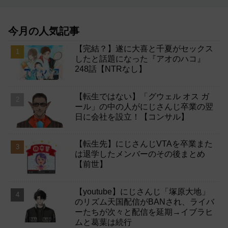
今月の人気記事
【完結？】遂に大喜と千夏がセックス
したと話題になった『アオのハコ』
248話【NTRなし】
【転生ではない】「グウェル オス ガ
ール」の中の人がにじさんじ卒業の翌
日に会社を設立！【コンサル】
【転生先】にじさんじVTAを卒業また
は退学したメンバーのその後まとめ
【前世】
【youtube】にじさんじ「塚原大地」
のリズム天国配信がBANされ、ライバ
ーたちが次々と配信を延期→イブラヒ
ムと葛葉は続行