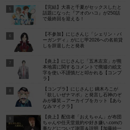
【完結】大喜と千夏がセックスしたと
話題になった『アオのハコ』が250話
で最終回を迎える！
【不参加】にじさんじ「シェリン・バ
ーガンディ」がにじ甲2026への名前貸
しを辞退したと発表
【炎上】にじさんじ「五木左京」が熊
本地震に関するコメントで廃墟の絵文
字を使い不謹慎だと叩かれる【コンプ
ラ】
【コンプラ】にじさんじ 鏑木ろこが
「欲しいぜナマポ」と発言し石神のぞ
みが爆笑→アーカイブをカット【あら
なみマイクラ】
【炎上】配信者「おえちゃん」が布団
ちゃんや任天堂規約や好き嫌い.comの
事などについて謝罪＆説明【加藤純一