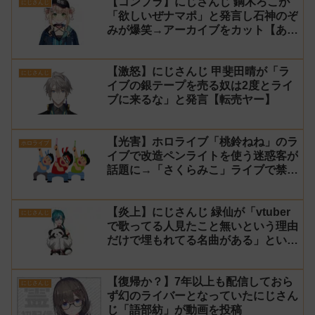
【コンプラ】にじさんじ 鏑木ろこが
にじさんじ
「欲しいぜナマポ」と発言し石神のぞ
みが爆笑→アーカイブをカット【あら
なみマイクラ】
【激怒】にじさんじ 甲斐田晴が「ラ
にじさんじ
イブの銀テープを売る奴は2度とライ
ブに来るな」と発言【転売ヤー】
【光害】ホロライブ「桃鈴ねね」のラ
ホロライブ
イブで改造ペンライトを使う迷惑客が
話題に→「さくらみこ」ライブで禁止
に【法的措置】
【炎上】にじさんじ 緑仙が「vtuber
にじさんじ
で歌ってる人見たこと無いという理由
だけで埋もれてる名曲がある」という
生成AIの文章を投稿し叩かれる
【復帰か？】7年以上も配信しておら
にじさんじ
ず幻のライバーとなっていたにじさん
じ「語部紡」が動画を投稿