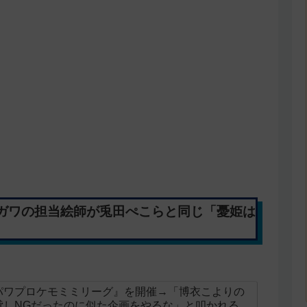
ガワの担当絵師が兎田ぺこらと同じ「憂姫は
パワプロケモミミリーグ』を開催→「博衣こよりの
貸しNGだったのに似た企画をやるな」と叩かれる