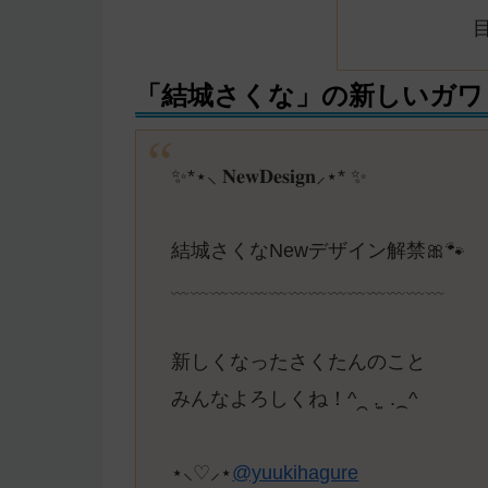
「結城さくな」の新しいガワ
✨️*⋆⸜ 𝐍𝐞𝐰𝐃𝐞𝐬𝐢𝐠𝐧⸝⋆* ✨️
結城さくなNewデザイン解禁🎀🐾
﹏﹏﹏﹏﹏﹏﹏﹏﹏﹏﹏﹏﹏﹏
新しくなったさくたんのこと
みんなよろしくね！^⁔ ܸ. ̫ .⁔^
⋆⸜♡⸝‍⋆
@yuukihagure