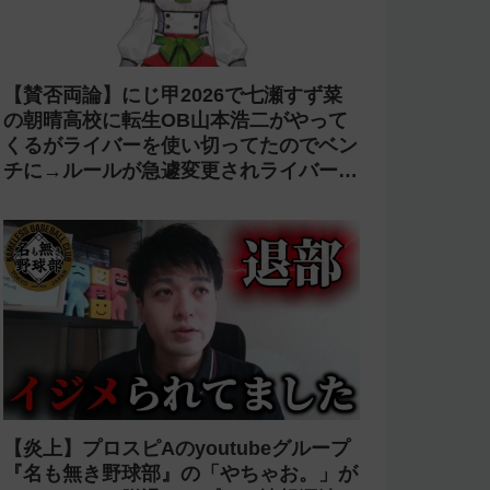
【賛否両論】にじ甲2026で七瀬すず菜
の朝晴高校に転生OB山本浩二がやって
くるがライバーを使い切ってたのでベン
チに→ルールが急遽変更されライバーの
転生が可能に
【炎上】プロスピAのyoutubeグループ
『名も無き野球部』の「やちゃお。」が