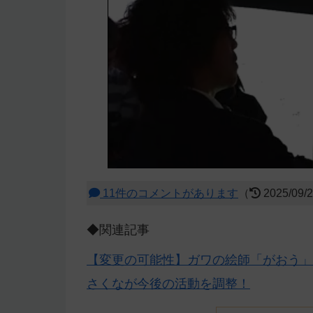
11件のコメントがあります
（
2025/09/
◆関連記事
【変更の可能性】ガワの絵師「がおう」
さくなが今後の活動を調整！