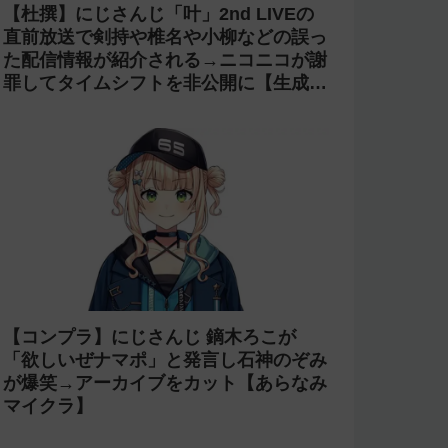
【杜撰】にじさんじ「叶」2nd LIVEの
直前放送で剣持や椎名や小柳などの誤っ
た配信情報が紹介される→ニコニコが謝
罪してタイムシフトを非公開に【生成
AI?】
【コンプラ】にじさんじ 鏑木ろこが
「欲しいぜナマポ」と発言し石神のぞみ
が爆笑→アーカイブをカット【あらなみ
マイクラ】