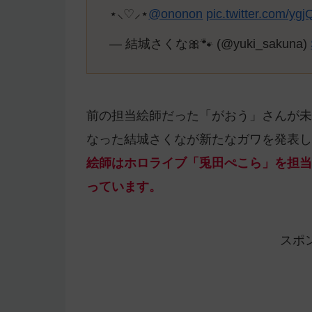
⋆⸜♡⸝‍⋆
@ononon
pic.twitter.com/yg
— 結城さくな🎀🐾 (@yuki_sakuna)
前の担当絵師だった「がおう」さんが未
なった結城さくなが新たなガワを発表し
絵師はホロライブ「兎田ぺこら」を担当
っています。
スポ