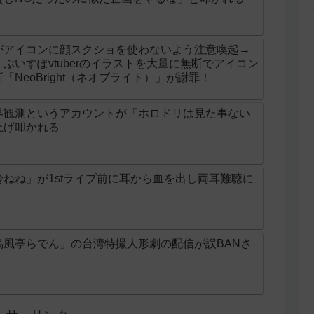
がアイコンに顔スクショを使わないよう注意喚起→
ぶいすぽvtuberのイラストを大量に無断でアイコン
NeoBright（ネオブライト）」が謝罪！
界観測というアカウントが「ホロドリは見た事ない
上げ叩かれる
ねね」が1stライブ前に耳から血を出し両耳難聴に
烏風亭らでん」の台湾特撮人形劇の配信が誤BANさ