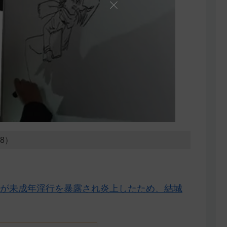
28）
が未成年淫行を暴露され炎上したため、結城