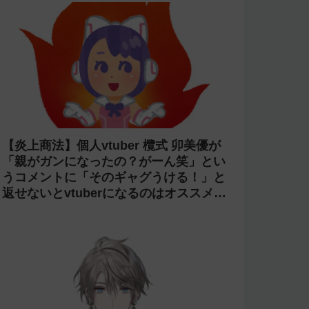
【炎上商法】個人vtuber 欖式 卯美優が
「親がガンになったの？がーん笑」とい
うコメントに「そのギャグうける！」と
返せないとvtuberになるのはオススメし
ないと投稿し叩かれる