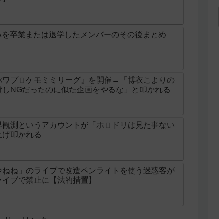
Aを卒業または退学したメンバーのその後まとめ
パワプロケモミミリーグ』を開催→「博衣こよりの
貸しNGだったのに似た企画をやるな」と叩かれる
界観測というアカウントが「ホロドリは見た事ない
上げ叩かれる
鈴ねね」のライブで改造ペンライトを使う迷惑客が
ライブで禁止に【法的措置】