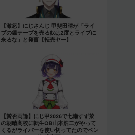
【激怒】にじさんじ 甲斐田晴が「ライ
ブの銀テープを売る奴は2度とライブに
来るな」と発言【転売ヤー】
【賛否両論】にじ甲2026で七瀬すず菜
の朝晴高校に転生OB山本浩二がやって
くるがライバーを使い切ってたのでベン