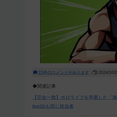
15件のコメントがあります
（
2024/10/
◆関連記事
【完全一致】ホロライブを卒業した「湊
live2Dも同じ担当者