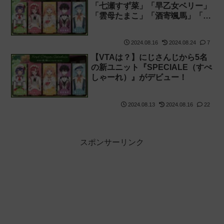
「七瀬すず菜」「早乙女ベリー」
「雲母たまこ」「酒寄颯馬」「渚
トラウト」の初配信を見た感想
【SPECIALE】
2024.08.16
2024.08.24
7
【VTAは？】にじさんじから5名
の新ユニット『SPECIALE（すぺ
しゃーれ）』がデビュー！
2024.08.13
2024.08.16
22
スポンサーリンク