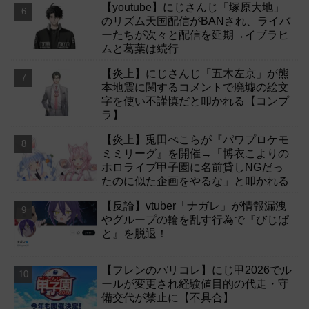
【youtube】にじさんじ「塚原大地」
のリズム天国配信がBANされ、ライバ
ーたちが次々と配信を延期→イブラヒ
ムと葛葉は続行
【炎上】にじさんじ「五木左京」が熊
本地震に関するコメントで廃墟の絵文
字を使い不謹慎だと叩かれる【コンプ
ラ】
【炎上】兎田ぺこらが『パワプロケモ
ミミリーグ』を開催→「博衣こよりの
ホロライブ甲子園に名前貸しNGだっ
たのに似た企画をやるな」と叩かれる
【反論】vtuber「ナガレ」が情報漏洩
やグループの輪を乱す行為で『びじぱ
と』を脱退！
【フレンのパリコレ】にじ甲2026でル
ールが変更され経験値目的の代走・守
備交代が禁止に【不具合】