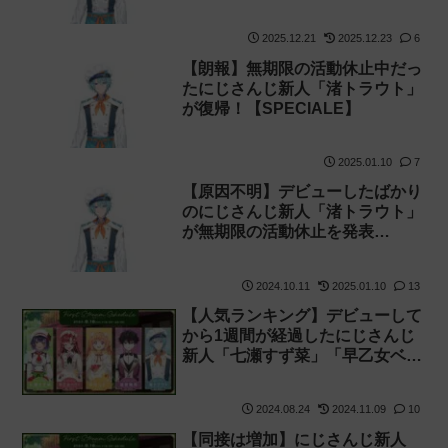
注意喚起！
2025.12.21
2025.12.23
6
【朗報】無期限の活動休止中だっ
たにじさんじ新人「渚トラウト」
が復帰！【SPECIALE】
2025.01.10
7
【原因不明】デビューしたばかり
のにじさんじ新人「渚トラウト」
が無期限の活動休止を発表
【SPECIALE】
2024.10.11
2025.01.10
13
【人気ランキング】デビューして
から1週間が経過したにじさんじ
新人「七瀬すず菜」「早乙女ベリ
ー」「雲母たまこ」「酒寄颯馬」
「渚トラウト」の登録者 同接 再
2024.08.24
2024.11.09
10
生数を比較してみた
【SPECIALE】
【同接は増加】にじさんじ新人