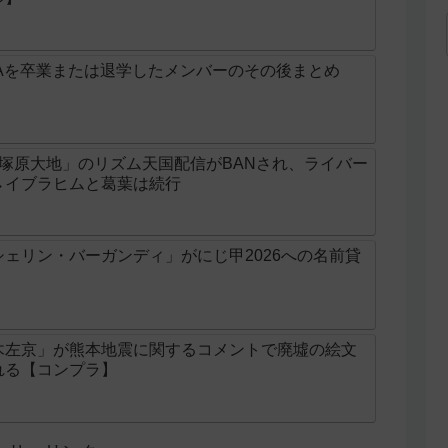
Aを卒業または退学したメンバーのその後まとめ
じ「塚原大地」のリズム天国配信がBANされ、ライバー
→イブラヒムと葛葉は続行
ェリン・バーガンディ」がにじ甲2026への名前貸
木左京」が熊本地震に関するコメントで廃墟の絵文
れる【コンプラ】