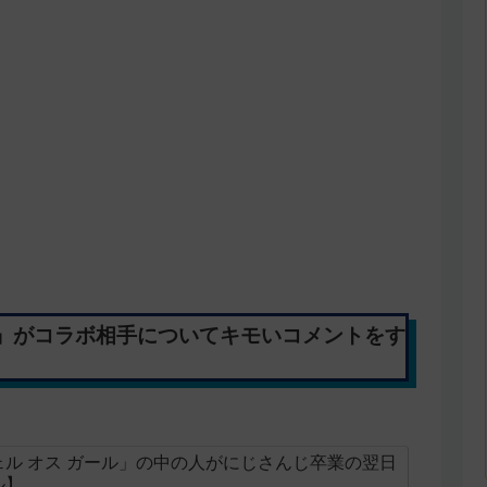
」がコラボ相手についてキモいコメントをす
ル オス ガール」の中の人がにじさんじ卒業の翌日
ル】