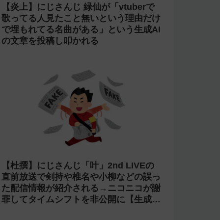
【炎上】にじさんじ 緑仙が「vtuberで
歌ってる人見たこと無いという理由だけ
で埋もれてる名曲がある」という生成AI
の文章を投稿し叩かれる
【杜撰】にじさんじ「叶」2nd LIVEの
直前放送で剣持や椎名や小柳などの誤っ
た配信情報が紹介される→ニコニコが謝
罪してタイムシフトを非公開に【生成
AI?】