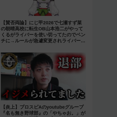
【賛否両論】にじ甲2026で七瀬すず菜
の朝晴高校に転生OB山本浩二がやって
くるがライバーを使い切ってたのでベン
チに→ルールが急遽変更されライバーの
転生が可能に
【炎上】プロスピAのyoutubeグループ
『名も無き野球部』の「やちゃお。」が