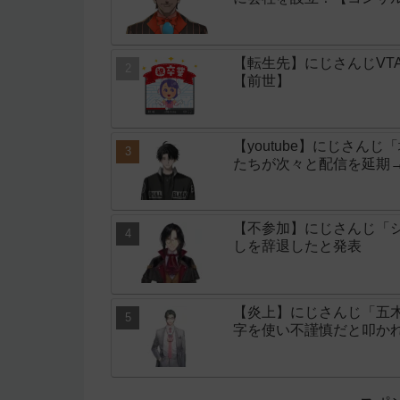
【転生先】にじさんじVT
【前世】
【youtube】にじさん
たちが次々と配信を延期
【不参加】にじさんじ「シ
しを辞退したと発表
【炎上】にじさんじ「五
字を使い不謹慎だと叩か