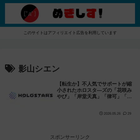
このサイトはアフィリエイト広告を利用しています
影山シエン
【転生か】不人気でサポートが縮
小されたホロスタ―ズの「花咲み
やび」「岸堂天真」「律可」「ア
ルランディス」「水無世燐央」
「影山シエン」が配信活動終了
2026.05.26
29
（卒業）を発表！
スポンサーリンク