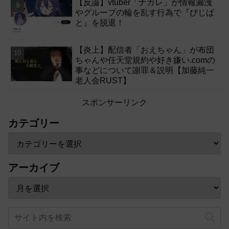
【反論】vtuber「ナガレ」が情報漏洩
やグループの輪を乱す行為で『びじぱ
と』を脱退！
【炎上】配信者「おえちゃん」が布団
ちゃんや任天堂規約や好き嫌い.comの
事などについて謝罪＆説明【加藤純一
老人会RUST】
スポンサーリンク
カテゴリー
アーカイブ