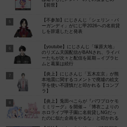
【前世】
【不参加】にじさんじ「シェリン・バ
ーガンディ」がにじ甲2026への名前貸
しを辞退したと発表
【youtube】にじさんじ「塚原大地」
のリズム天国配信がBANされ、ライバ
ーたちが次々と配信を延期→イブラヒ
ムと葛葉は続行
【炎上】にじさんじ「五木左京」が熊
本地震に関するコメントで廃墟の絵文
字を使い不謹慎だと叩かれる【コンプ
ラ】
【炎上】兎田ぺこらが『パワプロケモ
ミミリーグ』を開催→「博衣こよりの
ホロライブ甲子園に名前貸しNGだっ
たのに似た企画をやるな」と叩かれる