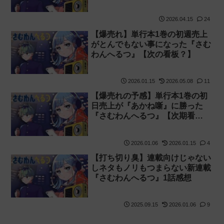
実
2026.04.15
24
【爆売れ】単行本1巻の初週売上
がとんでもない事になった『さむ
わんへるつ』【次の看板？】
2026.01.15
2026.05.08
11
【爆売れの予感】単行本1巻の初
日売上が『あかね噺』に勝った
『さむわんへるつ』【次期看
板？】
2026.01.06
2026.01.15
4
【打ち切り臭】連載向けじゃない
しネタもノリもつまらない新連載
『さむわんへるつ』1話感想
2025.09.15
2026.01.06
9