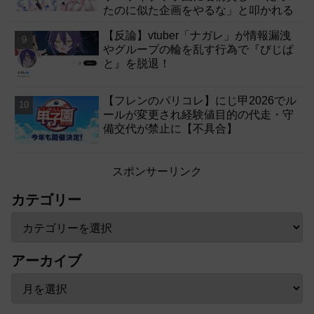
たのに似た企画をやるな」と叩かれる
【反論】vtuber「ナガレ」が情報漏洩
やグループの輪を乱す行為で『びじぱ
と』を脱退！
【フレンのパリコレ】にじ甲2026でル
ールが変更され経験値目的の代走・守
備交代が禁止に【不具合】
スポンサーリンク
カテゴリー
アーカイブ