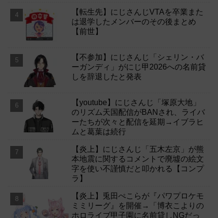
【転生先】にじさんじVTAを卒業また
は退学したメンバーのその後まとめ
【前世】
【不参加】にじさんじ「シェリン・バ
ーガンディ」がにじ甲2026への名前貸
しを辞退したと発表
【youtube】にじさんじ「塚原大地」
のリズム天国配信がBANされ、ライバ
ーたちが次々と配信を延期→イブラヒ
ムと葛葉は続行
【炎上】にじさんじ「五木左京」が熊
本地震に関するコメントで廃墟の絵文
字を使い不謹慎だと叩かれる【コンプ
ラ】
【炎上】兎田ぺこらが『パワプロケモ
ミミリーグ』を開催→「博衣こよりの
ホロライブ甲子園に名前貸しNGだっ