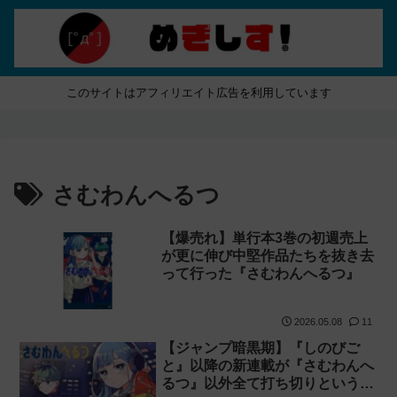
このサイトはアフィリエイト広告を利用しています
さむわんへるつ
【爆売れ】単行本3巻の初週売上
が更に伸び中堅作品たちを抜き去
って行った『さむわんへるつ』
2026.05.08
11
【ジャンプ暗黒期】『しのびご
と』以降の新連載が『さむわんへ
るつ』以外全て打ち切りという事