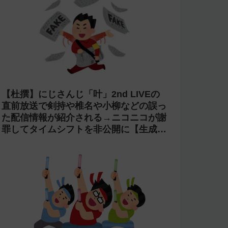
【杜撰】にじさんじ「叶」2nd LIVEの
直前放送で剣持や椎名や小柳などの誤っ
た配信情報が紹介される→ニコニコが謝
罪してタイムシフトを非公開に【生成
AI?】