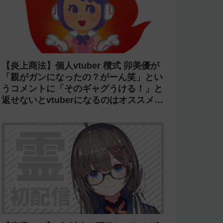
【炎上商法】個人vtuber 欖式 卯美優が
「親がガンになったの？がーん笑」とい
うコメントに「そのギャグうける！」と
返せないとvtuberになるのはオススメし
ないと投稿し叩かれる