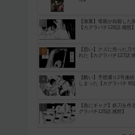
【激重】母親が自殺した
【カグラバチ126話 感想
【思い】クズに売った刀
れた【カグラバチ127話 
【酷い】予想通り2号連
しまった【カグラバチ 9
【急にギャグ】妖刀を作
グラバチ125話 感想】