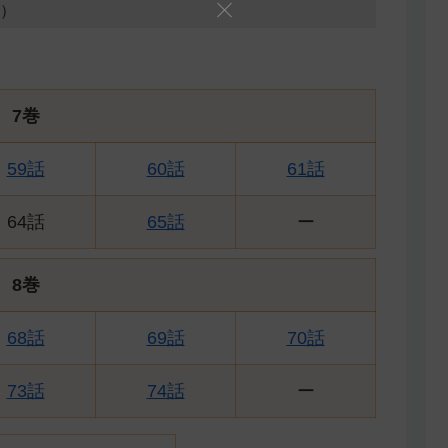
0）
7巻
59話
60話
61話
64話
65話
ー
8巻
68話
69話
70話
73話
74話
ー