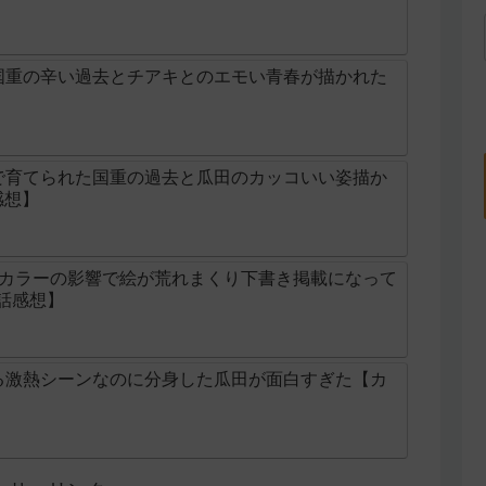
国重の辛い過去とチアキとのエモい青春が描かれた
】
で育てられた国重の過去と瓜田のカッコいい姿描か
感想】
続カラーの影響で絵が荒れまくり下書き掲載になって
5話感想】
る激熱シーンなのに分身した瓜田が面白すぎた【カ