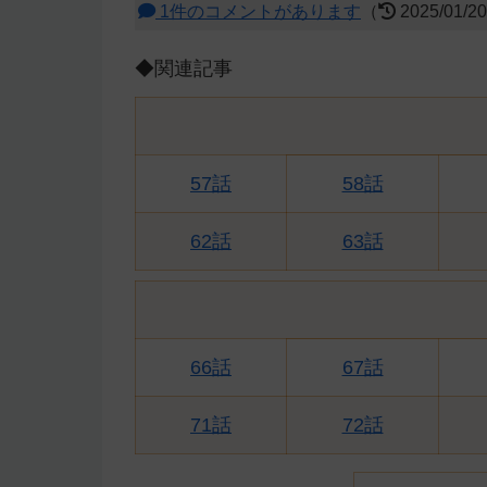
1件のコメントがあります
（
2025/01/2
◆関連記事
57話
58話
62話
63話
66話
67話
71話
72話