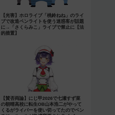
【光害】ホロライブ「桃鈴ねね」のライ
ブで改造ペンライトを使う迷惑客が話題
に→「さくらみこ」ライブで禁止に【法
的措置】
【賛否両論】にじ甲2026で七瀬すず菜
の朝晴高校に転生OB山本浩二がやって
くるがライバーを使い切ってたのでベン