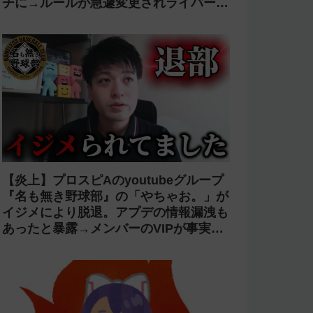
チに→ルールが急遽変更されライバーの
転生が可能に
【炎上】プロスピAのyoutubeグループ
『名も無き野球部』の「やちゃお。」が
イジメにより脱退。アプデの情報漏洩も
あったと暴露→メンバーのVIPが事実無
根だと否定