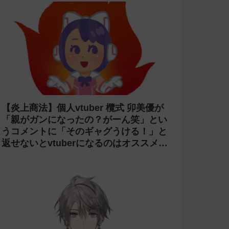
【炎上商法】個人vtuber 欖式 卯美優が
「親がガンになったの？がーん笑」とい
うコメントに「そのギャグうける！」と
返せないとvtuberになるのはオススメし
ないと投稿し叩かれる