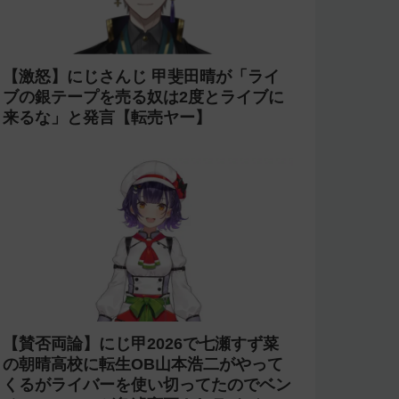
【激怒】にじさんじ 甲斐田晴が「ライ
ブの銀テープを売る奴は2度とライブに
来るな」と発言【転売ヤー】
【賛否両論】にじ甲2026で七瀬すず菜
の朝晴高校に転生OB山本浩二がやって
くるがライバーを使い切ってたのでベン