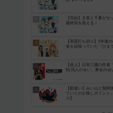
【完結】大喜と千夏がセッ
最終回を迎える！
【実質打ち切り】5年後
長を頑張っていた『ひまて
【炎上】日本三國の作者
BL同人のせい、夢女の
【勘違い】みい山と無関
ていくのが推しポイント
ス】