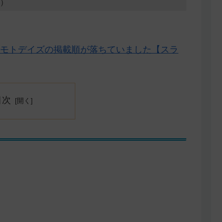
8）
モトデイズの掲載順が落ちていました【スラ
目次