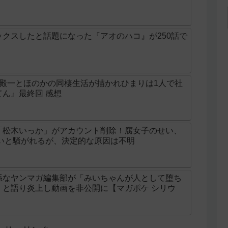
クスしたと話題になった『アオのハコ』が250話で
の殿一とほのかの同棲生活が描かれひまりは1人で社
ん』最終回 感想
「松木いっか」がアカウント削除！腐女子のせい、
せいと騒がれるが、決定的な原因は不明
係なヤンマガ編集部が「みいちゃんが人として堕ち
」と語り炎上し動画を非公開に【マガポケ シリウ