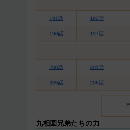
191話
192話
196話
197話
200話
201話
205話
206話
九相図兄弟たちの力