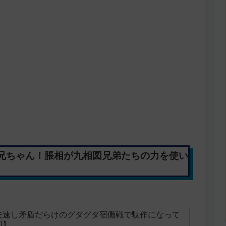
お兄ちゃん！脹相が九相図兄弟たちの力を使い
失速し矛盾だらけのグダグダ宿儺戦で駄作になって
回】