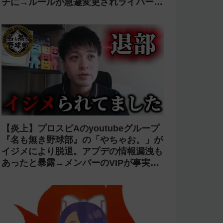
チに→ルールが急遽変更されライバーの
転生が可能に
【炎上】プロスピAのyoutubeグループ
『名も無き野球部』の「やちゃお。」が
イジメにより脱退。アプデの情報漏洩も
あったと暴露→メンバーのVIPが事実無
根だと否定