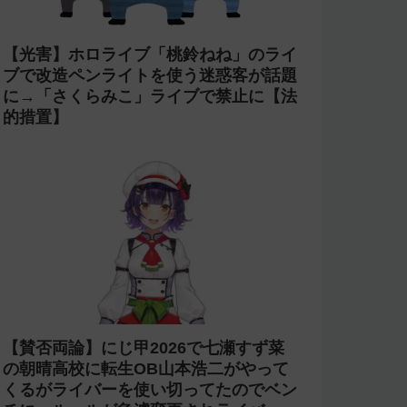
【光害】ホロライブ「桃鈴ねね」のライ
ブで改造ペンライトを使う迷惑客が話題
に→「さくらみこ」ライブで禁止に【法
的措置】
【賛否両論】にじ甲2026で七瀬すず菜
の朝晴高校に転生OB山本浩二がやって
くるがライバーを使い切ってたのでベン