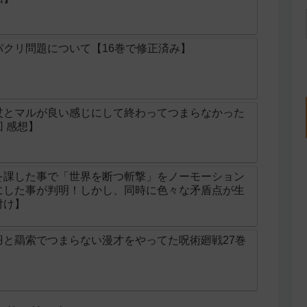
クリ問題について【16巻で修正済み】
杖とマルが良い感じにして終わってつまらなかった
 感想】
を課した事で「世界を断つ斬撃」をノーモーション
にした事が判明！しかし、同時に色々な矛盾点が生
付け】
羽と羂索でつまらない漫才をやってた呪術廻戦27巻