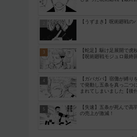
【うずまき】呪術廻戦のパ
【蛇足】駆け足展開で虎
【呪術廻戦モジュロ最終回
【ガバガバ】宿儺が縛り
で発動し五条を真っ二つ
まれてしまいました【後
【失速】五条が死んで高
の売上が激減！