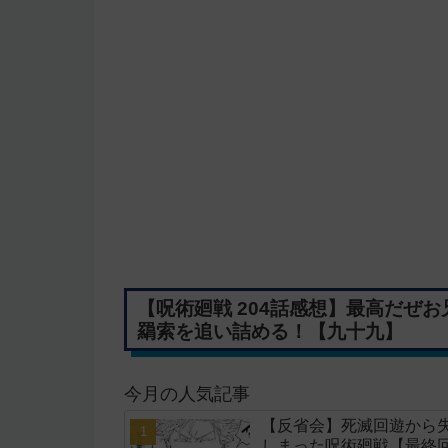
【呪術廻戦 204話感想】最高だぜ
羂索を追い詰める！【九十九】
今月の人気記事
【反省会】死滅回遊から
しまった呪術廻戦【最終