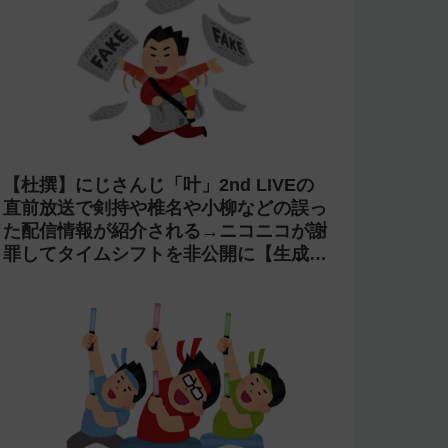
【杜撰】にじさんじ「叶」2nd LIVEの
直前放送で剣持や椎名や小柳などの誤っ
た配信情報が紹介される→ニコニコが謝
罪してタイムシフトを非公開に【生成
AI?】