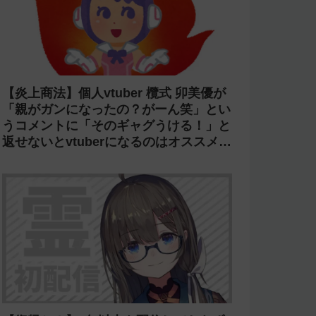
【炎上商法】個人vtuber 欖式 卯美優が
「親がガンになったの？がーん笑」とい
うコメントに「そのギャグうける！」と
返せないとvtuberになるのはオススメし
ないと投稿し叩かれる