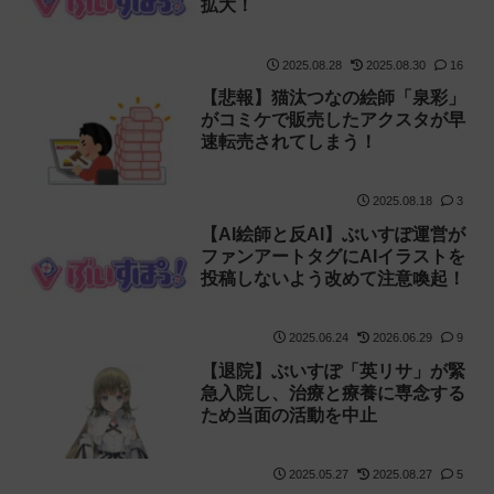
拡大！
2025.08.28
2025.08.30
16
【悲報】猫汰つなの絵師「泉彩」
がコミケで販売したアクスタが早
速転売されてしまう！
2025.08.18
3
【AI絵師と反AI】ぶいすぽ運営が
ファンアートタグにAIイラストを
投稿しないよう改めて注意喚起！
2025.06.24
2026.06.29
9
【退院】ぶいすぽ「英リサ」が緊
急入院し、治療と療養に専念する
ため当面の活動を中止
2025.05.27
2025.08.27
5