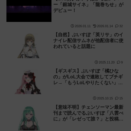
ー「銀城サイネ」「龍巻ちせ」が
デビュー！
2026.01.11
2026.01.14
32
【自然】ぶいすぽ「英リサ」のイ
ナイレ配信サムネが他配信者に使
われていると話題に
2025.11.20
9
【ギスギス】ぶいすぽ「橘ひな
の」がLoL大会で連敗してブチギ
レ→「もうLoLやりたくない」と
発言し荒れる
2025.10.15
15
【意味不明】チェンソーマン最新
刊まで読んでるぶいすぽ「八雲べ
に」が「レゼって誰？」と投稿→
削除して謝罪