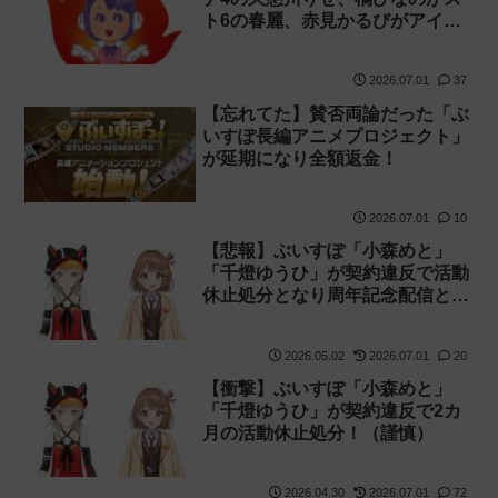
ト6の春麗、赤見かるびがアイマ
スのはるちはみきとコラボすると
発表され叩かれる
2026.07.01
37
【忘れてた】賛否両論だった「ぶ
いすぽ長編アニメプロジェクト」
が延期になり全額返金！
2026.07.01
10
【悲報】ぶいすぽ「小森めと」
「千燈ゆうひ」が契約違反で活動
休止処分となり周年記念配信とグ
ッズ販売が中止！
2026.05.02
2026.07.01
20
【衝撃】ぶいすぽ「小森めと」
「千燈ゆうひ」が契約違反で2カ
月の活動休止処分！（謹慎）
2026.04.30
2026.07.01
72