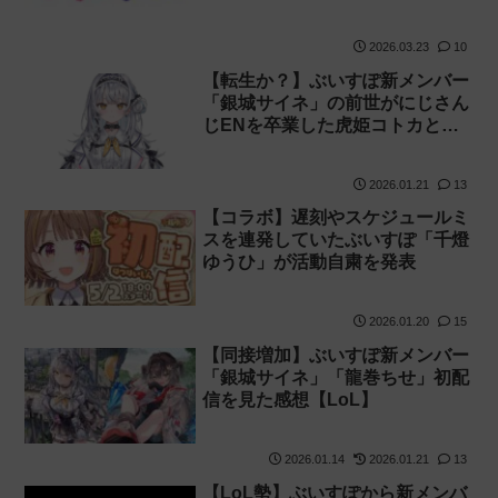
再生数に！【同接】
2026.03.23
10
【転生か？】ぶいすぽ新メンバー
「銀城サイネ」の前世がにじさん
じENを卒業した虎姫コトカとい
う噂
2026.01.21
13
【コラボ】遅刻やスケジュールミ
スを連発していたぶいすぽ「千燈
ゆうひ」が活動自粛を発表
2026.01.20
15
【同接増加】ぶいすぽ新メンバー
「銀城サイネ」「龍巻ちせ」初配
信を見た感想【LoL】
2026.01.14
2026.01.21
13
【LoL勢】ぶいすぽから新メンバ