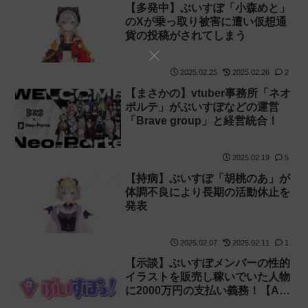
【多発中】ぶいすぽ「小森めと」
のXが乗っ取り被害に遭い仮想通
貨の投稿がされてしまう
2025.02.25
2025.02.26
2
【まさかの】vtuber事務所「ネオ
ポルテ」がぶいすぽなどの運営
「Brave group」と経営統合！
2025.02.19
5
【持病】ぶいすぽ「胡桃のあ」が
体調不良により長期の活動休止を
発表
2025.02.07
2025.02.11
1
【示談】ぶいすぽメンバーの性的
イラストを販売し稼いでいた人物
に2000万円の支払い義務！【AI
イラスト】