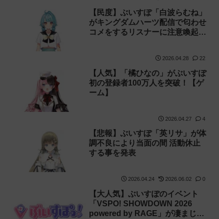
【民度】ぶいすぽ「白波らむね」
がキングダムハーツ配信で匂わせ
コメをするリスナーに注意喚起！
【ネタバレ】
2026.04.28
22
【人気】「橘ひなの」がぶいすぽ
初の登録者100万人を突破！【ゲ
ーム】
2026.04.27
4
【悲報】ぶいすぽ「英リサ」が体
調不良により当面の間 活動休止
する事を発表
2026.04.24
2026.06.02
0
【大人気】ぶいすぽのイベント
「VSPO! SHOWDOWN 2026
powered by RAGE」が凄まじい