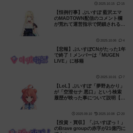
2025.10.15
15
【恒例行事】ぶいすぽ 藍沢エマ
のMADTOWN配信のコメント欄
が荒れて運営指示で閉鎖される！
【ストグラ】
2025.10.06
4
【悲報】ぶいすぽCNがたった1年
で終了！メンバーは「MUGEN
LIVE」に移籍
2025.10.01
7
【LoL】ぶいすぽ「夢野あかり」
が「空澄セナ 悪口」という検索
履歴が映った事について説明【あ
かりん】
2025.09.10
2025.10.08
20
【投資・買収】「ぶいすぽっ！」
のBrave groupの赤字が21億円に