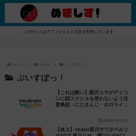
このサイトはアフィリエイト広告を利用しています
ホーム
vtuber
ぶいすぽっ！
ぶいすぽっ！
【これは酷い】藍沢エマがアイコ
ンに顔スクショを使わないよう注
意喚起→にじさんじ・ホロライ
ブ・ぶいすぽvtuberのイラストを
大量に無断でアイコンに使用した
2026.07.09
4
ライバー事務所「NeoBright（ネ
オブライト）」が謝罪！
【炎上】vtuber星川サラがペルソ
ナ4の久慈川りせ、橘ひなのがス