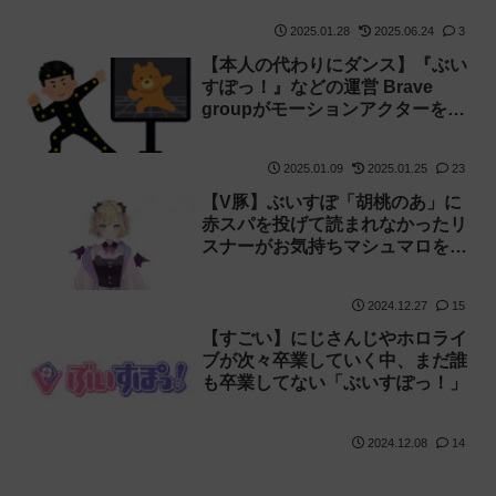
2025.01.28
2025.06.24
3
【本人の代わりにダンス】『ぶい
すぽっ！』などの運営 Brave
groupがモーションアクターを募
集！
2025.01.09
2025.01.25
23
【V豚】ぶいすぽ「胡桃のあ」に
赤スパを投げて読まれなかったリ
スナーがお気持ちマシュマロを送
り付ける！
2024.12.27
15
【すごい】にじさんじやホロライ
ブが次々卒業していく中、まだ誰
も卒業してない「ぶいすぽっ！」
2024.12.08
14