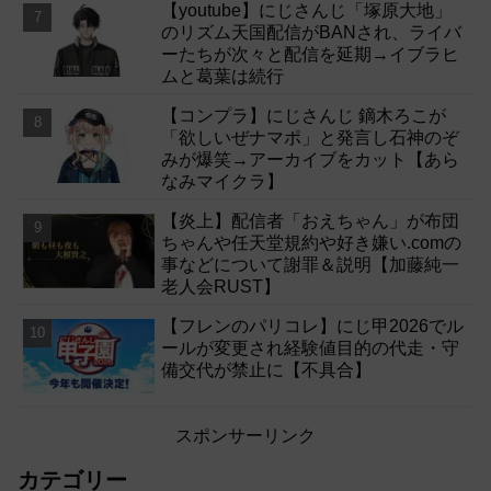
【youtube】にじさんじ「塚原大地」
のリズム天国配信がBANされ、ライバ
ーたちが次々と配信を延期→イブラヒ
ムと葛葉は続行
【コンプラ】にじさんじ 鏑木ろこが
「欲しいぜナマポ」と発言し石神のぞ
みが爆笑→アーカイブをカット【あら
なみマイクラ】
【炎上】配信者「おえちゃん」が布団
ちゃんや任天堂規約や好き嫌い.comの
事などについて謝罪＆説明【加藤純一
老人会RUST】
【フレンのパリコレ】にじ甲2026でル
ールが変更され経験値目的の代走・守
備交代が禁止に【不具合】
スポンサーリンク
カテゴリー