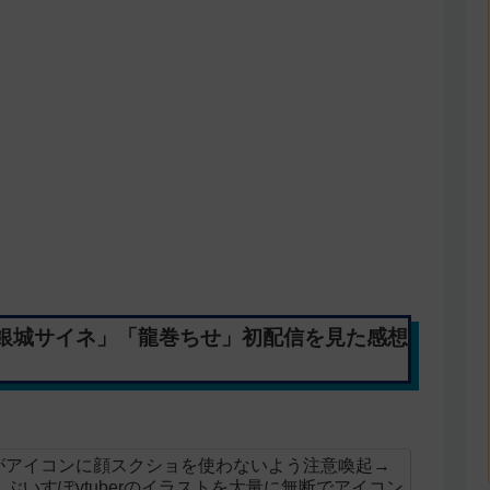
銀城サイネ」「龍巻ちせ」初配信を見た感想
がアイコンに顔スクショを使わないよう注意喚起→
ぶいすぽvtuberのイラストを大量に無断でアイコン