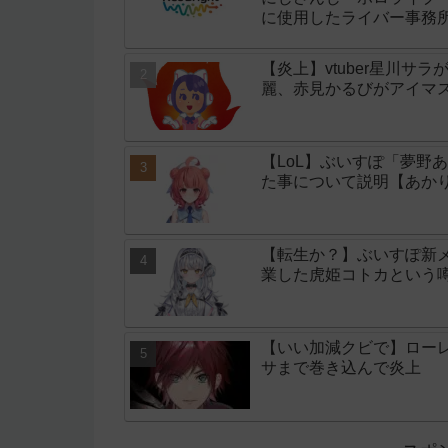
に使用したライバー事務所「
【炎上】vtuber星川サ
麗、赤見かるびがアイマ
【LoL】ぶいすぽ「夢野
た事について説明【あか
【転生か？】ぶいすぽ新
業した虎姫コトカという
【いい加減クビで】ロー
サまで巻き込んで炎上