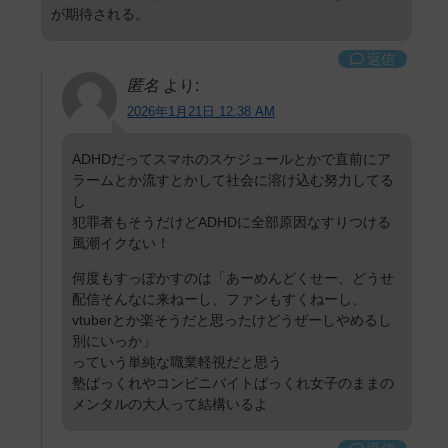
が期待される。
返信
匿名
より:
2026年1月21日 12:38 AM
ADHDだってスマホのスケジュールとかで直前にア
ラームとか流すとかして社会に溶け込む努力してる
し
犯罪者もそうだけどADHDに全部原因なすりつける
風潮イクない！
何度もすっぽかすのは「あーめんどくせー、どうせ
配信そんなに来ねーし、ファンもすくねーし、
vtuberとか楽そうだと思ったけどうぜーしやめるし
別にいっか」
っていう単純な職業軽視だと思う
塾ばっくれやコンビニバイトばっくれ女子のままの
メンタルの大人って結構いるよ