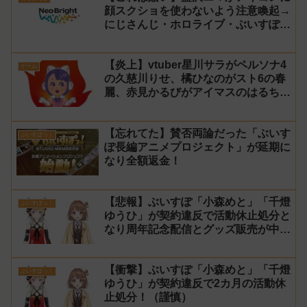
顔スクショを使わないよう注意喚起→
にじさんじ・ホロライブ・ぶいすぽ
vtuberのイラストを大量に無断でア
イコンに使用したライバー事務所
【炎上】vtuber星川サラがペルソナ4
「NeoBright（ネオブライト）」が謝
ゲーム
の久慈川りせ、橘ひなのがスト6の春
罪！
麗、赤見かるびがアイマスのはるちは
みきとコラボすると発表され叩かれる
【忘れてた】賛否両論だった「ぶいす
ぶいすぽっ！
ぽ長編アニメプロジェクト」が延期に
なり全額返金！
【悲報】ぶいすぽ「小森めと」「千燈
ぶいすぽっ！
ゆうひ」が契約違反で活動休止処分と
なり周年記念配信とグッズ販売が中
止！
【衝撃】ぶいすぽ「小森めと」「千燈
ぶいすぽっ！
ゆうひ」が契約違反で2カ月の活動休
止処分！（謹慎）