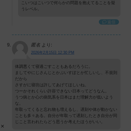
こいつはこいつで何らかの問題を抱えてることを疑
うレベル。
返信
匿名
より:
2026年2月15日 12:30 PM
体調悪くて寝過ごすこともあるだろうに。
ましてやにじさんじとかぶいすぽとか忙しいし、不規則
だから
さすがに寝坊は許してあげてほしいね。
つーかそれくらい許容できない日本ってどうなん。
うつ病とか心の病気系を日本はまだ理解力が低いよう
な。
年取ってくると忘れ物も増えるし、遅刻や体が動かない
ことも多々ある。自分が年取って遅刻したとき自分が同
じこと言われたらどう思うか考えたほうがいい。