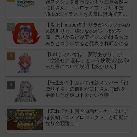
顔スクショを使わないよう注意喚起→
にじさんじ・ホロライブ・ぶいすぽ
vtuberのイラストを大量に無断でアイ
コンに使用したライバー事務所
【炎上】vtuber星川サラがペルソナ4の
「NeoBright（ネオブライト）」が謝
久慈川りせ、橘ひなのがスト6の春
罪！
麗、赤見かるびがアイマスのはるちは
みきとコラボすると発表され叩かれる
【LoL】ぶいすぽ「夢野あかり」が
「空澄セナ 悪口」という検索履歴が映
った事について説明【あかりん】
【転生か？】ぶいすぽ新メンバー「銀
城サイネ」の前世がにじさんじENを
卒業した虎姫コトカという噂
【忘れてた】賛否両論だった「ぶいす
ぽ長編アニメプロジェクト」が延期に
なり全額返金！