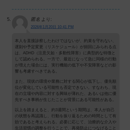
匿名
より:
2026年1月20日 10:41 PM
本人を直接診察したわけではないが、約束を守れない、
遅刻や予定変更（リスケジュール）が頻回にみられる点
は、ADHD（注意欠如・多動性障害）に典型的な特徴と
して認められる。一方で、最近になって急に同様の行動
が増えた場合には、実行機能の低下や不安障害などの影
響も考慮すべきである。
また、現状の環境や業務に対する関心が低下し、優先順
位が変化している可能性も否定できない。すなわち、現
在の立場や内容に対する興味が薄れた、あるいは他に優
先すべき事柄が生じたことが背景にある可能性がある。
以上を踏まえると、約3週間という期間は、本人が自己
の状態を再認識し、行動を振り返るための時間として有
効であると考えられる。必要に応じて、治療的な介入や
生活習慣の調整を行うことで、再発防止につなげること