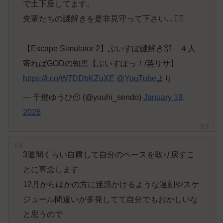
で土下座してます。
先輩たちの謎解きを是非見守って下さい…🙇‍♂️
【Escape Simulator 2】ぶいすぽ謎解き部 ４人
寄ればGODの知恵【ぶいすぽっ！/英リサ】
https://t.co/W7DDbKZuXE
@YouTube
より
— 千燈ゆうひ🫠 (@yuuhi_sendo)
January 19,
2026
3週間くらい自粛して自分のペースを取り戻すこ
とに専念します
12月からほかの方に迷惑かけるような遅刻やスケ
ジュール間違いが多発してて自分でもおかしいな
と思うので