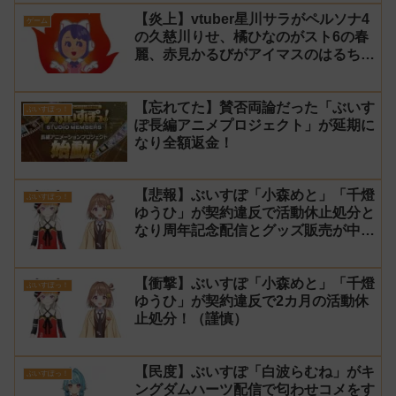
イコンに使用したライバー事務所
【炎上】vtuber星川サラがペルソナ4
「NeoBright（ネオブライト）」が謝
ゲーム
の久慈川りせ、橘ひなのがスト6の春
罪！
麗、赤見かるびがアイマスのはるちは
みきとコラボすると発表され叩かれる
【忘れてた】賛否両論だった「ぶいす
ぶいすぽっ！
ぽ長編アニメプロジェクト」が延期に
なり全額返金！
【悲報】ぶいすぽ「小森めと」「千燈
ぶいすぽっ！
ゆうひ」が契約違反で活動休止処分と
なり周年記念配信とグッズ販売が中
止！
【衝撃】ぶいすぽ「小森めと」「千燈
ぶいすぽっ！
ゆうひ」が契約違反で2カ月の活動休
止処分！（謹慎）
【民度】ぶいすぽ「白波らむね」がキ
ぶいすぽっ！
ングダムハーツ配信で匂わせコメをす