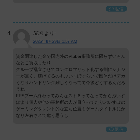
返信
匿名
より:
2025年8月29日 1:57 AM
資金調達した金で国内外のVtuber事務所に限らずいろん
なとこ買収したり
グループ乱立させてコングロマリット化する割にシナジ
ーが無く、稼げてるのもぶいすぽぐらいで図体だけデカ
くなりハンドリング難しくなってて今後どうするんだろ
うね
FPSブーム終わってみんなスト６ってなってからぶいす
ぽより個人や他の事務所の人が目立ってたりぶいすぽの
ゲーミングタレント的な立ち位置もゲームタイトルにか
なり左右されて危く思うし
返信