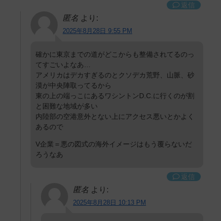
返信
匿名
より:
2025年8月28日 9:55 PM
確かに東京までの道がどこからも整備されてるのっ
てすごいよなあ…
アメリカはデカすぎるのとクソデカ荒野、山脈、砂
漠が中央陣取ってるから
東の上の端っこにあるワシントンD.C.に行くのが割
と困難な地域が多い
内陸部の空港意外とない上にアクセス悪いとかよく
あるので
V企業＝悪の図式の海外イメージはもう覆らないだ
ろうなあ
返信
匿名
より:
2025年8月28日 10:13 PM