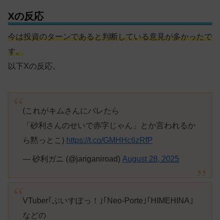
Xの反応
今は投資のターンであると判断している意見が多かったで
す。
以下Xの反応。
(これがキムさんにバレたら
「砂利さんのせいで赤字じゃん」とか言われるか
ら黙っとこ)
https://t.co/GMHHc6zRfP
— 砂利ガニ (@jariganiroad)
August 28, 2025
VTuber｢ぶいすぽっ！｣｢Neo-Porte｣｢HIMEHINA｣
などの