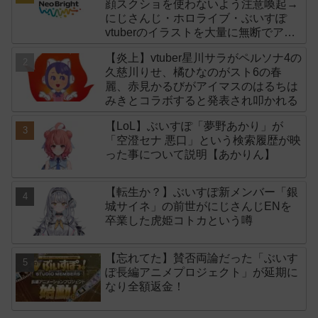
顔スクショを使わないよう注意喚起→
にじさんじ・ホロライブ・ぶいすぽ
vtuberのイラストを大量に無断でアイ
コンに使用したライバー事務所
【炎上】vtuber星川サラがペルソナ4の
「NeoBright（ネオブライト）」が謝
久慈川りせ、橘ひなのがスト6の春
罪！
麗、赤見かるびがアイマスのはるちは
みきとコラボすると発表され叩かれる
【LoL】ぶいすぽ「夢野あかり」が
「空澄セナ 悪口」という検索履歴が映
った事について説明【あかりん】
【転生か？】ぶいすぽ新メンバー「銀
城サイネ」の前世がにじさんじENを
卒業した虎姫コトカという噂
【忘れてた】賛否両論だった「ぶいす
ぽ長編アニメプロジェクト」が延期に
なり全額返金！