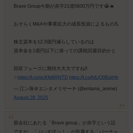
Brave Group今期が赤字21億5600万円です😭🔥
おそらくM&Aや事業拡大の成長投資によるもの💪
株主資本を12.3億円減らしているのは
資本金を1億円以下に保っての課税回避目的かと
回収フェーズに期待大大大ですね!!
✨
https://t.co/scKfg6RNTD
https://t.co/htUO0BalHh
— 江ン珠＠エンタメリサーチ (@entama_anime)
August 28, 2025
親会社にあたる「Brave group」が赤字という話
ですが、「ぶいすぽっ！」が所属する「バーチャ