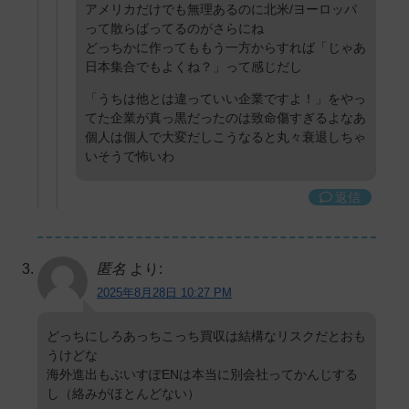
アメリカだけでも無理あるのに北米/ヨーロッパ
って散らばってるのがさらにね
どっちかに作ってももう一方からすれば「じゃあ
日本集合でもよくね？」って感じだし
「うちは他とは違っていい企業ですよ！」をやっ
てた企業が真っ黒だったのは致命傷すぎるよなあ
個人は個人で大変だしこうなると丸々衰退しちゃ
いそうで怖いわ
返信
匿名
より:
2025年8月28日 10:27 PM
どっちにしろあっちこっち買収は結構なリスクだとおも
うけどな
海外進出もぶいすぽENは本当に別会社ってかんじする
し（絡みがほとんどない）