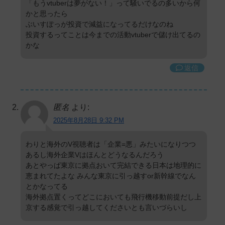
「もうvtuberは夢がない！」って騒いでるの多いから何
かと思ったら
ぶいすぽっが投資で減益になってるだけなのね
投資するってことは今までの活動vtuberで儲け出てるの
かな
返信
匿名
より:
2025年8月28日 9:32 PM
わりと海外のV視聴者は「企業=悪」みたいになりつつ
あるし海外企業Vはほんとどうなるんだろう
あとやっぱ東京に拠点おいて完結できる日本は地理的に
恵まれてたよな みんな東京に引っ越すor新幹線でなん
とかなってる
海外拠点置くってどこにおいても飛行機移動前提だし上
京する感覚で引っ越してくださいとも言いづらいし