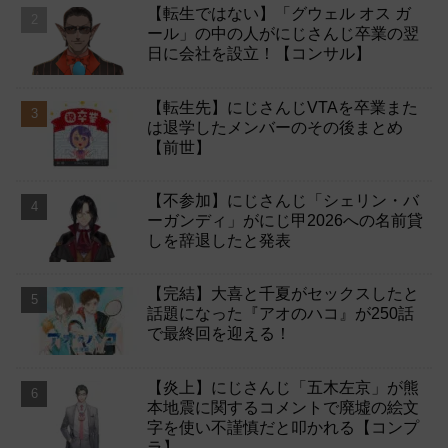
【転生ではない】「グウェル オス ガ
ール」の中の人がにじさんじ卒業の翌
日に会社を設立！【コンサル】
【転生先】にじさんじVTAを卒業また
は退学したメンバーのその後まとめ
【前世】
【不参加】にじさんじ「シェリン・バ
ーガンディ」がにじ甲2026への名前貸
しを辞退したと発表
【完結】大喜と千夏がセックスしたと
話題になった『アオのハコ』が250話
で最終回を迎える！
【炎上】にじさんじ「五木左京」が熊
本地震に関するコメントで廃墟の絵文
字を使い不謹慎だと叩かれる【コンプ
ラ】