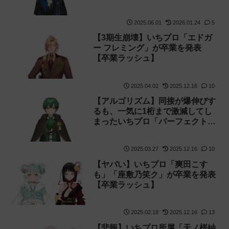
2025.06.01
2026.01.24
5
【3期生崩壊】いちプロ「エドガ
ー フレミング」が卒業を発表
【卒業ラッシュ】
2025.04.02
2025.12.16
10
【アルゴリズム】同接が爆伸びす
るも、一気に1桁まで激減してし
まったいちプロ「パーフェクト・
ボンバー」
2025.03.27
2025.12.16
10
【ヤバい】いちプロ「爽田こす
も」「座敷乃笑ク」が卒業を発表
【卒業ラッシュ】
2025.02.18
2025.12.16
13
【悲報】いちプロ所属「天ノ桜紬