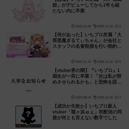
姫」がデビューしてから1年も経
たない内に卒業
2025.01.06
2025.12.16
5
【何があった】いちプロ所属「大
罪悪魔ぎるてぃちゃん」が会社と
スタッフの名誉毀損を行い契約解
除に
2024.12.14
2025.12.16
6
【vtuber界の闇】『いちプロ』1
期生が一斉に卒業！「次は私が辞
めさせられるかも」と恐怖を語る
【運営】
2024.08.04
2025.12.16
7
【成功か失敗か】いちプロ新人
vtuber「龍ヶ浜ゅぇ」初配信の同
接が何とも言えない数字でした