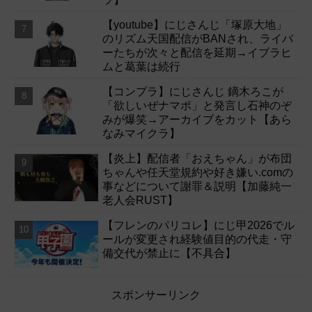
【youtube】にじさんじ「塚原大地」
のリズム天国配信がBANされ、ライバ
ーたちが次々と配信を延期→イブラヒ
ムと葛葉は続行
【コンプラ】にじさんじ 鏑木ろこが
「欲しいぜナマポ」と発言し石神のぞ
みが爆笑→アーカイブをカット【あら
なみマイクラ】
【炎上】配信者「おえちゃん」が布団
ちゃんや任天堂規約や好き嫌い.comの
事などについて謝罪＆説明【加藤純一
老人会RUST】
【フレンのパリコレ】にじ甲2026でル
ールが変更され経験値目的の代走・守
備交代が禁止に【不具合】
スポンサーリンク