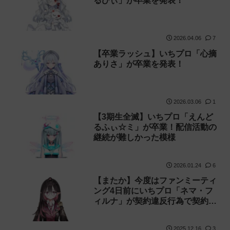
るびぃ」が卒業を発表！
2026.04.06
7
【卒業ラッシュ】いちプロ「心摘
ありさ」が卒業を発表！
2026.03.06
1
【3期生全滅】いちプロ「えんど
るふぃ☆ミ」が卒業！配信活動の
継続が難しかった模様
2026.01.24
6
【またか】今度はファンミーティ
ング4日前にいちプロ「ネマ・フ
ィルナ」が契約違反行為で契約解
除に！
2025.12.16
3