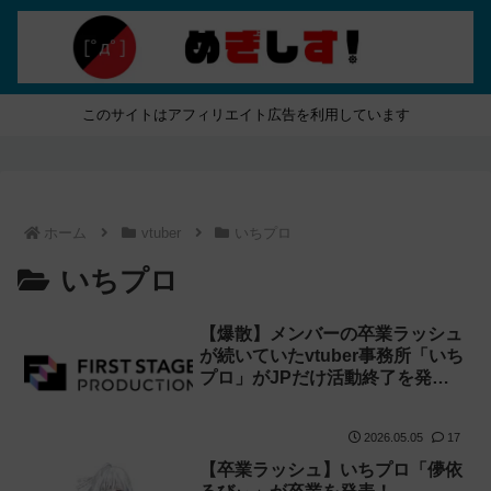
このサイトはアフィリエイト広告を利用しています
ホーム
vtuber
いちプロ
いちプロ
【爆散】メンバーの卒業ラッシュ
が続いていたvtuber事務所「いち
プロ」がJPだけ活動終了を発
表！
2026.05.05
17
【卒業ラッシュ】いちプロ「儚依