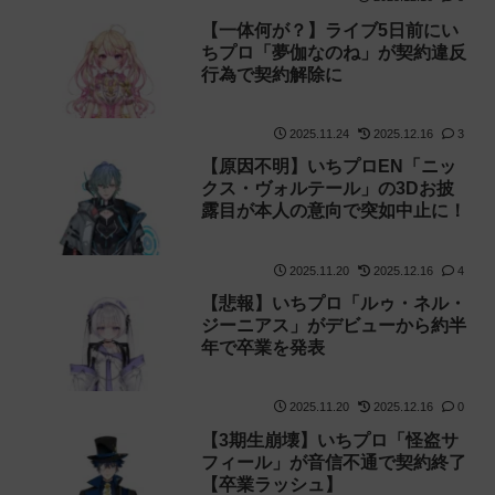
【一体何が？】ライブ5日前にい
ちプロ「夢伽なのね」が契約違反
行為で契約解除に
2025.11.24
2025.12.16
3
【原因不明】いちプロEN「ニッ
クス・ヴォルテール」の3Dお披
露目が本人の意向で突如中止に！
2025.11.20
2025.12.16
4
【悲報】いちプロ「ルゥ・ネル・
ジーニアス」がデビューから約半
年で卒業を発表
2025.11.20
2025.12.16
0
【3期生崩壊】いちプロ「怪盗サ
フィール」が音信不通で契約終了
【卒業ラッシュ】