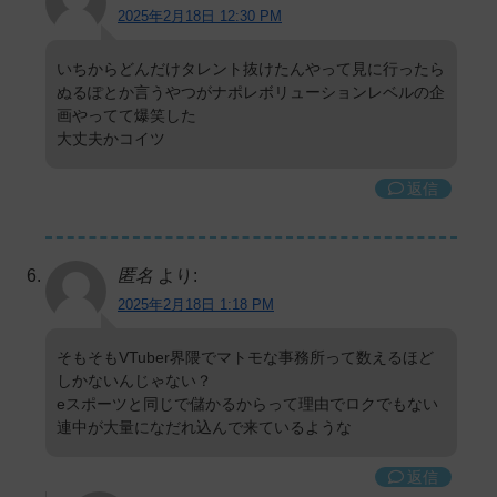
2025年2月18日 12:30 PM
いちからどんだけタレント抜けたんやって見に行ったら
ぬるぽとか言うやつがナポレボリューションレベルの企
画やってて爆笑した
大丈夫かコイツ
返信
匿名
より:
2025年2月18日 1:18 PM
そもそもVTuber界隈でマトモな事務所って数えるほど
しかないんじゃない？
eスポーツと同じで儲かるからって理由でロクでもない
連中が大量になだれ込んで来ているような
返信