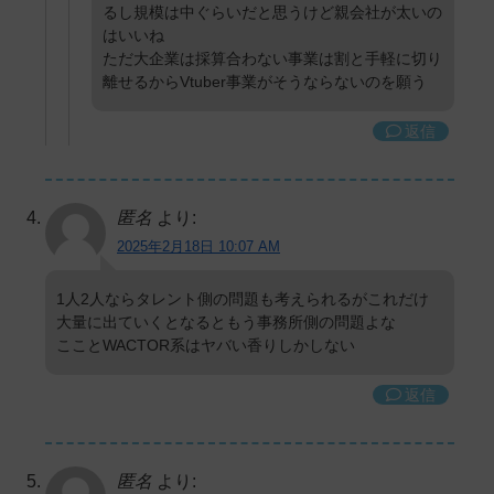
るし規模は中ぐらいだと思うけど親会社が太いの
はいいね
ただ大企業は採算合わない事業は割と手軽に切り
離せるからVtuber事業がそうならないのを願う
返信
匿名
より:
2025年2月18日 10:07 AM
1人2人ならタレント側の問題も考えられるがこれだけ
大量に出ていくとなるともう事務所側の問題よな
こことWACTOR系はヤバい香りしかしない
返信
匿名
より: