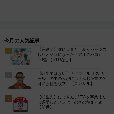
今月の人気記事
【完結？】遂に大喜と千夏がセックス
したと話題になった『アオのハコ』
248話【NTRなし】
【転生ではない】「グウェル オス ガ
ール」の中の人がにじさんじ卒業の翌
日に会社を設立！【コンサル】
【転生先】にじさんじVTAを卒業また
は退学したメンバーのその後まとめ
【前世】