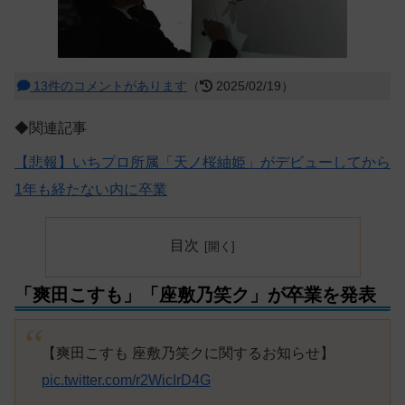
13件のコメントがあります
（
2025/02/19）
◆関連記事
【悲報】いちプロ所属「天ノ桜紬姫」がデビューしてから
1年も経たない内に卒業
目次
「爽田こすも」「座敷乃笑ク」が卒業を発表
【爽田こすも 座敷乃笑クに関するお知らせ】
pic.twitter.com/r2WicIrD4G