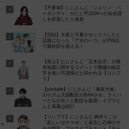
【不参加】にじさんじ「シェリン・バ
ーガンディ」がにじ甲2026への名前貸
しを辞退したと発表
【完結】大喜と千夏がセックスしたと
話題になった『アオのハコ』が250話
で最終回を迎える！
【炎上】にじさんじ「五木左京」が熊
本地震に関するコメントで廃墟の絵文
字を使い不謹慎だと叩かれる【コンプ
ラ】
【youtube】にじさんじ「塚原大地」
のリズム天国配信がBANされ、ライバ
ーたちが次々と配信を延期→イブラヒ
ムと葛葉は続行
【コンプラ】にじさんじ 鏑木ろこが
「欲しいぜナマポ」と発言し石神のぞ
みが爆笑→アーカイブをカット【あら