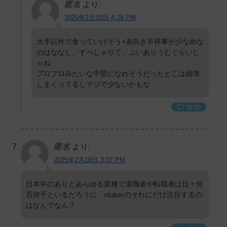
匿名
より:
2025年2月18日 4:28 PM
大手以外で食っていけそう+表向き不祥事が少なめな
のはななし、すぺしゃりて、ぶいありうむぐらいじ
ゃね
プロプロみたいな中堅になれそうだったとこは崩壊
しまくってるしマジで少ないかもな
返信
匿名
より:
2025年2月18日 3:07 PM
日本中のありとあらゆる業種で退職者や転職者は日々何
百何千といるだろうに、vtuberのそれにだけ注目するの
はなんでなん？