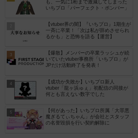
も、一気に1桁まで激減してしまった
いちプロ「パーフェクト・ボンバー」
【vtuber界の闇】『いちプロ』1期生が
一斉に卒業！「次は私が辞めさせられ
るかも」と恐怖を語る【運営】
【爆散】メンバーの卒業ラッシュが続
いていたvtuber事務所「いちプロ」が
JPだけ活動終了を発表！
【成功か失敗か】いちプロ新人
vtuber「龍ヶ浜ゅぇ」初配信の同接が
何とも言えない数字でした
【何があった】いちプロ所属「大罪悪
魔ぎるてぃちゃん」が会社とスタッフ
の名誉毀損を行い契約解除に