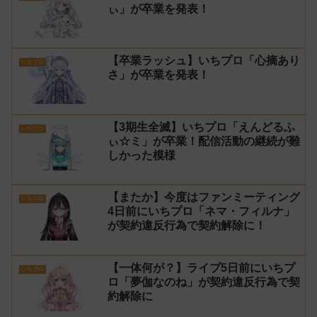
ぃ」が卒業を発表！
【卒業ラッシュ】いちプロ「心摘あり
いちプロ
さ」が卒業を発表！
【3期生全滅】いちプロ「えんどるふ
いちプロ
ぃ☆ミ」が卒業！配信活動の継続が難
しかった模様
【またか】今度はファンミーティング
いちプロ
4日前にいちプロ「ネマ・フィルナ」
が契約違反行為で契約解除に！
【一体何が？】ライブ5日前にいちプ
いちプロ
ロ「夢伽なのね」が契約違反行為で契
約解除に