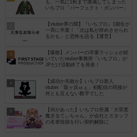
も、一気に1桁まで激減してしまった
いちプロ「パーフェクト・ボンバー」
【vtuber界の闇】『いちプロ』1期生が
一斉に卒業！「次は私が辞めさせられ
るかも」と恐怖を語る【運営】
【爆散】メンバーの卒業ラッシュが続
いていたvtuber事務所「いちプロ」が
JPだけ活動終了を発表！
【成功か失敗か】いちプロ新人
vtuber「龍ヶ浜ゅぇ」初配信の同接が
何とも言えない数字でした
【何があった】いちプロ所属「大罪悪
魔ぎるてぃちゃん」が会社とスタッフ
の名誉毀損を行い契約解除に