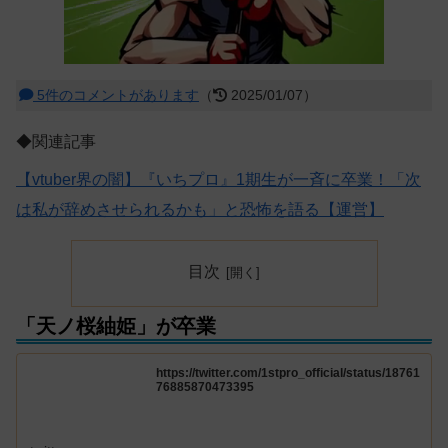
5件のコメントがあります
（
2025/01/07）
◆関連記事
【vtuber界の闇】『いちプロ』1期生が一斉に卒業！「次
は私が辞めさせられるかも」と恐怖を語る【運営】
目次
「天ノ桜紬姫」が卒業
https://twitter.com/1stpro_official/status/18761
76885870473395