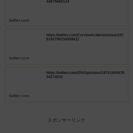
44675660124
twitter.com
https://twitter.com/CorvinoAcidario/status/187
6192789156999611
twitter.com
https://twitter.com/G50Gp/status/18761806839
34274032
twitter.com
スポンサーリンク