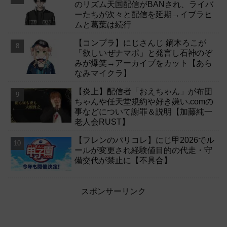
のリズム天国配信がBANされ、ライバ
ーたちが次々と配信を延期→イブラヒ
ムと葛葉は続行
【コンプラ】にじさんじ 鏑木ろこが
「欲しいぜナマポ」と発言し石神のぞ
みが爆笑→アーカイブをカット【あら
なみマイクラ】
【炎上】配信者「おえちゃん」が布団
ちゃんや任天堂規約や好き嫌い.comの
事などについて謝罪＆説明【加藤純一
老人会RUST】
【フレンのパリコレ】にじ甲2026でル
ールが変更され経験値目的の代走・守
備交代が禁止に【不具合】
スポンサーリンク