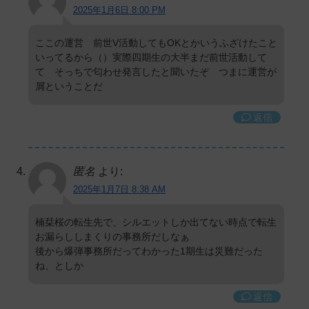
2025年1月6日 8:00 PM
ここの運営 前世V活動してもOKとかいうふざけたこと
いってるから（）実際四期生の大半まだ前世活動して
て そっちで匂わせ発言したと聞いたぞ つまに運営が
屑ということだ
返信
匿名
より:
2025年1月7日 8:38 AM
楠栞桜の転生先で、シルエットしか出てない時点で転生
お漏らししまくりの事務所だしなぁ
後から爆弾事務所だってわかった1期生は災難だった
ね、としか
返信