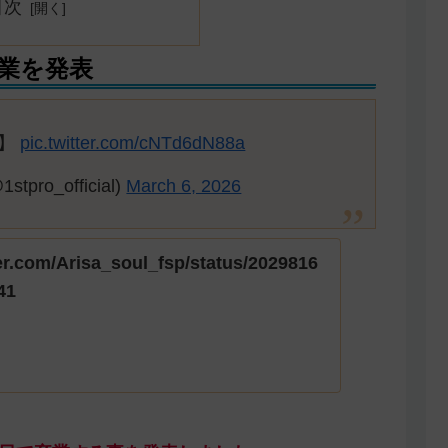
目次
業を発表
せ】
pic.twitter.com/cNTd6dN88a
tpro_official)
March 6, 2026
ter.com/Arisa_soul_fsp/status/2029816
41