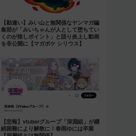
【炎上商法】個人vtuber 欖式 卯美優が
「親がガンになったの？がーん笑」とい
うコメントに「そのギャグうける！」と
返せないとvtuberになるのはオススメし
ないと投稿し叩かれる
【激怒】にじさんじ 甲斐田晴が「ライ
ブの銀テープを売る奴は2度とライブに
来るな」と発言【転売ヤー】