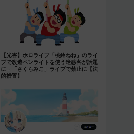
【コンプラ】にじさんじ 鏑木ろこが
「欲しいぜナマポ」と発言し石神のぞみ
が爆笑→アーカイブをカット【あらなみ
マイクラ】