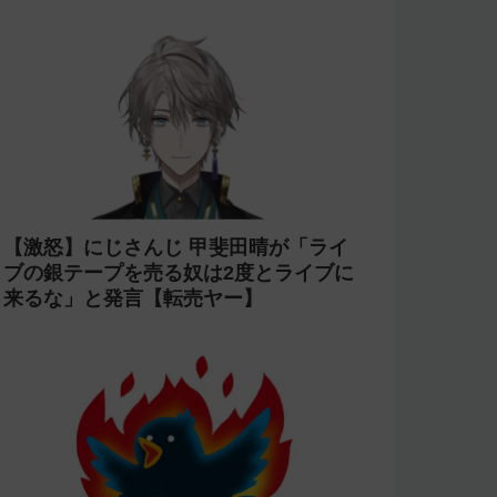
【失踪】ホロライブを卒業した がう
る・ぐらの転生先 sabaが配信をしなく
なって半年が経過