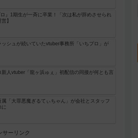
いちプロ』1期生が一斉に卒業！「次は私が辞めさせられ
運営】
ッシュが続いていたvtuber事務所「いちプロ」が
新人vtuber「龍ヶ浜ゅぇ」初配信の同接が何とも言
所属「大罪悪魔ぎるてぃちゃん」が会社とスタッフ
除に
ンサーリンク