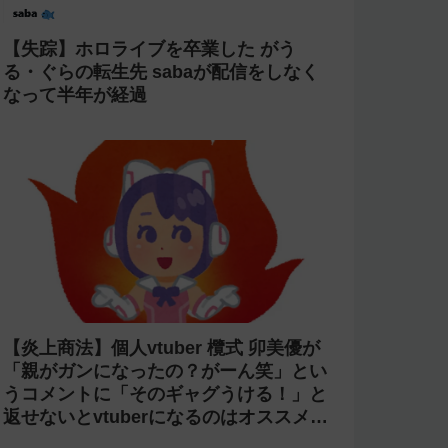
【炎上】にじさんじ 緑仙が「vtuberで
歌ってる人見たこと無いという理由だけ
で埋もれてる名曲がある」という生成AI
の文章を投稿し叩かれる
【光害】ホロライブ「桃鈴ねね」のライ
ブで改造ペンライトを使う迷惑客が話題
に→「さくらみこ」ライブで禁止に【法
的措置】