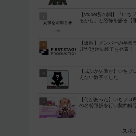
【vtuber界の闇】『
るかも」と恐怖を語る【
【爆散】メンバーの卒業ラ
JPだけ活動終了を発表！
【成功か失敗か】いちプロ
えない数字でした
【何があった】いちプロ
の名誉毀損を行い契約解
スポ