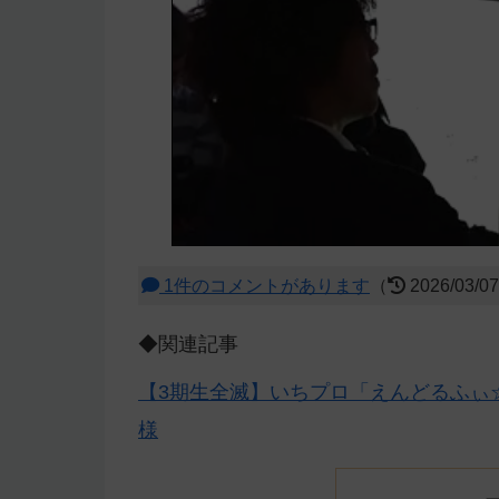
1件のコメントがあります
（
2026/03/0
◆関連記事
【3期生全滅】いちプロ「えんどるふぃ
様