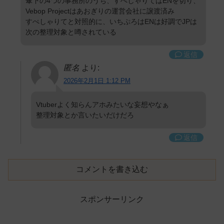
傘下の4つの事務所のうち、すぺしゃりてはENを切り、
Vebop Projectはあおぎりの運営会社に譲渡済み
すぺしゃりてと対照的に、いちぷろはENは好調でJPは
次の整理対象と噂されている
返信
匿名
より:
2026年2月1日 1:12 PM
Vtuberよく知らんアホみたいな妄想やなぁ
整理対象とか言いたいだけだろ
返信
コメントを書き込む
スポンサーリンク