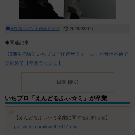
6件のコメントがあります
（
2026/02/01）
◆関連記事
【3期生崩壊】いちプロ「怪盗サフィール」が音信不通で
契約終了【卒業ラッシュ】
目次
いちプロ「えんどるふぃ☆ミ」が卒業
【えんどるふぃ☆ミ卒業に関するお知らせ】
pic.twitter.com/kwOOSGZm5y