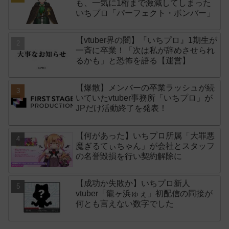
も、一気に1桁まで激減してしまった
いちプロ「パーフェクト・ボンバー」
【vtuber界の闇】『いちプロ』1期生が
一斉に卒業！「次は私が辞めさせられ
るかも」と恐怖を語る【運営】
【爆散】メンバーの卒業ラッシュが続
いていたvtuber事務所「いちプロ」が
JPだけ活動終了を発表！
【何があった】いちプロ所属「大罪悪
魔ぎるてぃちゃん」が会社とスタッフ
の名誉毀損を行い契約解除に
【成功か失敗か】いちプロ新人
vtuber「龍ヶ浜ゅぇ」初配信の同接が
何とも言えない数字でした