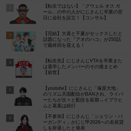
【転生ではない】「グウェル オス ガ
ール」の中の人がにじさんじ卒業の翌
日に会社を設立！【コンサル】
【完結】大喜と千夏がセックスしたと
話題になった『アオのハコ』が250話
で最終回を迎える！
【転生先】にじさんじVTAを卒業また
は退学したメンバーのその後まとめ
【前世】
【youtube】にじさんじ「塚原大地」
のリズム天国配信がBANされ、ライバ
ーたちが次々と配信を延期→イブラヒ
ムと葛葉は続行
【不参加】にじさんじ「シェリン・バ
ーガンディ」がにじ甲2026への名前貸
しを辞退したと発表