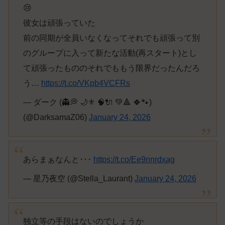
😢
彼女は頑張っていた
前の同期が全員いなくなってそれでも頑張って別
のグループに入って新たな活動(再スタート)とし
て頑張ったもののそれでももう限界だったんだろ
う…
https://t.co/VKpb4VCFRs
— ダーク (👻💭 🌙⚜ 🧠🔌 💚🔺 🍀🐾)
(@DarksamaZ06)
January 24, 2026
あらまぁなんと･･･
https://t.co/Ee9nnrdxag
— 星乃夜空 (@Stella_Laurant)
January 24, 2026
独立等の手段はないのでしょうか