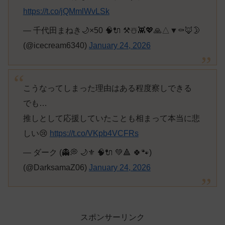
https://t.co/jQMmlWvLSk
— 千代田まねき🌙×50 🧠🔌 ⚒☃️👾💖🙏△▼⚰️🦊🌛
(@icecream6340)
January 24, 2026
こうなってしまった理由はある程度察しできる
でも…
推しとして応援していたことも相まって本当に悲
しい😢
https://t.co/VKpb4VCFRs
— ダーク (👻💭 🌙⚜ 🧠🔌 💚🔺 🍀🐾)
(@DarksamaZ06)
January 24, 2026
スポンサーリンク