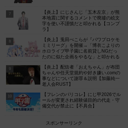
【炎上】にじさんじ「五木左京」が熊
本地震に関するコメントで廃墟の絵文
字を使い不謹慎だと叩かれる【コンプ
ラ】
【炎上】兎田ぺこらが『パワプロケモ
ミミリーグ』を開催→「博衣こよりの
ホロライブ甲子園に名前貸しNGだっ
たのに似た企画をやるな」と叩かれる
【炎上】配信者「おえちゃん」が布団
ちゃんや任天堂規約や好き嫌い.comの
事などについて謝罪＆説明【加藤純一
老人会RUST】
【フレンのパリコレ】にじ甲2026でル
ールが変更され経験値目的の代走・守
備交代が禁止に【不具合】
スポンサーリンク