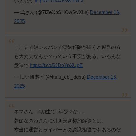
いと思う
https://t.co/4aV8sIFxcX
— 弌さん (@7lZeXbSHOw5wXLs)
December 16,
2025
ここまで短いスパンで契約解除が続くと運営の方
も大丈夫なんか？っていう不安がある。いろんな
意味で
https://t.co/6JDoYpXUpE
— 旧い海老🦐 (@hulu_ebi_desu)
December 16,
2025
ネマさん…4期生で1年少々か…。
夢伽なのねさんに引き続き契約解除とは。
本当に運営とライバーとの認識相違でもあるのだ