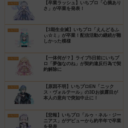
【卒業ラッシュ】いちプロ「心摘あり
いちプロ
さ」が卒業を発表！
【3期生全滅】いちプロ「えんどるふ
いちプロ
ぃ☆ミ」が卒業！配信活動の継続が難
しかった模様
【一体何が？】ライブ5日前にいちプ
いちプロ
ロ「夢伽なのね」が契約違反行為で契
約解除に
【原因不明】いちプロEN「ニック
いちプロ
ス・ヴォルテール」の3Dお披露目が
本人の意向で突如中止に！
【悲報】いちプロ「ルゥ・ネル・ジー
いちプロ
ニアス」がデビューから約半年で卒業
を発表