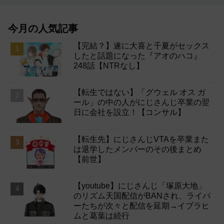
今月の人気記事
【完結？】遂に大喜と千夏がセックス
したと話題になった『アオのハコ』
248話【NTRなし】
【転生ではない】「グウェル オス ガ
ール」の中の人がにじさんじ卒業の翌
日に会社を設立！【コンサル】
【転生先】にじさんじVTAを卒業また
は退学したメンバーのその後まとめ
【前世】
【youtube】にじさんじ「塚原大地」
のリズム天国配信がBANされ、ライバ
ーたちが次々と配信を延期→イブラヒ
ムと葛葉は続行