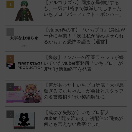
【アルゴリズム】同接が爆伸びする
も、一気に1桁まで激減してしまった
いちプロ「パーフェクト・ボンバー」
【vtuber界の闇】『いちプロ』1期生が
一斉に卒業！「次は私が辞めさせられ
るかも」と恐怖を語る【運営】
【爆散】メンバーの卒業ラッシュが続
いていたvtuber事務所「いちプロ」が
JPだけ活動終了を発表！
【何があった】いちプロ所属「大罪悪
魔ぎるてぃちゃん」が会社とスタッフ
の名誉毀損を行い契約解除に
【成功か失敗か】いちプロ新人
vtuber「龍ヶ浜ゅぇ」初配信の同接が
何とも言えない数字でした