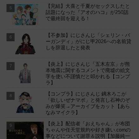
【完結】大喜と千夏がセックスしたと
話題になった『アオのハコ』が250話
で最終回を迎える！
【不参加】にじさんじ「シェリン・バ
ーガンディ」がにじ甲2026への名前貸
しを辞退したと発表
【炎上】にじさんじ「五木左京」が熊
本地震に関するコメントで廃墟の絵文
字を使い不謹慎だと叩かれる【コンプ
ラ】
【コンプラ】にじさんじ 鏑木ろこが
「欲しいぜナマポ」と発言し石神のぞ
みが爆笑→アーカイブをカット【あら
なみマイクラ】
【炎上】配信者「おえちゃん」が布団
ちゃんや任天堂規約や好き嫌い.comの
事などについて謝罪＆説明【加藤純一