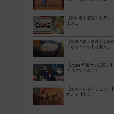
【原作者も苦言】改悪し
まみこ」
【伝説の炎上事件】おか
くら荘のペットな彼女」
【vtuber界最大の黒
て【クソアニメ】
【まさかのダイジェスト
酷い！【炎上】