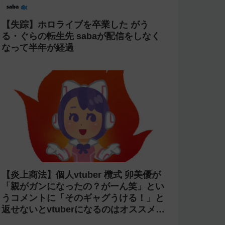
【失踪】ホロライブを卒業した がう
る・ぐらの転生先 sabaが配信をしなく
なって半年が経過
【炎上商法】個人vtuber 欖式 卯美優が
「親がガンになったの？がーん笑」とい
うコメントに「そのギャグうける！」と
返せないとvtuberになるのはオススメし
ないと投稿し叩かれる