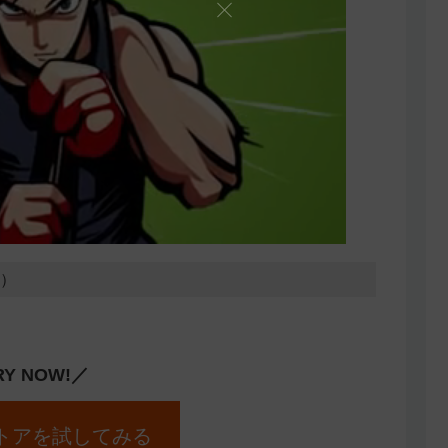
1）
RY NOW!／
トアを試してみる