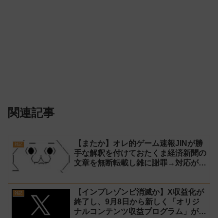
関連記事
【またか】オレ的ゲーム速報JINが勝
雑記
手な解釈を付けておたくま経済新聞の
文章を無断転載し雑に謝罪→対応が酷
くてブチギレられる！
【インプレゾンビ消滅か】X収益化が
雑記
終了し、9月8日から新しく「オリジ
ナルコンテンツ収益プログラム」がス