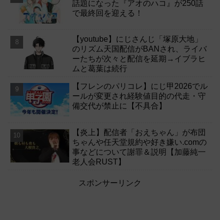
話題になった『アオのハコ』が250話
で最終回を迎える！
【youtube】にじさんじ「塚原大地」
のリズム天国配信がBANされ、ライバ
ーたちが次々と配信を延期→イブラヒ
ムと葛葉は続行
【フレンのパリコレ】にじ甲2026でル
ールが変更され経験値目的の代走・守
備交代が禁止に【不具合】
【炎上】配信者「おえちゃん」が布団
ちゃんや任天堂規約や好き嫌い.comの
事などについて謝罪＆説明【加藤純一
老人会RUST】
スポンサーリンク