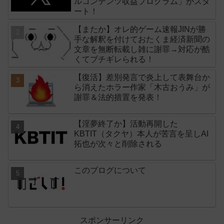
ルコンテンツ収益プログラム」がスタ
ート！
【またか】オレ的ゲーム速報JINが勝
手な解釈を付けておたくま経済新聞の
文章を無断転載し雑に謝罪→対応が酷
くてブチギレられる！
【復活】差別発言で炎上して表舞台か
ら消えたホラー作家「木古おうみ」が
謝罪＆法的措置を発表！
【淫夢終了か】活動再開した
KBTIT（タクヤ）本人が苦言を呈しAI
拓也が次々と削除される
このブログについて
スポンサーリンク