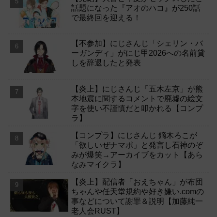
話題になった『アオのハコ』が250話
で最終回を迎える！
【不参加】にじさんじ「シェリン・バ
ーガンディ」がにじ甲2026への名前貸
しを辞退したと発表
【炎上】にじさんじ「五木左京」が熊
本地震に関するコメントで廃墟の絵文
字を使い不謹慎だと叩かれる【コンプ
ラ】
【コンプラ】にじさんじ 鏑木ろこが
「欲しいぜナマポ」と発言し石神のぞ
みが爆笑→アーカイブをカット【あら
なみマイクラ】
【炎上】配信者「おえちゃん」が布団
ちゃんや任天堂規約や好き嫌い.comの
事などについて謝罪＆説明【加藤純一
老人会RUST】