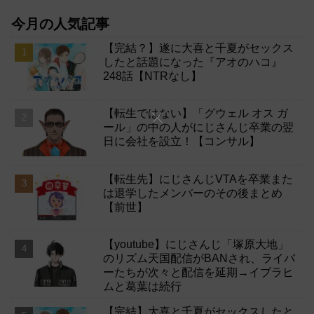
今月の人気記事
【完結？】遂に大喜と千夏がセックス
したと話題になった『アオのハコ』
248話【NTRなし】
【転生ではない】「グウェル オス ガ
ール」の中の人がにじさんじ卒業の翌
日に会社を設立！【コンサル】
【転生先】にじさんじVTAを卒業また
は退学したメンバーのその後まとめ
【前世】
【youtube】にじさんじ「塚原大地」
のリズム天国配信がBANされ、ライバ
ーたちが次々と配信を延期→イブラヒ
ムと葛葉は続行
【完結】大喜と千夏がセックスしたと