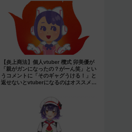
【炎上商法】個人vtuber 欖式 卯美優が
「親がガンになったの？がーん笑」とい
うコメントに「そのギャグうける！」と
返せないとvtuberになるのはオススメし
ないと投稿し叩かれる