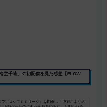
輪堂千速」の初配信を見た感想【FLOW
パワプロケモミミリーグ』を開催→「博衣こよりの
貸しNGだったのに似た企画をやるな」と叩かれる