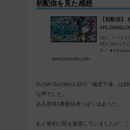
初配信を見た感想
【初配信】 れっ
#FLOWGL
ねえ、いっしょ
DEV_ISからデ
す！ ▼X＠rin
ッシュタグ / Hasht
www.youtube.com
FLOW GLOW4人目の「輪堂千速」
な声でした。
ある意味1番配信者っぽくはあった。
あと最初に歌を披露していましたが、こ