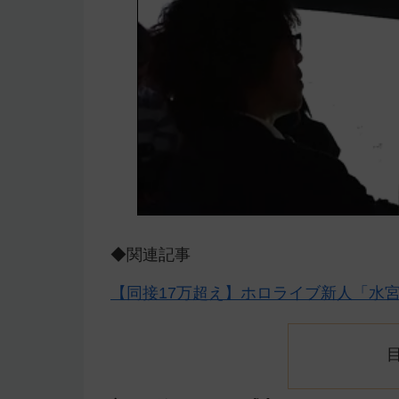
◆関連記事
【同接17万超え】ホロライブ新人「水宮 