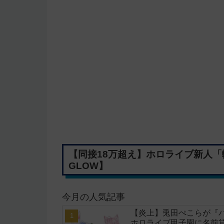
【同接18万超え】ホロライブ新人「
GLOW】
今月の人気記事
【炎上】兎田ぺこらが『
ホロライブ甲子園に名前