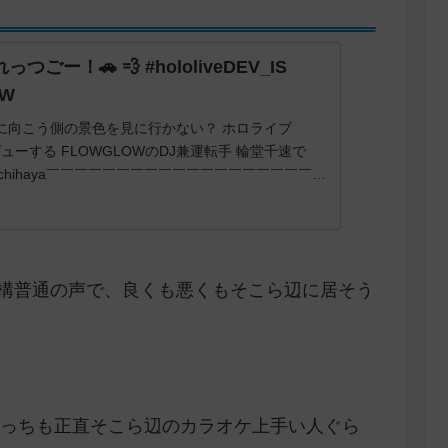
つごー！🚗 💨 #hololiveDEV_IS
OW
に向こう側の景色を見に行かない？ ホロライブ
ビューする FLOWGLOWのDJ兼運転手 輪堂千速で
dochihaya￣￣￣￣￣￣￣￣￣￣￣￣￣￣￣￣￣￣￣ハ
ags ...
は結構普通の声で、良くも悪くもそこら辺に居そう
っちも正直そこら辺のカラオケ上手い人ぐら