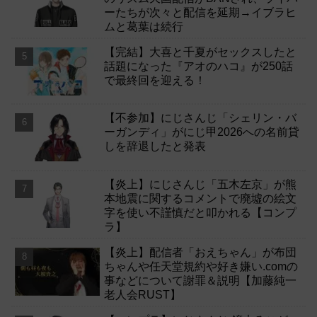
ーたちが次々と配信を延期→イブラヒ
ムと葛葉は続行
【完結】大喜と千夏がセックスしたと
話題になった『アオのハコ』が250話
で最終回を迎える！
【不参加】にじさんじ「シェリン・バ
ーガンディ」がにじ甲2026への名前貸
しを辞退したと発表
【炎上】にじさんじ「五木左京」が熊
本地震に関するコメントで廃墟の絵文
字を使い不謹慎だと叩かれる【コンプ
ラ】
【炎上】配信者「おえちゃん」が布団
ちゃんや任天堂規約や好き嫌い.comの
事などについて謝罪＆説明【加藤純一
老人会RUST】