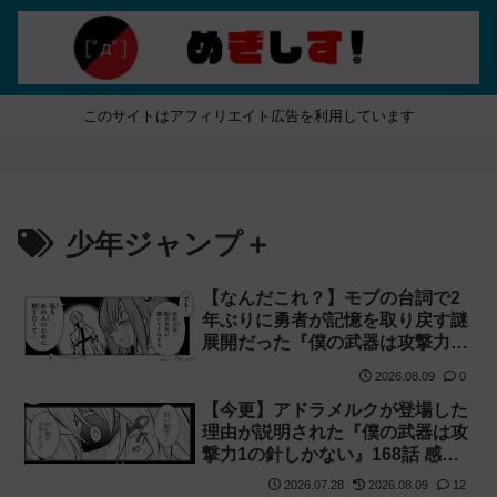
このサイトはアフィリエイト広告を利用しています
少年ジャンプ＋
【なんだこれ？】モブの台詞で2
年ぶりに勇者が記憶を取り戻す謎
展開だった『僕の武器は攻撃力1
の針しかない』169話 感想【針太
2026.08.09
0
郎】
【今更】アドラメルクが登場した
理由が説明された『僕の武器は攻
撃力1の針しかない』168話 感想
【針太郎】
2026.07.28
2026.08.09
12