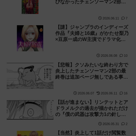
びなかったチェンソーマン2部
【最終巻】
2026.06.11
7
【謎】ジャンプラのインディーズ
作品『夫婦と16歳』がかたせ梨乃
×豆原一成のW主演でドラマ化！
【縦読み】
2026.06.08
10
【悲報】クソみたいな終わり方で
炎上したチェンソーマン2部の最
終巻は追加ページ無しである事が
判明！
2026.06.07
2026.06.11
16
【話が進まない】リンテットとア
ドラメルクの過去が描かれただけ
の『僕の武器は攻撃力1の針しか
ない』164話 感想【針太郎】
2026.05.31
2
【当然】炎上して1話だけ閲覧数