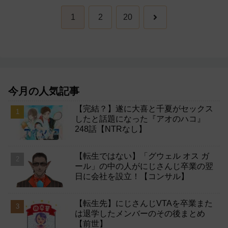
次
1
2
20
へ
今月の人気記事
【完結？】遂に大喜と千夏がセックス
したと話題になった『アオのハコ』
248話【NTRなし】
【転生ではない】「グウェル オス ガ
ール」の中の人がにじさんじ卒業の翌
日に会社を設立！【コンサル】
【転生先】にじさんじVTAを卒業また
は退学したメンバーのその後まとめ
【前世】