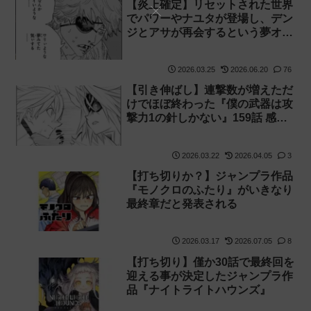
【炎上確定】リセットされた世界
でパワーやナユタが登場し、デン
ジとアサが再会するという夢オチ
打ち切りみたいな終わり方【チェ
ンソーマン2部 最終回 感想】
2026.03.25
2026.06.20
76
【引き伸ばし】連撃数が増えただ
けでほぼ終わった『僕の武器は攻
撃力1の針しかない』159話 感想
【針太郎】
2026.03.22
2026.04.05
3
【打ち切りか？】ジャンプラ作品
『モノクロのふたり』がいきなり
最終章だと発表される
2026.03.17
2026.07.05
8
【打ち切り】僅か30話で最終回を
迎える事が決定したジャンプラ作
品『ナイトライトハウンズ』