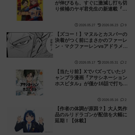
が伸びるも、すぐに激減し打ち切
り候補のヤギ君先生の新連載『お
嬢様の下僕』
2026.05.27
2026.06.23
9
【ズコー！】マヌルとカスパーの
決着がつく前にまさかのファーレ
ン・マクファーレンvsアドラメル
ク開始！？『僕の武器は攻撃力1
の針しかない』163話 感想【針太
2026.05.17
2026.05.31
2
郎】
【当たり前】Xでバズっていたジ
ャンプラ漫画『アサシネーション
ホスピタル』が僅か16話で打ち切
りに【閲覧数】
2026.05.16
2
【作者の体調が原因？】大人気作
品のルリドラゴンが配信を大幅に
延期！【休載】