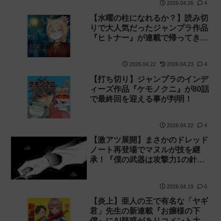
2026.04.26
4
【水曜の柱になれるか？】読み切
りで大人気だったジャンプラ作品
『ヒトナー』が連載で帰ってきて
話題に！
2026.04.22
2026.04.23
4
【打ち切り】ジャンプラのインデ
ィーズ作品『ケモノクニ』が80話
で最終回を迎える事が判明！
2026.04.22
4
【激アツ展開】まさかのドレッド
ノート再登場でマヌルが技を継
承！『僕の武器は攻撃力1の針し
かない』161話 感想【針太郎】
2026.04.19
6
【炎上】亜人の王で有名な「ヤギ
君」先生の新連載『お嬢様の下
僕』にAI疑惑がありコメント大荒