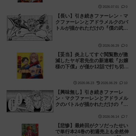
2026.07.01
0
【長い】引き続きファーレン・マ
クファーレンとアドラメルクのバ
トルが描かれただけの『僕の武器
は攻撃力1の針しかない』166話
感想【針太郎】
2026.06.29
0
【妥当】炎上してすぐ閲覧数が激
減したヤギ君先生の新連載『お嬢
様の下僕』が僅か12話で打ち切り
に！
2026.06.23
2026.06.29
10
【興味無し】引き続きファーレ
ン・マクファーレンとアドラメル
クのバトルが描かれただけの『僕
の武器は攻撃力1の針しかない』
165話 感想【針太郎】
2026.06.14
7
【悲惨】最終回がクソだったせい
で単行本24巻の初週売上も全然伸