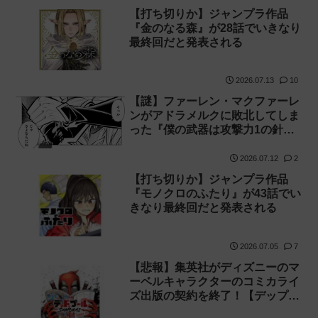
【打ち切りか】ジャンプラ作品
『金のなる森』が28話でいきなり
最終回だと発表される
2026.07.13
10
【謎】ファーレン・マクファーレ
ンがアドラメルクに敗北してしま
った『僕の武器は攻撃力1の針し
かない』167話 感想【針太郎】
2026.07.12
2
【打ち切りか】ジャンプラ作品
『モノクロのふたり』が43話でい
きなり最終回だと発表される
2026.07.05
7
【悲報】集英社がディズニーのマ
ーベルキャラクターのコミカライ
ズ出版の契約を終了！【デップ
ー】