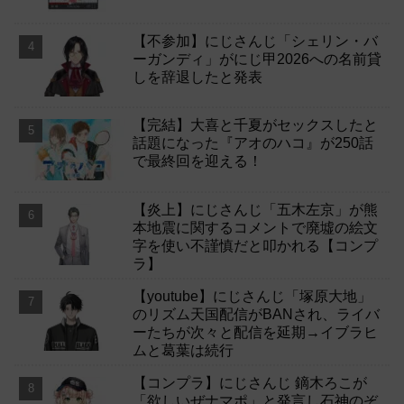
【不参加】にじさんじ「シェリン・バ
ーガンディ」がにじ甲2026への名前貸
しを辞退したと発表
【完結】大喜と千夏がセックスしたと
話題になった『アオのハコ』が250話
で最終回を迎える！
【炎上】にじさんじ「五木左京」が熊
本地震に関するコメントで廃墟の絵文
字を使い不謹慎だと叩かれる【コンプ
ラ】
【youtube】にじさんじ「塚原大地」
のリズム天国配信がBANされ、ライバ
ーたちが次々と配信を延期→イブラヒ
ムと葛葉は続行
【コンプラ】にじさんじ 鏑木ろこが
「欲しいぜナマポ」と発言し石神のぞ