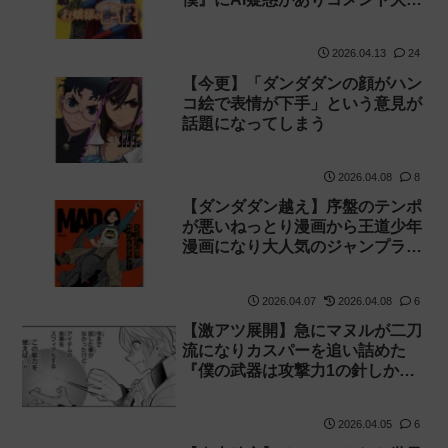
れ
2026.04.13
24
【今更】「ダンダダンの顔がハン
コ絵で表情が下手」という意見が
話題になってしまう
2026.04.08
8
【ダンダダン越え】序盤のテンポ
が悪いねっとり漫画から王道少年
漫画になり大人気のジャンプラ作
品『MAD』
2026.04.07
2026.04.08
6
【激アツ展開】急にマヌルが二刀
流になりカスパーを追い詰めた
『僕の武器は攻撃力1の針しかな
い』160話 感想【針太郎】
2026.04.05
6