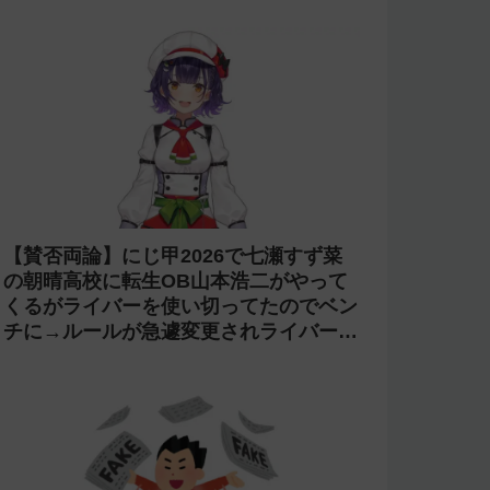
【賛否両論】にじ甲2026で七瀬すず菜
の朝晴高校に転生OB山本浩二がやって
くるがライバーを使い切ってたのでベン
チに→ルールが急遽変更されライバーの
転生が可能に