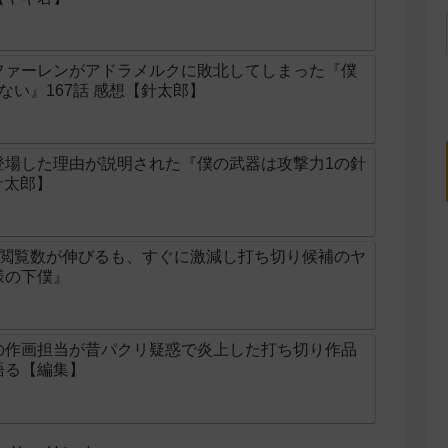
ファーレンがアドラメルクに敗北してしまった『僕
ない』167話 感想【針太郎】
登場した理由が説明された『僕の武器は攻撃力1の針
針太郎】
け閲覧数が伸びるも、すぐに激減し打ち切り候補のヤ
様の下僕』
の作画担当が昔パクリ疑惑で炎上した打ち切り作品
語る【編集】