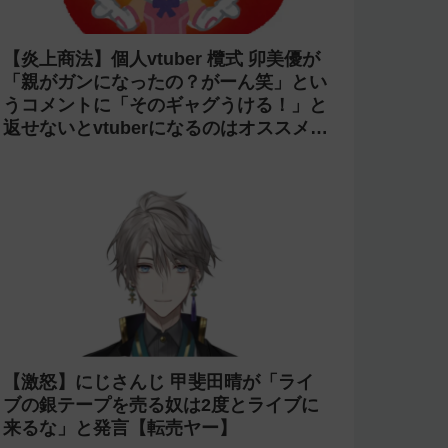
【炎上商法】個人vtuber 欖式 卯美優が
「親がガンになったの？がーん笑」とい
うコメントに「そのギャグうける！」と
返せないとvtuberになるのはオススメし
ないと投稿し叩かれる
【激怒】にじさんじ 甲斐田晴が「ライ
ブの銀テープを売る奴は2度とライブに
来るな」と発言【転売ヤー】