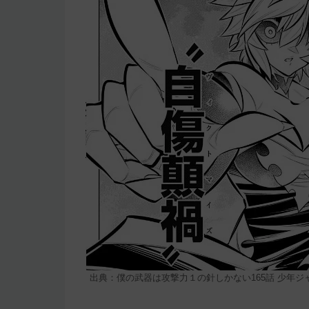
出典：僕の武器は攻撃力１の針しかない165話 少年ジ