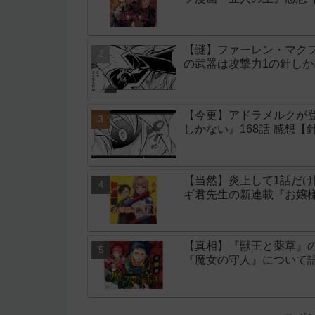
【謎】ファーレン・マク
の武器は攻撃力1の針しか
【今更】アドラメルクが
しかない』168話 感想【
【当然】炎上して1話だ
ギ君先生の新連載『お嬢
【真相】『獣王と薬草』
『魔女の守人』について