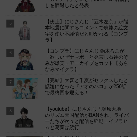
しを辞退したと発表
【炎上】にじさんじ「五木左京」が熊
本地震に関するコメントで廃墟の絵文
字を使い不謹慎だと叩かれる【コンプ
ラ】
【コンプラ】にじさんじ 鏑木ろこが
「欲しいぜナマポ」と発言し石神のぞ
みが爆笑→アーカイブをカット【あら
なみマイクラ】
【完結】大喜と千夏がセックスしたと
話題になった『アオのハコ』が250話
で最終回を迎える！
【youtube】にじさんじ「塚原大地」
のリズム天国配信がBANされ、ライバ
ーたちが次々と配信を延期→イブラヒ
ムと葛葉は続行