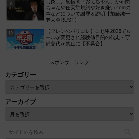
【炎上】配信者「おえちゃん」が布団
ちゃんや任天堂規約や好き嫌い.comの
事などについて謝罪＆説明【加藤純一
老人会RUST】
【フレンのパリコレ】にじ甲2026でル
ールが変更され経験値目的の代走・守
備交代が禁止に【不具合】
スポンサーリンク
カテゴリー
アーカイブ