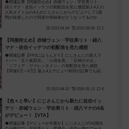
者・同接・再生数を比較してみた
◆関連記事【同接控えめ】赤城ウェン・宇佐美リト・
緋八マナ・佐伯イッテツの初配信を見た感想新人4人の
人気タイトルの4人がにじさんじからデビューして1週
間が経過したので同接や登録者がどうなってるのか見
てみました。（2023年4月9日現在）その結...
2023.04.09
2023.09.04
2
【同接控えめ】赤城ウェン・宇佐美リト・緋八
マナ・佐伯イッテツの初配信を見た感想
◆関連記事【FPSにはうんざり】にじさんじの新人ラ
イバー「五十嵐梨花」「小清水透」「石神のぞみ」
「ソフィア・ヴァレンタイン」の初配信を見た感想
【同接5万～6万】新人4人デビュー前回の記事でも紹介
しましたが、ヒーローモチーフの男性ライバー4人...
2023.04.02
2026.05.13
0
【色々と早い】にじさんじから新たに佐伯イッ
テツ・赤城ウェン・宇佐美リト・緋八マナの4名
がデビュー！【VTA】
◆関連記事【デビューか卒業か】にじさんじVTA2期生
の小柳ロウ・宇佐美リト・星導晶・佐伯一徹のアーカ