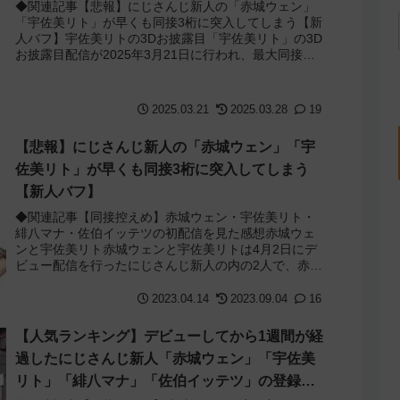
◆関連記事【悲報】にじさんじ新人の「赤城ウェン」
「宇佐美リト」が早くも同接3桁に突入してしまう【新
人バフ】宇佐美リトの3Dお披露目「宇佐美リト」の3D
お披露目配信が2025年3月21日に行われ、最大同接
17.7万人を記録し歴代2位になってい...
2025.03.21
2025.03.28
19
【悲報】にじさんじ新人の「赤城ウェン」「宇
佐美リト」が早くも同接3桁に突入してしまう
【新人バフ】
◆関連記事【同接控えめ】赤城ウェン・宇佐美リト・
緋八マナ・佐伯イッテツの初配信を見た感想赤城ウェ
ンと宇佐美リト赤城ウェンと宇佐美リトは4月2日にデ
ビュー配信を行ったにじさんじ新人の内の2人で、赤城
ウェンは所謂可愛い系男子で宇佐美リトはやかま...
2023.04.14
2023.09.04
16
【人気ランキング】デビューしてから1週間が経
過したにじさんじ新人「赤城ウェン」「宇佐美
リト」「緋八マナ」「佐伯イッテツ」の登録