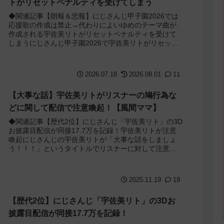
トがリセットペナルティを受けてしまう
◆関連記事【朗報＆悲報】にじさんじ甲子園2026では
応援歌の作成は禁止→代わりによいゆめのテーマ曲が
作成される宇佐美リトがリセットペナルティを受けて
しまうにじさんじ甲子園2026で宇佐美リトがリセット
ペナルティを受けてしまった事が話題になっ...
2026.07.18
2026.08.01
11
【大事な話】宇佐美リトがリスナーの鳩行為な
どに関して配信で注意喚起！【風間ママ】
◆関連記事【歴代2位】にじさんじ「宇佐美リト」の3D
お披露目配信が同接17.7万を記録！宇佐美リトが注意
喚起にじさんじの宇佐美リトが「大事な話をしましょ
う！！！」というタイトルでリスナーに対して注意喚
起していました。詳しくは配信を見てもらう...
2025.11.19
19
【歴代2位】にじさんじ「宇佐美リト」の3Dお
披露目配信が同接17.7万を記録！