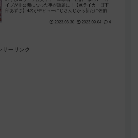
イブが非公開になった事が話題に！【蕨ライカ・日下
部あずさ】4名がデビューにじさんじから新たに佐伯イ
ッテツ・赤城ウェン・宇佐美リト・緋八マナの...
2023.03.30
2023.09.04
4
ンサーリンク