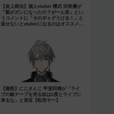
【炎上商法】個人vtuber 欖式 卯美優が
「親がガンになったの？がーん笑」とい
うコメントに「そのギャグうける！」と
返せないとvtuberになるのはオススメし
ないと投稿し叩かれる
【激怒】にじさんじ 甲斐田晴が「ライ
ブの銀テープを売る奴は2度とライブに
来るな」と発言【転売ヤー】