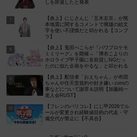
しを辞退したと発表
【炎上】にじさんじ「五木左京」が熊
本地震に関するコメントで廃墟の絵文
字を使い不謹慎だと叩かれる【コンプ
ラ】
【炎上】兎田ぺこらが『パワプロケモ
ミミリーグ』を開催→「博衣こよりの
ホロライブ甲子園に名前貸しNGだっ
たのに似た企画をやるな」と叩かれる
【炎上】配信者「おえちゃん」が布団
ちゃんや任天堂規約や好き嫌い.comの
事などについて謝罪＆説明【加藤純一
老人会RUST】
【フレンのパリコレ】にじ甲2026でル
ールが変更され経験値目的の代走・守
備交代が禁止に【不具合】
スポンサーリンク