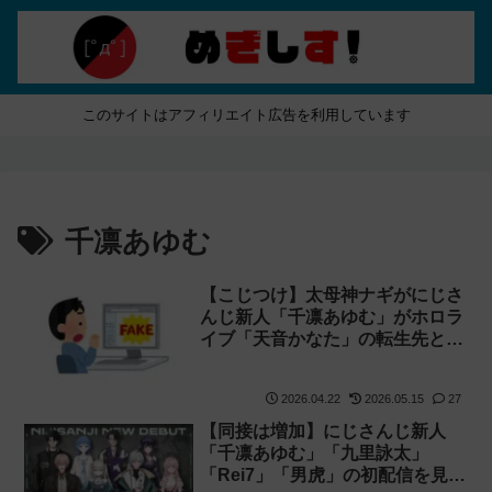
このサイトはアフィリエイト広告を利用しています
千凛あゆむ
【こじつけ】太母神ナギがにじさ
んじ新人「千凛あゆむ」がホロラ
イブ「天音かなた」の転生先とい
うデマを流す
2026.04.22
2026.05.15
27
【同接は増加】にじさんじ新人
「千凛あゆむ」「九里詠太」
「Rei7」「男虎」の初配信を見た