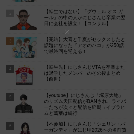
【転生ではない】「グウェル オス ガ
ール」の中の人がにじさんじ卒業の翌
日に会社を設立！【コンサル】
【完結】大喜と千夏がセックスしたと
話題になった『アオのハコ』が250話
で最終回を迎える！
【転生先】にじさんじVTAを卒業また
は退学したメンバーのその後まとめ
【前世】
【youtube】にじさんじ「塚原大地」
のリズム天国配信がBANされ、ライバ
ーたちが次々と配信を延期→イブラヒ
ムと葛葉は続行
【不参加】にじさんじ「シェリン・バ
ーガンディ」がにじ甲2026への名前貸