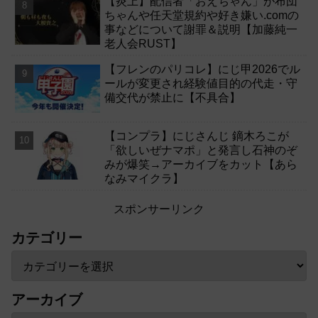
【炎上】配信者「おえちゃん」が布団
ちゃんや任天堂規約や好き嫌い.comの
事などについて謝罪＆説明【加藤純一
老人会RUST】
【フレンのパリコレ】にじ甲2026でル
ールが変更され経験値目的の代走・守
備交代が禁止に【不具合】
【コンプラ】にじさんじ 鏑木ろこが
「欲しいぜナマポ」と発言し石神のぞ
みが爆笑→アーカイブをカット【あら
なみマイクラ】
スポンサーリンク
カテゴリー
アーカイブ