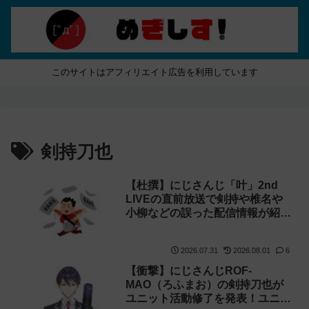
このサイトはアフィリエイト広告を利用しています
剣持刀也
【杜撰】にじさんじ「叶」2nd
LIVEの直前放送で剣持や椎名や
小柳などの誤った配信情報が紹介
される→ニコニコが謝罪してタイ
ムシフトを非公開に【生成AI?】
2026.07.31
2026.08.01
6
【衝撃】にじさんじROF-
MAO（ろふまお）の剣持刀也が
ユニット活動修了を発表！ユニッ