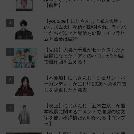
【前世】
【youtube】にじさんじ「塚原大地」
のリズム天国配信がBANされ、ライバ
ーたちが次々と配信を延期→イブラヒ
ムと葛葉は続行
【完結】大喜と千夏がセックスしたと
話題になった『アオのハコ』が250話
で最終回を迎える！
【不参加】にじさんじ「シェリン・バ
ーガンディ」がにじ甲2026への名前貸
しを辞退したと発表
【炎上】にじさんじ「五木左京」が熊
本地震に関するコメントで廃墟の絵文
字を使い不謹慎だと叩かれる【コンプ
ラ】