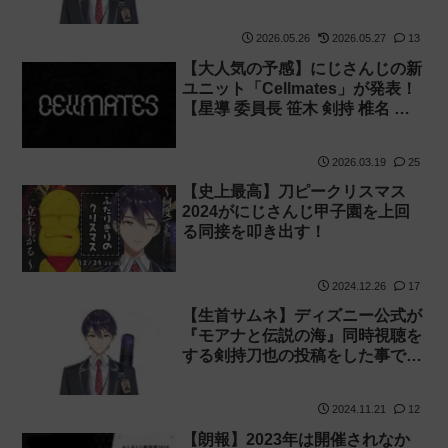
トは休止へ！【セツメイツ】
2026.05.26
2026.05.27
13
【大人気の予感】にじさんじの新
ユニット「Cellmates」が発表！
【星導 委員長 笹木 剣持 椎名 葛
葉】
2026.03.19
25
【史上最高】刀ピークリスマス
2024がにじさんじ甲子園を上回
る同接を叩き出す！
2024.12.26
17
【生首サムネ】ディズニー公式が
『モアナと伝説の海』同時視聴を
する剣持刀也の投稿をした事で荒
れていました
2024.11.21
12
【朗報】2023年は開催されなか