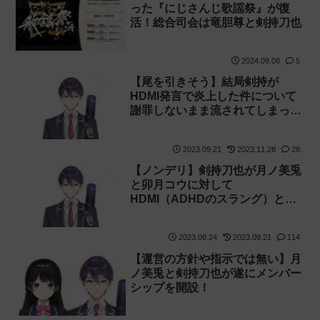
った『にじさんじ歌謡祭』が復
活！総合司会は竜胆尊と剣持刀也
2024.09.08
5
【尾を引きそう】結局剣持が
HDMI発言で炎上した件について
謝罪しないまま流されてしまった
【スラング】
2023.09.21
2023.11.28
28
【ノンデリ】剣持刀也が月ノ美兎
と卯月コウに対して
HDMI（ADHDのスラング）と言
ってしまい炎上 Xで「剣持
hdmi」がサジェスト入りしてし
2023.08.24
2023.09.21
114
まう
【運営の方針や指示では無い】月
ノ美兎と剣持刀也が遂にメンバー
シップを開設！