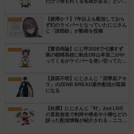
だけで埋もれてる名曲がある」という
生成AIの文章を投稿し叩かれる
【復帰か？】7年以上も配信しておら
にじさんじ
ず幻のライバーとなっていたにじさん
じ「語部紡」が動画を投稿
【賛否両論】にじ甲2026で七瀬すず
にじさんじ
菜の朝晴高校に転生OB山本浩二がや
ってくるがライバーを使い切ってたの
でベンチに→ルールが急遽変更されラ
イバーの転生が可能に
【原因不明】にじさんじ「四季凪アキ
にじさんじ
ラ」のZENB BREAD案件配信が延期
になる
【杜撰】にじさんじ「叶」2nd LIVE
にじさんじ
の直前放送で剣持や椎名や小柳などの
誤った配信情報が紹介される→ニコニ
コが謝罪してタイムシフトを非公開に
【生成AI?】