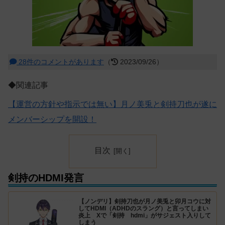
28件のコメントがあります
（
2023/09/26）
◆関連記事
【運営の方針や指示では無い】月ノ美兎と剣持刀也が遂に
メンバーシップを開設！
目次
剣持のHDMI発言
【ノンデリ】剣持刀也が月ノ美兎と卯月コウに対
してHDMI（ADHDのスラング）と言ってしまい
炎上 Xで「剣持 hdmi」がサジェスト入りして
しまう