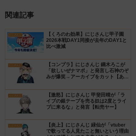
関連記事
【くろのわ効果】にじさんじ甲子園
にじさんじ
2026本戦DAY1同接が去年のDAY1と
比べ激減
【コンプラ】にじさんじ 鏑木ろこが
にじさんじ
「欲しいぜナマポ」と発言し石神のぞ
みが爆笑→アーカイブをカット【あら
なみマイクラ】
【激怒】にじさんじ 甲斐田晴が「ラ
にじさんじ
イブの銀テープを売る奴は2度とライ
ブに来るな」と発言【転売ヤー】
【炎上】にじさんじ 緑仙が「vtuber
にじさんじ
で歌ってる人見たこと無いという理由