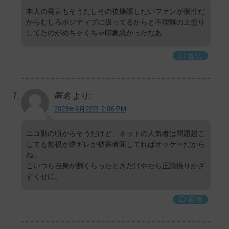
本人の発言もそうだしその後擁護したいファンが個性だ
からむしろポジティブに扱ってるからと不理解の上塗り
してたのがめちゃくちゃ印象悪かったなあ
返信
匿名
より:
2023年9月22日 2:06 PM
ニコ動の頃からそうだけど、ネットの人気者は問題起こ
しても無視か逆ギレか被害者面してればオッケーだから
ね。
こいつら自身が割くらったときだけやたら正論振りかざ
すくせに。
返信