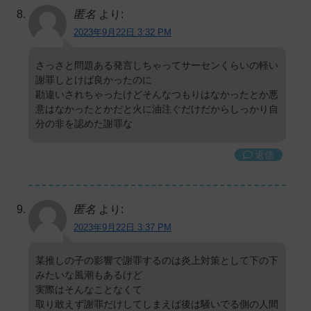
匿名
より:
2023年9月22日 3:32 PM
さっさと問題ある発言しちゃってサーセンくらいの軽い
謝罪しとけば良かったのに
勘違いされちゃったけどそんなつもりはなかったとか悪
意はなかったとかだと火に油注ぐだけだからしっかり自
分の非を認めた謝罪な
返信
匿名
より:
2023年9月22日 3:37 PM
某推しの子の影響で謝罪するのは炎上対策として下の下
みたいな風潮もあるけど
実際はそんなことなくて
取り敢えず謝罪だけしてしまえば後は騒いでる側の人間