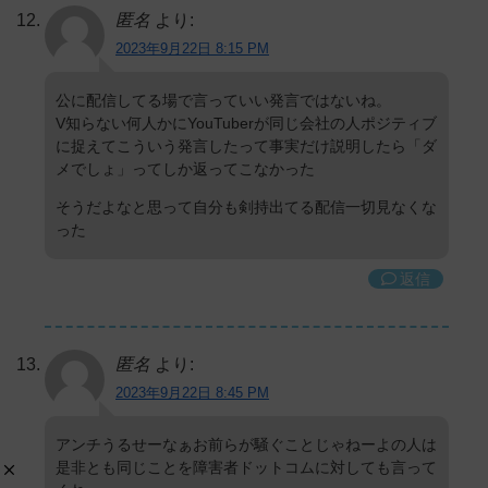
匿名
より:
2023年9月22日 8:15 PM
公に配信してる場で言っていい発言ではないね。
V知らない何人かにYouTuberが同じ会社の人ポジティブ
に捉えてこういう発言したって事実だけ説明したら「ダ
メでしょ」ってしか返ってこなかった
そうだよなと思って自分も剣持出てる配信一切見なくな
った
返信
匿名
より:
2023年9月22日 8:45 PM
アンチうるせーなぁお前らが騒ぐことじゃねーよの人は
是非とも同じことを障害者ドットコムに対しても言って