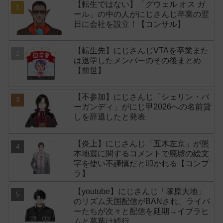
【転生ではない】「グウェル オス ガ
ール」の中の人がにじさんじ卒業の翌
日に会社を設立！【コンサル】
【転生先】にじさんじVTAを卒業また
は退学したメンバーのその後まとめ
【前世】
【不参加】にじさんじ「シェリン・バ
ーガンディ」がにじ甲2026への名前貸
しを辞退したと発表
【炎上】にじさんじ「五木左京」が熊
本地震に関するコメントで廃墟の絵文
字を使い不謹慎だと叩かれる【コンプ
ラ】
【youtube】にじさんじ「塚原大地」
のリズム天国配信がBANされ、ライバ
ーたちが次々と配信を延期→イブラヒ
ムと葛葉は続行