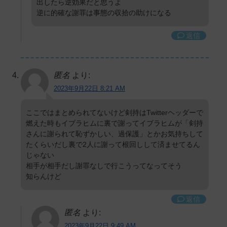
出したら逆効果だと思うよ
逆に的確な謝罪は事態の収拾の助けになる
返信
匿名
より:
2023年9月22日 8:21 AM
ここではまとめられてないけど剣持はTwitterヘッダーで
燃えた時もイブラヒムに裏で謝ってイブラヒムが「剣持
さんに謝られて恥ずかしい、過保護」とかお気持ちして
たくらいだし裏で2人に謝って根回しして済ませてるん
じゃない
相手が相手だし謝罪なしで行こうってなってそう
知らんけど
返信
匿名
より:
2023年9月22日 9:49 AM