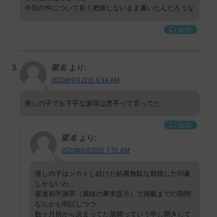
今回の件について良く把握しないまま書いたんだろうな
返信
匿名
より:
2023年9月22日 6:14 AM
推しの子でも下手な謝罪は悪手って言ってた
返信
匿名
より:
2023年9月22日 7:51 AM
推しの子はシカトし続けた結果無駄な類焼した印象
しかないわ…
最速初手謝罪（風味の事実提示）で掲載までの期間
なんかも明記しつつ
数ヶ月前から決まってた展開っていう申し開きして