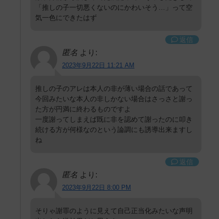
「推しの子一切悪くないのにかわいそう…」って空
気一色にできたはず
返信
匿名
より:
2023年9月22日 11:21 AM
推しの子のアレは本人の非が薄い場合の話であって
今回みたいな本人の非しかない場合はさっさと謝っ
た方が円満に終わるものですよ
一度謝ってしまえば既に非を認めて謝ったのに叩き
続ける方が何様なのという論調にも誘導出来ますし
ね
返信
匿名
より:
2023年9月22日 8:00 PM
そりゃ謝罪のように見えて自己正当化みたいな声明