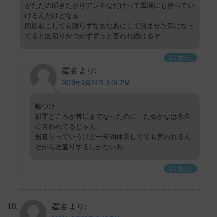
がただの叩きたがりアンチなだけって風潮にも持ってい
けるんだけどなぁ
問題起こしても謝らずなあなあにして済ませた気になっ
てると区切りがつかずずっと言われ続けるぞ
返信
匿名
より:
2023年9月24日 3:01 PM
嘘つけ
謝罪どころか首にまでなったのに、たぬかなは永久
に言われてるじゃん
居直りっていうけど一年間休業してても言われるん
だから居直りするしかないわ
返信
匿名
より: