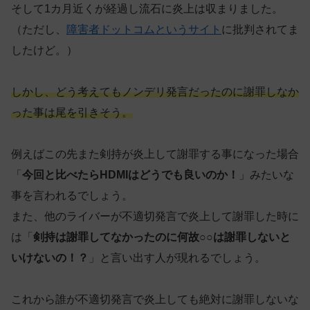
そして1カ月近くが経過し流石に炎上は収まりました。
（ただし、
障害者ドットコムというサイト
に批判されてま
したけど。）
しかし、どう考えてもノンデリ発言だったのに謝罪しなか
った事は尾を引きそう。
例えばこの先また剣持が炎上して謝罪する事になった場合
「
今回と比べたらHDMIはどうでも良いのか！
」みたいな
事を言われるでしょう。
また、他のライバーが不適切発言で炎上して謝罪した時に
は「
剣持は謝罪してなかったのに何故○○は謝罪しないと
いけないの！？
」と言い出す人が現れるでしょう。
これから誰が不適切発言で炎上しても絶対に謝罪しないな