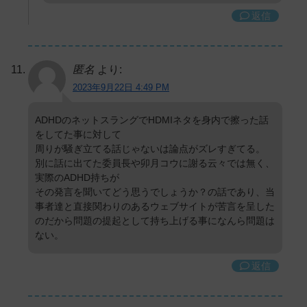
返信
匿名
より:
2023年9月22日 4:49 PM
ADHDのネットスラングでHDMIネタを身内で擦った話
をしてた事に対して
周りが騒ぎ立てる話じゃないは論点がズレすぎてる。
別に話に出てた委員長や卯月コウに謝る云々では無く、
実際のADHD持ちが
その発言を聞いてどう思うでしょうか？の話であり、当
事者達と直接関わりのあるウェブサイトが苦言を呈した
のだから問題の提起として持ち上げる事になんら問題は
ない。
返信