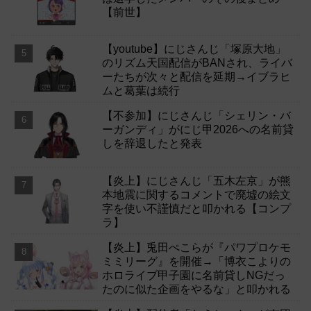
【前世】
【youtube】にじさんじ「塚原大地」
のリズム天国配信がBANされ、ライバ
ーたちが次々と配信を延期→イブラヒ
ムと葛葉は続行
【不参加】にじさんじ「シェリン・バ
ーガンディ」がにじ甲2026への名前貸
しを辞退したと発表
【炎上】にじさんじ「五木左京」が熊
本地震に関するコメントで廃墟の絵文
字を使い不謹慎だと叩かれる【コンプ
ラ】
【炎上】兎田ぺこらが『パワプロケモ
ミミリーグ』を開催→「博衣こよりの
ホロライブ甲子園に名前貸しNGだっ
たのに似た企画をやるな」と叩かれる