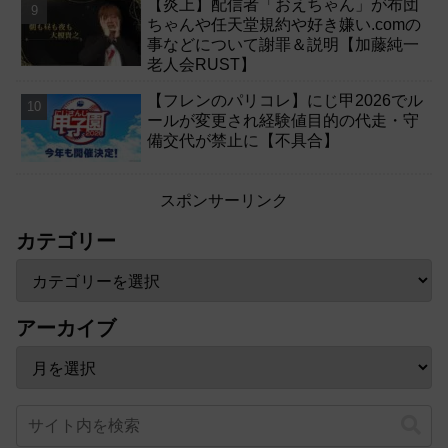
【炎上】配信者「おえちゃん」が布団
ちゃんや任天堂規約や好き嫌い.comの
事などについて謝罪＆説明【加藤純一
老人会RUST】
【フレンのパリコレ】にじ甲2026でル
ールが変更され経験値目的の代走・守
備交代が禁止に【不具合】
スポンサーリンク
カテゴリー
アーカイブ