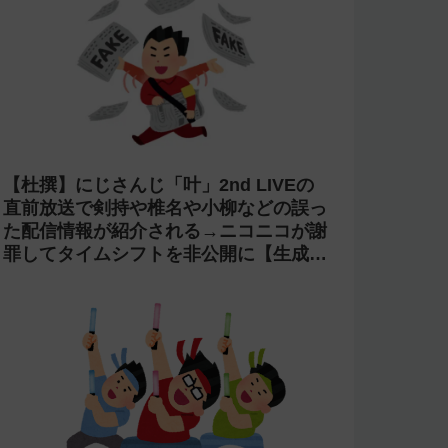
【杜撰】にじさんじ「叶」2nd LIVEの
直前放送で剣持や椎名や小柳などの誤っ
た配信情報が紹介される→ニコニコが謝
罪してタイムシフトを非公開に【生成
AI?】