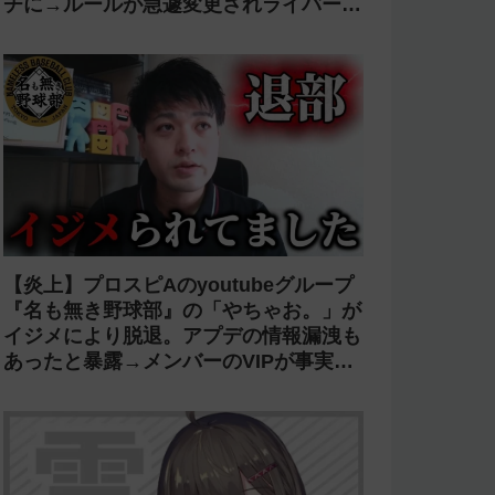
チに→ルールが急遽変更されライバーの
転生が可能に
【炎上】プロスピAのyoutubeグループ
『名も無き野球部』の「やちゃお。」が
イジメにより脱退。アプデの情報漏洩も
あったと暴露→メンバーのVIPが事実無
根だと否定