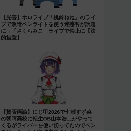
【光害】ホロライブ「桃鈴ねね」のライ
ブで改造ペンライトを使う迷惑客が話題
に→「さくらみこ」ライブで禁止に【法
的措置】
【賛否両論】にじ甲2026で七瀬すず菜
の朝晴高校に転生OB山本浩二がやって
くるがライバーを使い切ってたのでベン