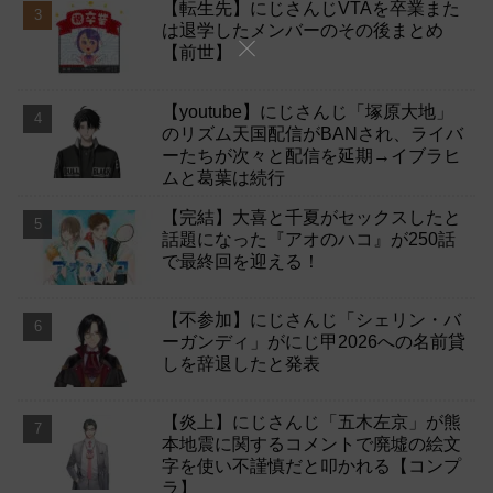
【転生先】にじさんじVTAを卒業また
は退学したメンバーのその後まとめ
【前世】
【youtube】にじさんじ「塚原大地」
のリズム天国配信がBANされ、ライバ
ーたちが次々と配信を延期→イブラヒ
ムと葛葉は続行
【完結】大喜と千夏がセックスしたと
話題になった『アオのハコ』が250話
で最終回を迎える！
【不参加】にじさんじ「シェリン・バ
ーガンディ」がにじ甲2026への名前貸
しを辞退したと発表
【炎上】にじさんじ「五木左京」が熊
本地震に関するコメントで廃墟の絵文
字を使い不謹慎だと叩かれる【コンプ
ラ】