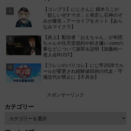
【コンプラ】にじさんじ 鏑木ろこが
「欲しいぜナマポ」と発言し石神のぞ
みが爆笑→アーカイブをカット【あら
なみマイクラ】
【炎上】配信者「おえちゃん」が布団
ちゃんや任天堂規約や好き嫌い.comの
事などについて謝罪＆説明【加藤純一
老人会RUST】
【フレンのパリコレ】にじ甲2026でル
ールが変更され経験値目的の代走・守
備交代が禁止に【不具合】
スポンサーリンク
カテゴリー