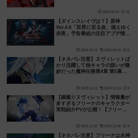
キーノの伝説任務『浄煉の炎の
章』感想 考察【カーンルイアの
2024.05.13
10
呪い】
【ダインスレイヴは？】原神
Ver.4.6「双界に至る炎、熄えゆく
赤夜」予告番組の注目アプデ情報
まとめ【召使 アルレッキーノ】
2024.04.12
2024.04.24
5
【ネタバレ注意】ヌヴィレットば
かり活躍して他キャラの扱いが微
妙だった魔神任務第4章 第5幕
「罪人の円舞曲」の感想・考察
2023.11.11
2024.11.10
8
【膝蹴りヌヴィレット】情報量が
多すぎるフリーナのキャラクター
実戦紹介PVが公開！【フリーナ
は水神じゃない？】
2023.11.07
2023.11.08
4
【ネタバレ注意】フリーナは水神