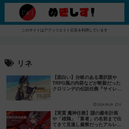
このサイトはアフィリエイト広告を利用しています
リネ
【面白い】分岐のある選択肢や
TRPG風の内容などが斬新だった
クロリンデの伝説任務『サイレン
ト・ナイト』
2024.06.09
0
【実質 魔神任務】謎の厳冬計画
や「雄鶏」「富者」の名前まで出
てきて見逃し厳禁だったアルレッ