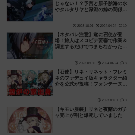
じゃない！？予言と原子胎海の水
やタルタリヤと深淵の鯨の関係も
気になった魔神任務 第4章 第4幕
「胎動を諭す終焉の刻」の感想・
2023.10.01
2024.04.24
10
考察
【ネタバレ注意】遂に召使が登
場！旅人はメロピデ要塞で作業＆
調査するだけでつまらなかった魔
神任務 第4章 第3幕「深海に煌め
く星たちへ」の感想・考察
2023.09.30
2024.04.24
8
【召使】リネ・リネット・フレミ
ネのファデュイ版キャラクター紹
介を公式が投稿！フォンテーヌが
不穏テーヌに【壁炉の家】
2023.09.01
0
【キモい服装】リネと夜蘭のガチ
ャ売上が割と爆死していました