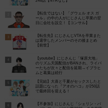
248話【NTRなし】
【転生ではない】「グウェル オス ガ
ール」の中の人がにじさんじ卒業の翌
日に会社を設立！【コンサル】
【転生先】にじさんじVTAを卒業また
は退学したメンバーのその後まとめ
【前世】
【youtube】にじさんじ「塚原大地」
のリズム天国配信がBANされ、ライバ
ーたちが次々と配信を延期→イブラヒ
ムと葛葉は続行
【完結】大喜と千夏がセックスしたと
話題になった『アオのハコ』が250話
で最終回を迎える！
【不参加】にじさんじ「シェリン・バ