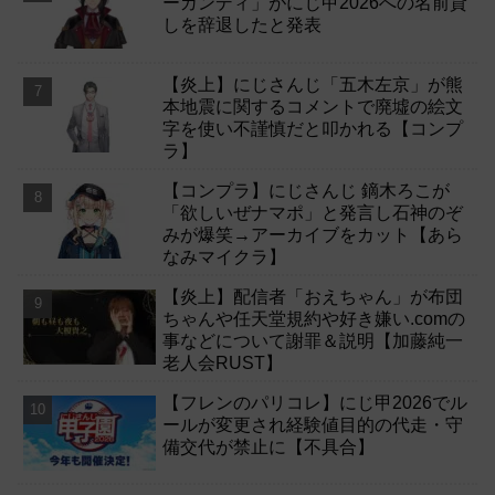
ーガンディ」がにじ甲2026への名前貸
しを辞退したと発表
【炎上】にじさんじ「五木左京」が熊
本地震に関するコメントで廃墟の絵文
字を使い不謹慎だと叩かれる【コンプ
ラ】
【コンプラ】にじさんじ 鏑木ろこが
「欲しいぜナマポ」と発言し石神のぞ
みが爆笑→アーカイブをカット【あら
なみマイクラ】
【炎上】配信者「おえちゃん」が布団
ちゃんや任天堂規約や好き嫌い.comの
事などについて謝罪＆説明【加藤純一
老人会RUST】
【フレンのパリコレ】にじ甲2026でル
ールが変更され経験値目的の代走・守
備交代が禁止に【不具合】