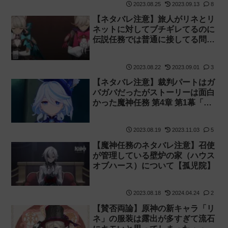
2023.08.25
2023.09.13
8
【ネタバレ注意】旅人がリネとリ
ネットに対してブチギレてるのに
伝説任務では普通に接してる問題
について【タルタリヤとの違い】
2023.08.22
2023.09.01
3
【ネタバレ注意】裁判パートはガ
バガバだったがストーリーは面白
かった魔神任務 第4章 第1幕「白
露と黒潮の序詩」の感想・考察
2023.08.19
2023.11.03
5
【魔神任務のネタバレ注意】召使
が管理している壁炉の家（ハウス
オブハース）について【孤児院】
2023.08.18
2024.04.24
2
【賛否両論】原神の新キャラ「リ
ネ」の服装は露出が多すぎて流石