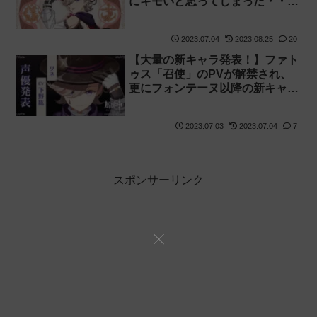
にキモいと思ってしまった・・・
【ガーターベルト】
2023.07.04
2023.08.25
20
【大量の新キャラ発表！】ファト
ゥス「召使」のPVが解禁され、
更にフォンテーヌ以降の新キャラ
「リネ」「リネット」「フレミ
ネ」「ナヴィア」「クロリンデ」
2023.07.03
2023.07.04
7
「シグウィン」「リオセスリ」
「ヌヴィレット」「フリーナ」の
声優が公開されました【原神】
スポンサーリンク