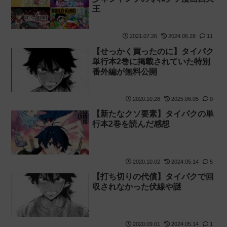
王
2021.07.26
2024.06.28
11
【せっかく買ったのに】タイパク
単行本2巻に掲載されていた特別
番外編が無料公開
2020.10.28
2025.06.05
0
【新たなクソ要素】タイパクの単
行本2巻を読んだ感想
2020.10.02
2024.05.14
5
【打ち切りの代償】タイパクで回
収されなかった伏線や謎
2020.09.01
2024.05.14
1