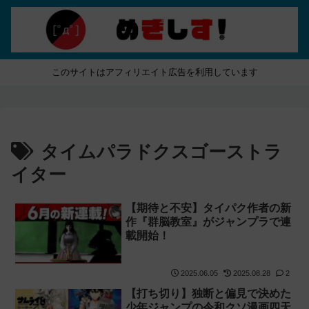
このサイトはアフィリエイト広告を利用しています
タイムパラドクスゴーストラ
イター
【期待と不安】タイパク作者の新
作『群脳教室』がジャンプラで連
載開始！
2025.06.05
2025.08.28
2
【打ち切り】独断と偏見で決めた
少年ジャンプの令和クソ漫画四天