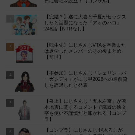
日に会社を設立！【コンサル】
【完結？】遂に大喜と千夏がセックス
したと話題になった『アオのハコ』
248話【NTRなし】
【転生先】にじさんじVTAを卒業また
は退学したメンバーのその後まとめ
【前世】
【不参加】にじさんじ「シェリン・バ
ーガンディ」がにじ甲2026への名前貸
しを辞退したと発表
【炎上】にじさんじ「五木左京」が熊
本地震に関するコメントで廃墟の絵文
字を使い不謹慎だと叩かれる【コンプ
ラ】
【コンプラ】にじさんじ 鏑木ろこが