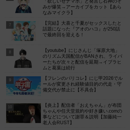
「欲しいぜナマポ」と発言し石神のぞ
みが爆笑→アーカイブをカット【あら
なみマイクラ】
【完結】大喜と千夏がセックスしたと
話題になった『アオのハコ』が250話
で最終回を迎える！
【youtube】にじさんじ「塚原大地」
のリズム天国配信がBANされ、ライバ
ーたちが次々と配信を延期→イブラヒ
ムと葛葉は続行
【フレンのパリコレ】にじ甲2026でル
ールが変更され経験値目的の代走・守
備交代が禁止に【不具合】
【炎上】配信者「おえちゃん」が布団
ちゃんや任天堂規約や好き嫌い.comの
事などについて謝罪＆説明【加藤純一
老人会RUST】