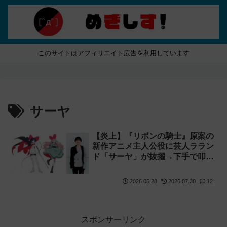
このサイトはアフィリエイト広告を利用しています
サーヤ
【炎上】『リボンの騎士』原案の
新作アニメ主人公役に芸人ララン
ド「サーヤ」が抜擢→下手で叩か
れる【声優 イメージ】
2026.05.28
2026.07.30
12
スポンサーリンク