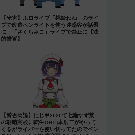
【光害】ホロライブ「桃鈴ねね」のライ
ブで改造ペンライトを使う迷惑客が話題
に→「さくらみこ」ライブで禁止に【法
的措置】
【賛否両論】にじ甲2026で七瀬すず菜
の朝晴高校に転生OB山本浩二がやって
くるがライバーを使い切ってたのでベン