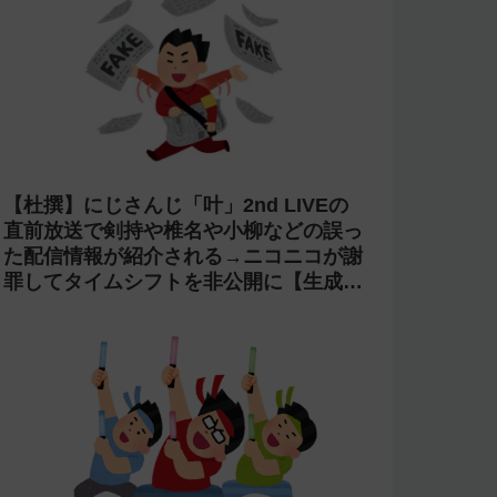
【杜撰】にじさんじ「叶」2nd LIVEの
直前放送で剣持や椎名や小柳などの誤っ
た配信情報が紹介される→ニコニコが謝
罪してタイムシフトを非公開に【生成
AI?】