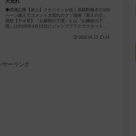
大荒れ
◆関連記事【炎上】クオリティが低く原稿料稼ぎの100
ページ越えでコメント大荒れのクソ漫画『亜人の王』
感想【ヤギ君】『お嬢様の下僕』とは『お嬢様の下
僕』は2026年4月13日にジャンププラスでスタートし
た作品で、作者は『亜人の王』などで有名な...
2026.04.13
24
ンサーリンク