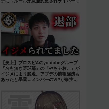
チに→ルールが急遽変更されライバーの
転生が可能に
【炎上】プロスピAのyoutubeグループ
『名も無き野球部』の「やちゃお。」が
イジメにより脱退。アプデの情報漏洩も
あったと暴露→メンバーのVIPが事実無
根だと否定