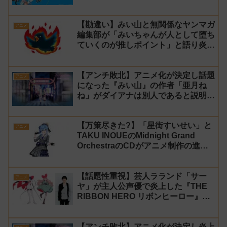
【勘違い】みい山と無関係なヤンマガ
アニメ
編集部が「みいちゃんが人として堕ち
ていくのが推しポイント」と語り炎上
し動画を非公開に【マガポケ シリウ
ス】
【アンチ敗北】アニメ化が決定し話題
アニメ
になった『みい山』の作者「亜月ね
ね」がダイアナは別人であると説明し
炎上
【万策尽きた?】「星街すいせい」と
アニメ
TAKU INOUEのMidnight Grand
OrchestraのCDがアニメ制作の進行
問題で発売中止に
【話題性重視】芸人ラランド「サー
アニメ
ヤ」が主人公声優で炎上した『THE
RIBBON HERO リボンヒーロー』に
にじさんじvtuber「月ノ美兎」「ル
ンルン」「でびでび・でびる」が出
【アンチ敗北】アニメ化が決定し炎上
演！