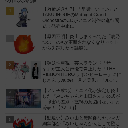
今月の人気記事
【万策尽きた?】「星街すいせい」と
TAKU INOUEのMidnight Grand
OrchestraのCDがアニメ制作の進行問
題で発売中止に
【原因不明】炎上しまくってた「鹿乃
つの」のXが更新されなくなりネット
から失踪したと話題に
【話題性重視】芸人ラランド「サー
ヤ」が主人公声優で炎上した『THE
RIBBON HERO リボンヒーロー』にに
じさんじvtuber「月ノ美兎」「ルンル
ン」「でびでび・でびる」が出演！
【アンチ敗北】アニメ化が決定し炎上
した『みいちゃんと山田さん』公式が
「障害の差別・蔑視の意図はない」と
発表！【みい山】
【勘違い】みい山と無関係なヤンマガ
編集部が「みいちゃんが人として堕ち