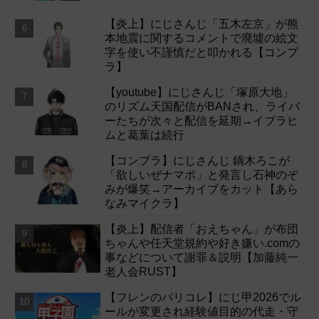
【炎上】にじさんじ「五木左京」が熊
本地震に関するコメントで廃墟の絵文
字を使い不謹慎だと叩かれる【コンプ
ラ】
【youtube】にじさんじ「塚原大地」
のリズム天国配信がBANされ、ライバ
ーたちが次々と配信を延期→イブラヒ
ムと葛葉は続行
【コンプラ】にじさんじ 鏑木ろこが
「欲しいぜナマポ」と発言し石神のぞ
みが爆笑→アーカイブをカット【あら
なみマイクラ】
【炎上】配信者「おえちゃん」が布団
ちゃんや任天堂規約や好き嫌い.comの
事などについて謝罪＆説明【加藤純一
老人会RUST】
【フレンのパリコレ】にじ甲2026でル
ールが変更され経験値目的の代走・守