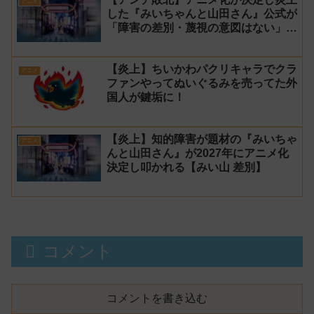
アニメ
した『みいちゃんと山田さん』公式が
「障害の差別・蔑視の意図はない」と
発表！【みい山】
【炎上】ちいかわパクリキャラでクラ
アニメ
ファンやってぬいぐるみを売ってた外
国人が鍵垢に！
【炎上】知的障害が題材の『みいちゃ
アニメ
んと山田さん』が2027年にアニメ化
決定し叩かれる【みい山 差別】
コメント
コメントを書き込む