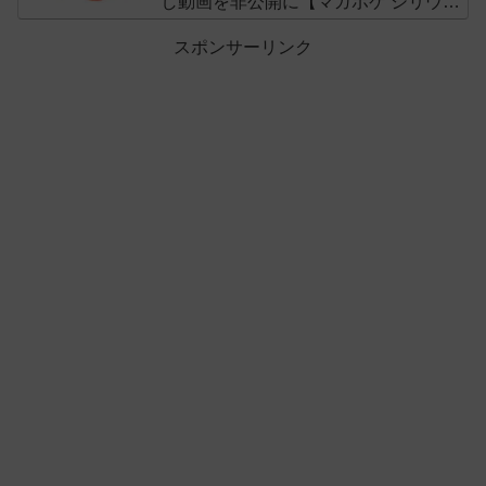
し動画を非公開に【マガポケ シリウ
ス】
スポンサーリンク