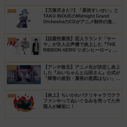
【万策尽きた?】「星街すいせい」と
アニメ
TAKU INOUEのMidnight Grand
OrchestraのCDがアニメ制作の進行
問題で発売中止に
【話題性重視】芸人ラランド「サー
アニメ
ヤ」が主人公声優で炎上した『THE
RIBBON HERO リボンヒーロー』に
にじさんじvtuber「月ノ美兎」「ル
ンルン」「でびでび・でびる」が出
【アンチ敗北】アニメ化が決定し炎上
演！
アニメ
した『みいちゃんと山田さん』公式が
「障害の差別・蔑視の意図はない」と
発表！【みい山】
【炎上】ちいかわパクリキャラでクラ
アニメ
ファンやってぬいぐるみを売ってた外
国人が鍵垢に！