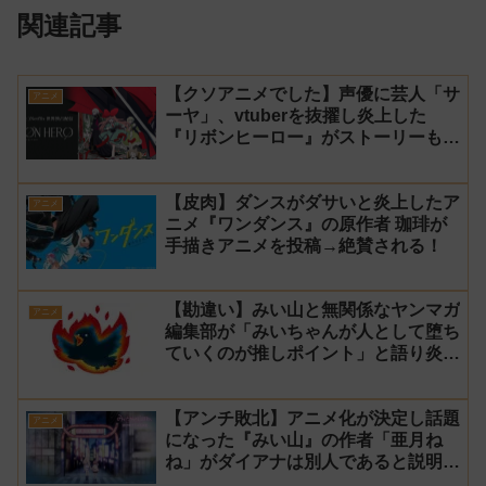
関連記事
【クソアニメでした】声優に芸人「サ
アニメ
ーヤ」、vtuberを抜擢し炎上した
『リボンヒーロー』がストーリーもつ
まらなくて途中で切った【ダイジェス
ト 演技】
【皮肉】ダンスがダサいと炎上したア
アニメ
ニメ『ワンダンス』の原作者 珈琲が
手描きアニメを投稿→絶賛される！
【勘違い】みい山と無関係なヤンマガ
アニメ
編集部が「みいちゃんが人として堕ち
ていくのが推しポイント」と語り炎上
し動画を非公開に【マガポケ シリウ
ス】
【アンチ敗北】アニメ化が決定し話題
アニメ
になった『みい山』の作者「亜月ね
ね」がダイアナは別人であると説明し
炎上