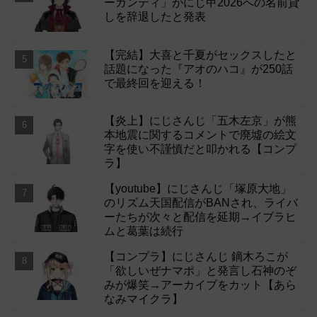
ーガンディ」がにじ甲2026への名前貸
しを辞退したと発表
【完結】大喜と千夏がセックスしたと
話題になった『アオのハコ』が250話
で最終回を迎える！
【炎上】にじさんじ「五木左京」が熊
本地震に関するコメントで廃墟の絵文
字を使い不謹慎だと叩かれる【コンプ
ラ】
【youtube】にじさんじ「塚原大地」
のリズム天国配信がBANされ、ライバ
ーたちが次々と配信を延期→イブラヒ
ムと葛葉は続行
【コンプラ】にじさんじ 鏑木ろこが
「欲しいぜナマポ」と発言し石神のぞ
みが爆笑→アーカイブをカット【あら
なみマイクラ】