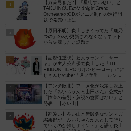
【万策尽きた?】「星街すいせい」と
TAKU INOUEのMidnight Grand
OrchestraのCDがアニメ制作の進行問
題で発売中止に
【原因不明】炎上しまくってた「鹿乃
つの」のXが更新されなくなりネット
から失踪したと話題に
【話題性重視】芸人ラランド「サー
ヤ」が主人公声優で炎上した『THE
RIBBON HERO リボンヒーロー』にに
じさんじvtuber「月ノ美兎」「ルンル
ン」「でびでび・でびる」が出演！
【アンチ敗北】アニメ化が決定し炎上
した『みいちゃんと山田さん』公式が
「障害の差別・蔑視の意図はない」と
発表！【みい山】
【勘違い】みい山と無関係なヤンマガ
編集部が「みいちゃんが人として堕ち
ていくのが推しポイント」と語り炎上