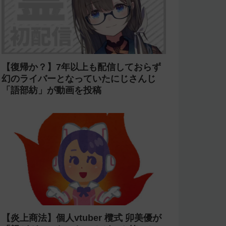
【賛否両論】にじ甲2026で七瀬すず菜
の朝晴高校に転生OB山本浩二がやって
くるがライバーを使い切ってたのでベン
チに→ルールが急遽変更されライバーの
転生が可能に
【炎上】プロスピAのyoutubeグループ
『名も無き野球部』の「やちゃお。」が