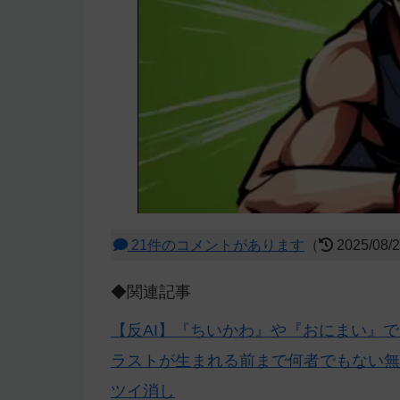
21件のコメントがあります
（
2025/08/
◆関連記事
【反AI】『ちいかわ』や『おにまい』で
ラストが生まれる前まで何者でもない無
ツイ消し