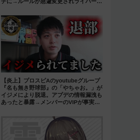
【光害】ホロライブ「桃鈴ねね」のライ
ブで改造ペンライトを使う迷惑客が話題
に→「さくらみこ」ライブで禁止に【法
的措置】