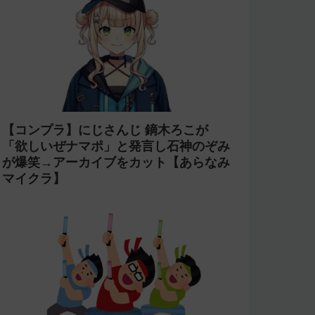
【炎上】にじさんじ 緑仙が「vtuberで
歌ってる人見たこと無いという理由だけ
で埋もれてる名曲がある」という生成AI
の文章を投稿し叩かれる