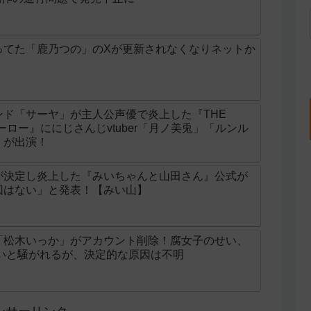
ってた「鹿乃つの」のXが更新されなくなりネットか
ド「サーヤ」が主人公声優で炎上した『THE
ンヒーロー』ににじさんじvtuber「月ノ美兎」「ルンル
」が出演！
が決定し炎上した『みいちゃんと山田さん』公式が
図はない」と発表！【みい山】
「松木いっか」がアカウント削除！腐女子のせい、
せいと騒がれるが、決定的な原因は不明