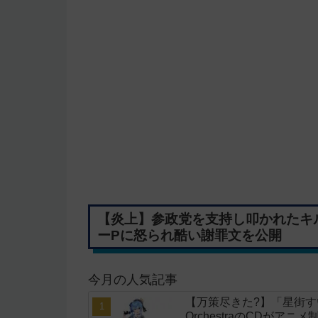
【炎上】参政党を支持し叩かれたキ
ーPに怒られ酷い謝罪文を公開
今月の人気記事
【万策尽きた?】「星街すいせい」
OrchestraのCDがア