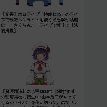
【杜撰】にじさんじ「叶」2nd LIVEの
直前放送で剣持や椎名や小柳などの誤っ
た配信情報が紹介される→ニコニコが謝
罪してタイムシフトを非公開に【生成
AI?】
【コンプラ】にじさんじ 鏑木ろこが
「欲しいぜナマポ」と発言し石神のぞみ
が爆笑→アーカイブをカット【あらなみ
マイクラ】