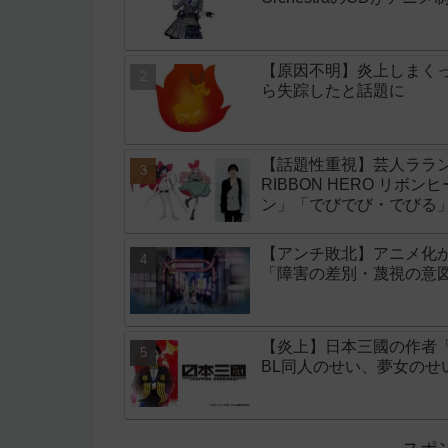
【原因不明】炎上しまく
ら失踪したと話題に
【話題性重視】芸人ララン
RIBBON HERO リボ
ン」「でびでび・でびる
【アンチ敗北】アニメ化
「障害の差別・蔑視の意
【炎上】日本三國の作者
BL同人のせい、夢女の