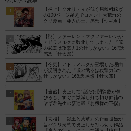
今月の人気記事
【炎上】クオリティが低く原稿料稼ぎ
の100ページ越えでコメント大荒れの
クソ漫画『亜人の王』感想【ヤギ君】
【謎】ファーレン・マクファーレンが
アドラメルクに敗北してしまった『僕
の武器は攻撃力1の針しかない』167話
感想【針太郎】
【今更】アドラメルクが登場した理由
が説明された『僕の武器は攻撃力1の
針しかない』168話 感想【針太郎】
【当然】炎上して1話だけ閲覧数が伸
びるも、すぐに激減し打ち切り候補の
ヤギ君先生の新連載『お嬢様の下僕』
【真相】『獣王と薬草』の作画担当が
昔パクリ疑惑で炎上した打ち切り作品
『魔女の守人』について語る【編集】