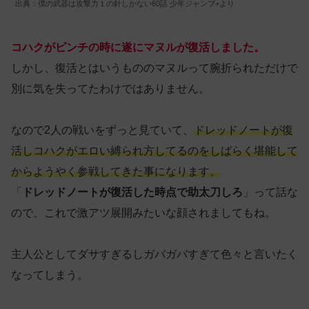
出典：僕の武器は攻撃力１の針しかない60話 少年ジャンプ+より
コハクがピンチの時に遂にマヌルが復活しました。
しかし、復活とはいうもののマヌルって腕折られただけで
別に気を失ってたわけではありません。
なので2人の戦いをずっと見ていて、
ドレッドノートが復
活しコハクがエロい縛られ方してるのをしばらく堪能して
からようやく参戦してきた事になります。
「
ドレッドノートが復活した時点で助太刀しろ
」って話な
ので、これで激アツ展開みたいな顔されましてもね。
主人公としてダサすぎるしガバガバすぎて色々と言いたく
なってしまう。