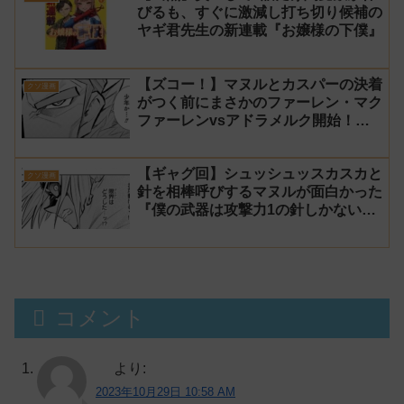
びるも、すぐに激減し打ち切り候補の
ヤギ君先生の新連載『お嬢様の下僕』
【ズコー！】マヌルとカスパーの決着
クソ漫画
がつく前にまさかのファーレン・マク
ファーレンvsアドラメルク開始！？
『僕の武器は攻撃力1の針しかない』
163話 感想【針太郎】
【ギャグ回】シュッシュッスカスカと
クソ漫画
針を相棒呼びするマヌルが面白かった
『僕の武器は攻撃力1の針しかない』
162話 感想【針太郎】
コメント
より:
2023年10月29日 10:58 AM