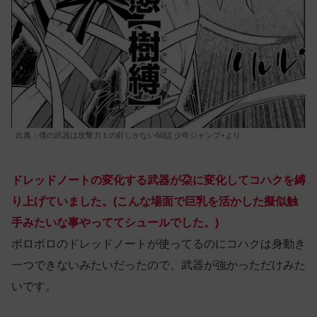
出典：僕の武器は攻撃力１の針しかない60話 少年ジャンプ+より
ドレッドノートの変化する武器が朶に変化してコハクを縛
り上げていました。(こんな場面で巨乳を活かした擬似触
手みたいな事やっててシュールでした。)
ボロボロのドレッドノートが使ってるのにコハクは身動き
一つできないみたいだったので、武器が強かっただけみた
いです。