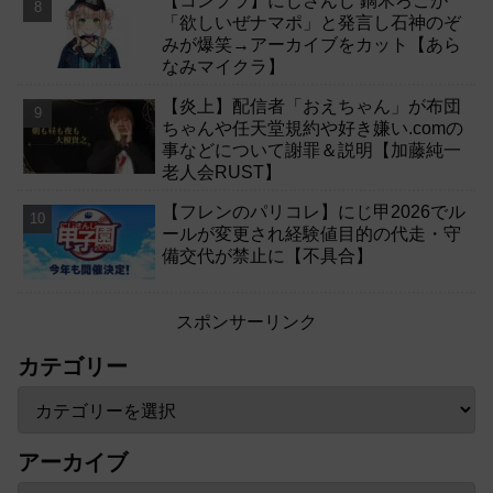
【コンプラ】にじさんじ 鏑木ろこが
「欲しいぜナマポ」と発言し石神のぞ
みが爆笑→アーカイブをカット【あら
なみマイクラ】
【炎上】配信者「おえちゃん」が布団
ちゃんや任天堂規約や好き嫌い.comの
事などについて謝罪＆説明【加藤純一
老人会RUST】
【フレンのパリコレ】にじ甲2026でル
ールが変更され経験値目的の代走・守
備交代が禁止に【不具合】
スポンサーリンク
カテゴリー
アーカイブ