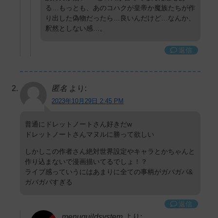
る…もっとも、あのコハクが皇帝か魔族たちが作
り出した偽物だったら…良いんだけど…なんか、
釈然としない感…。
返信
匿名
より:
2023年10月29日 2:45 PM
普通にドレットノートさん好きだw
ドレットノートさんマヌルに勝って欲しい
しかしこの作者さん絶対世界設定やキャラとかちゃんと
作り込まないで漫画描いてるでしょ！？
ライブ感っていうにはあまりに全ての事柄がガバガバ&
ガバガバすぎる
返信
menuguildsystem
より: