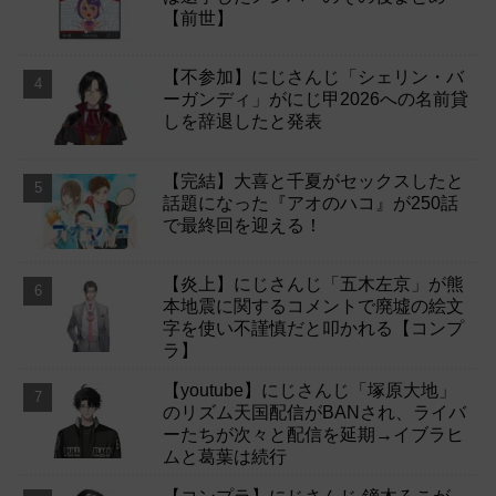
【前世】
【不参加】にじさんじ「シェリン・バ
ーガンディ」がにじ甲2026への名前貸
しを辞退したと発表
【完結】大喜と千夏がセックスしたと
話題になった『アオのハコ』が250話
で最終回を迎える！
【炎上】にじさんじ「五木左京」が熊
本地震に関するコメントで廃墟の絵文
字を使い不謹慎だと叩かれる【コンプ
ラ】
【youtube】にじさんじ「塚原大地」
のリズム天国配信がBANされ、ライバ
ーたちが次々と配信を延期→イブラヒ
ムと葛葉は続行