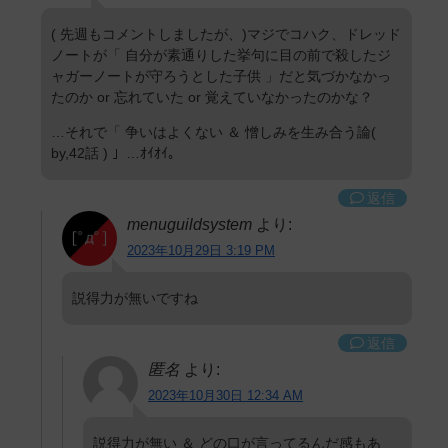
( 先週もコメントしましたが、)マジでコハク、ドレッド
ノートが「 自分が素通りした挙句に目の前で殺したジ
ャガーノートが守ろうとした子供 」だと気づかなかっ
たのか or 忘れていた or 覚えていなかったのかな？
…それで「 争いはよくない ＆ 憎しみを生み合う論(
by,42話 ) 」…ｵｲｵｲ。
返信
menuguildsystem
より:
2023年10月29日 3:19 PM
説得力が無いですね
返信
匿名
より:
2023年10月30日 12:34 AM
説得力が無い ＆ どの口が言ってるんだ感もあ