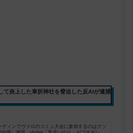
して炎上した車折神社を脅迫した反AIが逮捕
5オーディンでヴァロのコミュ大会に参加するのはクソ
中傷し謝罪→vtuber「葉月いのり」がブチギレ