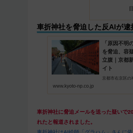
車折神社を脅迫した反AIが逮
「原因不明
を脅迫、容疑
立腹｜京都
イト
京都市右京区の
署は３日、脅迫
www.kyoto-np.co.jp
（３８）を逮捕
車折神社に脅迫メールを送った疑いで20
れたと報道されました。
車折神社はAI絵師「グラハム」さんに依