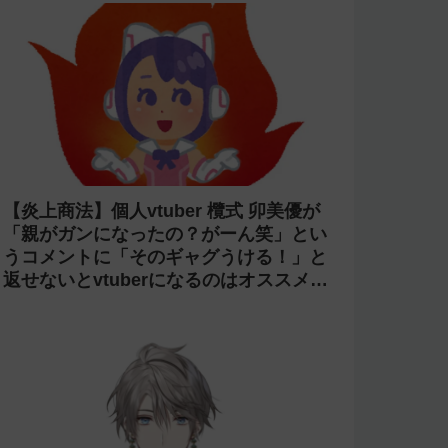
【炎上商法】個人vtuber 欖式 卯美優が
「親がガンになったの？がーん笑」とい
うコメントに「そのギャグうける！」と
返せないとvtuberになるのはオススメし
ないと投稿し叩かれる