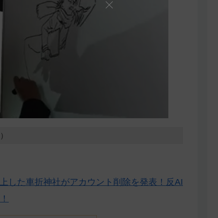
7）
炎上した車折神社がアカウント削除を発表！反AI
！