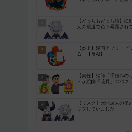
【どっちもどっち感】絵師
んの放送で色々暴露され
【炎上】漫画アプリ「ピッ
る！【反AI】
【責任】絵師「千種みのり
トが絵師「花月」のパク
【リスク】元同居人の星
リプしていました