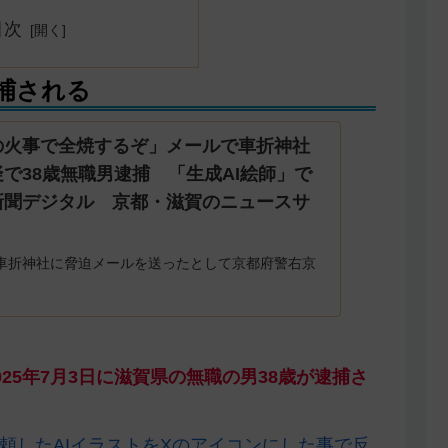
目次
捕される
の火事で全焼するぞ」メールで車折神社
で38歳無職男逮捕 「生成AI絵師」で
新聞デジタル 京都・滋賀のニュースサ
車折神社に脅迫メールを送ったとして京都府警右京
と威力業務妨害の疑いで、滋賀県野洲市、無職の男
した…
25年7月3日に滋賀県の無職の男38歳が逮捕さ
頼したAIイラストをXのアイコンにした事で反