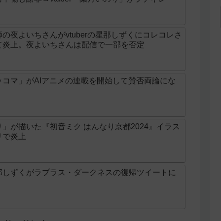
の夜よいちさんがvtuberの星那しずくにコレコレさ
て炎上。夜よいちさんは配信で一部を否定
コマ」がAIアニメの連載を開始して賛否両論にな
」が描いた『初音ミク はんなり京都2024』イラス
リで炎上
那しずくがラプラス・ダークネスの復帰ツイートに