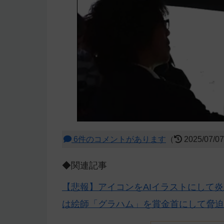
6件のコメントがあります
（
2025/07/0
◆関連記事
【悲報】アイコンをAIイラストにして
は絵師「グラハム」を賞金首にして脅迫