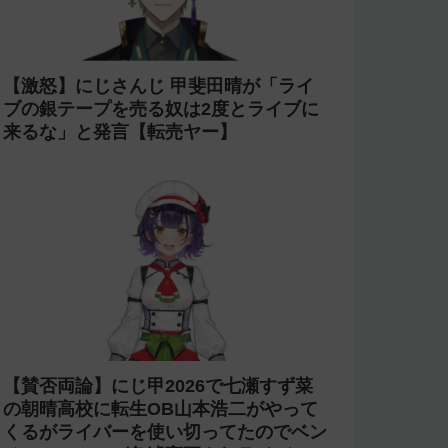
【激怒】にじさんじ 甲斐田晴が「ライ
ブの銀テープを売る奴は2度とライブに
来るな」と発言【転売ヤー】
【賛否両論】にじ甲2026で七瀬すず菜
の朝晴高校に転生OB山本浩二がやって
くるがライバーを使い切ってたのでベン