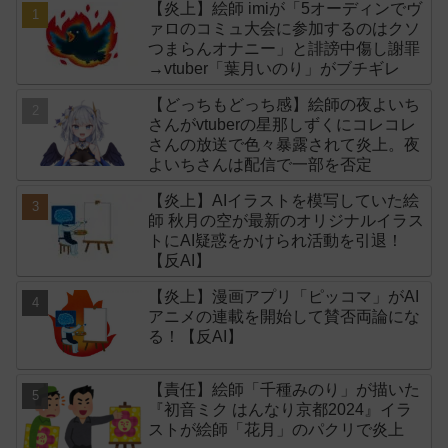
【炎上】絵師 imiが「5オーディンでヴ
ァロのコミュ大会に参加するのはクソ
つまらんオナニー」と誹謗中傷し謝罪
→vtuber「葉月いのり」がブチギレ
【どっちもどっち感】絵師の夜よいち
さんがvtuberの星那しずくにコレコレ
さんの放送で色々暴露されて炎上。夜
よいちさんは配信で一部を否定
【炎上】AIイラストを模写していた絵
師 秋月の空が最新のオリジナルイラス
トにAI疑惑をかけられ活動を引退！
【反AI】
【炎上】漫画アプリ「ピッコマ」がAI
アニメの連載を開始して賛否両論にな
る！【反AI】
【責任】絵師「千種みのり」が描いた
『初音ミク はんなり京都2024』イラ
ストが絵師「花月」のパクリで炎上