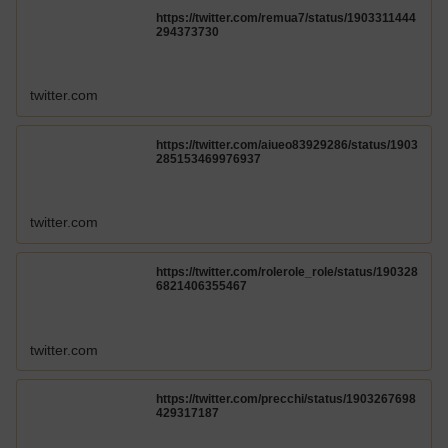
https://twitter.com/remua7/status/1903311444
294373730
twitter.com
https://twitter.com/aiueo83929286/status/1903
285153469976937
twitter.com
https://twitter.com/rolerole_role/status/190328
6821406355467
twitter.com
https://twitter.com/precchi/status/1903267698
429317187