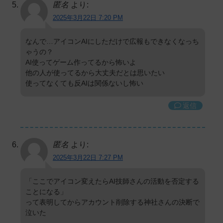
匿名
より:
2025年3月22日 7:20 PM
なんで…アイコンAIにしただけで広報もできなくなっち
ゃうの？
AI使ってゲーム作ってるから怖いよ
他の人が使ってるから大丈夫だとは思いたい
使ってなくても反AIは関係ないし怖い
返信
匿名
より:
2025年3月22日 7:27 PM
「ここでアイコン変えたらAI技師さんの活動を否定する
ことになる」
って表明してからアカウント削除する神社さんの決断で
泣いた