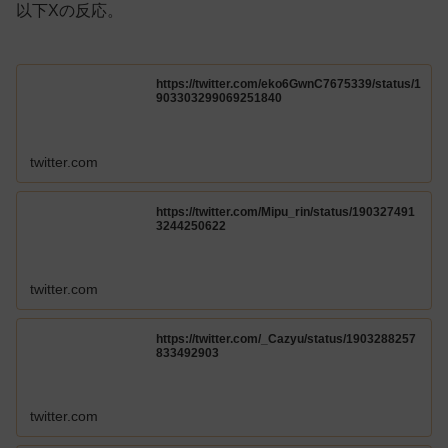
以下Xの反応。
https://twitter.com/eko6GwnC7675339/status/1
903303299069251840
twitter.com
https://twitter.com/Mipu_rin/status/190327491
3244250622
twitter.com
https://twitter.com/_Cazyu/status/1903288257
833492903
twitter.com