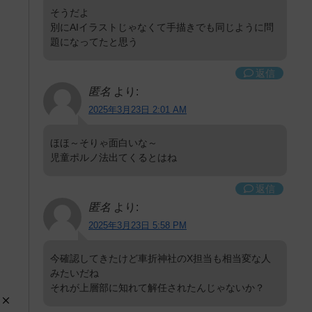
そうだよ
別にAIイラストじゃなくて手描きでも同じように問
題になってたと思う
返信
匿名
より:
2025年3月23日 2:01 AM
ほほ～そりゃ面白いな～
児童ポルノ法出てくるとはね
返信
匿名
より:
2025年3月23日 5:58 PM
今確認してきたけど車折神社のX担当も相当変な人
みたいだね
それが上層部に知れて解任されたんじゃないか？