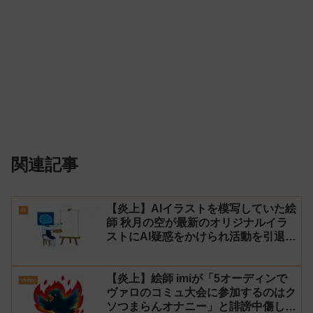
関連記事
【炎上】AIイラストを模写していた絵
AI
師 秋月の空が最新のオリジナルイラ
ストにAI疑惑をかけられ活動を引退！
【反AI】
【炎上】絵師 imiが「5オーディンで
vtuber
ヴァロのコミュ大会に参加するのはク
ソつまらんオナニー」と誹謗中傷し謝