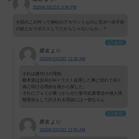
2025年3月22日 8:56 PM
今回のこの件って神社のアカウントなのに児ポ一歩手前
の絵とかリポストしてたからじゃないんか…？
返信
匿名
より:
2025年3月23日 12:26 AM
それは後付けの理由
根本派は反AIがAIイラスト起用した事に切れて叩く
為に叩ける理由を後から探した。
それにフェミが乗っからせた挙句右翼脅迫や個人情
報脅迫もして許される理由には一切ならん
返信
匿名
より:
2025年3月23日 12:55 AM