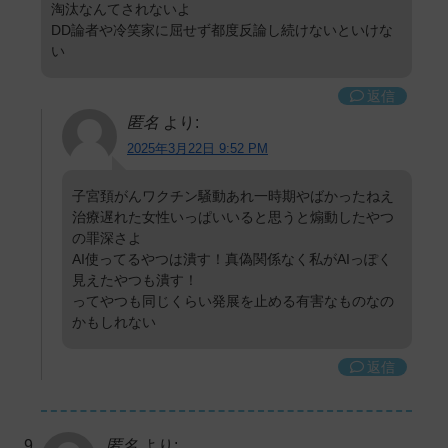
淘汰なんてされないよ
DD論者や冷笑家に屈せず都度反論し続けないといけな
い
返信
匿名
より:
2025年3月22日 9:52 PM
子宮頚がんワクチン騒動あれ一時期やばかったねえ
治療遅れた女性いっぱいいると思うと煽動したやつ
の罪深さよ
AI使ってるやつは潰す！真偽関係なく私がAIっぽく
見えたやつも潰す！
ってやつも同じくらい発展を止める有害なものなの
かもしれない
返信
匿名
より: