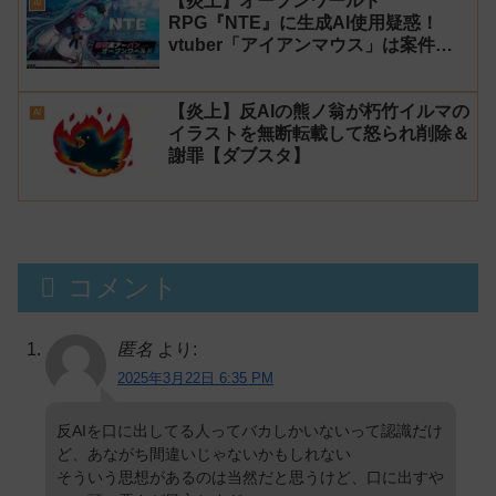
【炎上】オープンワールド
AI
RPG『NTE』に生成AI使用疑惑！
vtuber「アイアンマウス」は案件配
信を中止し海外声優は激怒！【天気の
子】
【炎上】反AIの熊ノ翁が朽竹イルマの
AI
イラストを無断転載して怒られ削除＆
謝罪【ダブスタ】
コメント
匿名
より:
2025年3月22日 6:35 PM
反AIを口に出してる人ってバカしかいないって認識だけ
ど、あながち間違いじゃないかもしれない
そういう思想があるのは当然だと思うけど、口に出すや