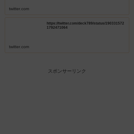
twitter.com
https://twitter.com/deck789/status/190331572
1792471064
twitter.com
スポンサーリンク