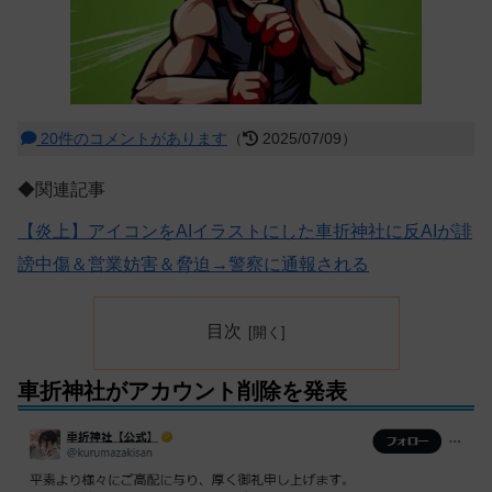
20件のコメントがあります
（
2025/07/09）
◆関連記事
【炎上】アイコンをAIイラストにした車折神社に反AIが誹
謗中傷＆営業妨害＆脅迫→警察に通報される
目次
車折神社がアカウント削除を発表