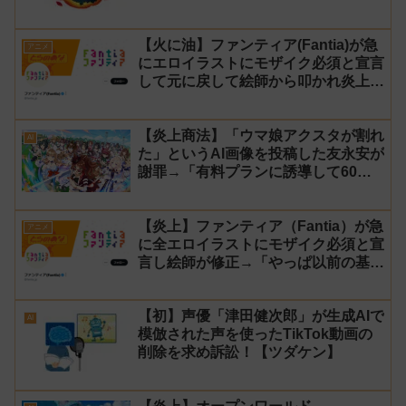
罪→vtuber「葉月いのり」がブチギ
レ
【火に油】ファンティア(Fantia)が急
アニメ
にエロイラストにモザイク必須と宣言
して元に戻して絵師から叩かれ炎上し
た件について長文で言い訳！【警察】
【炎上商法】「ウマ娘アクスタが割れ
AI
た」というAI画像を投稿した友永安が
謝罪→「有料プランに誘導して60万
円儲かった」と発言し規約違反のウマ
娘エロイラストをリポスト！
【炎上】ファンティア（Fantia）が急
アニメ
に全エロイラストにモザイク必須と宣
言し絵師が修正→「やっぱ以前の基準
に戻す」と言い出し叩かれる
【初】声優「津田健次郎」が生成AIで
AI
模倣された声を使ったTikTok動画の
削除を求め訴訟！【ツダケン】