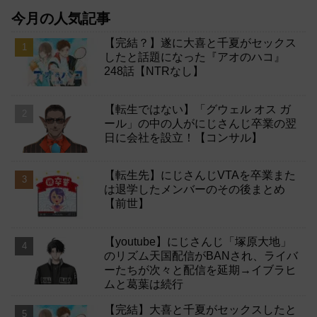
今月の人気記事
【完結？】遂に大喜と千夏がセックス
したと話題になった『アオのハコ』
248話【NTRなし】
【転生ではない】「グウェル オス ガ
ール」の中の人がにじさんじ卒業の翌
日に会社を設立！【コンサル】
【転生先】にじさんじVTAを卒業また
は退学したメンバーのその後まとめ
【前世】
【youtube】にじさんじ「塚原大地」
のリズム天国配信がBANされ、ライバ
ーたちが次々と配信を延期→イブラヒ
ムと葛葉は続行
【完結】大喜と千夏がセックスしたと