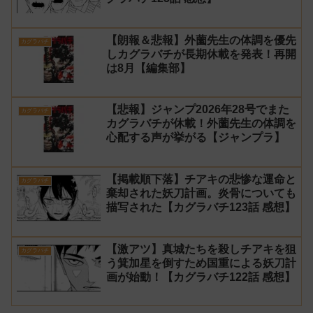
【朗報＆悲報】外薗先生の体調を優先
カグラバチ
しカグラバチが長期休載を発表！再開
は8月【編集部】
【悲報】ジャンプ2026年28号でまた
カグラバチ
カグラバチが休載！外薗先生の体調を
心配する声が挙がる【ジャンプラ】
【掲載順下落】チアキの悲惨な運命と
カグラバチ
棄却された妖刀計画。炎骨についても
描写された【カグラバチ123話 感想】
【激アツ】真城たちを殺しチアキを狙
カグラバチ
う箕加星を倒すため国重による妖刀計
画が始動！【カグラバチ122話 感想】