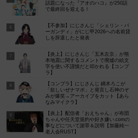
話題になった『アオのハコ』が250話
で最終回を迎える！
【不参加】にじさんじ「シェリン・バ
ーガンディ」がにじ甲2026への名前貸
しを辞退したと発表
【炎上】にじさんじ「五木左京」が熊
本地震に関するコメントで廃墟の絵文
字を使い不謹慎だと叩かれる【コンプ
ラ】
【コンプラ】にじさんじ 鏑木ろこが
「欲しいぜナマポ」と発言し石神のぞ
みが爆笑→アーカイブをカット【あら
なみマイクラ】
【炎上】配信者「おえちゃん」が布団
ちゃんや任天堂規約や好き嫌い.comの
事などについて謝罪＆説明【加藤純一
老人会RUST】