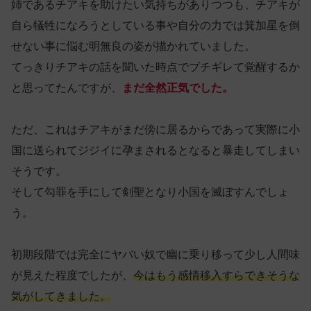
姉であるチアキを助けたい気持ちがありつつも、チアキが
自ら犠牲になろうとしている事や自分の力では箕加星を倒
せない事に悩む明無良の姿が描かれていました。
てっきりチアキの話を聞いた時点でブチギレて覚醒するか
と思ってたんですが、
まだ全然正気でした。
ただ、これはチアキがまだ傍に居るからであって実際に小
国に送られてジジイに孕まされるとなると暴走してしまい
そうです。
そして勾罪を手にして剣聖となり小国を滅ぼすんでしょ
う。
初期段階では完全にヤバい奴で幽に乗り移って少し人間味
が見えた程度でしたが、
今はもう感情移入すらできそうな
気がしてきました。