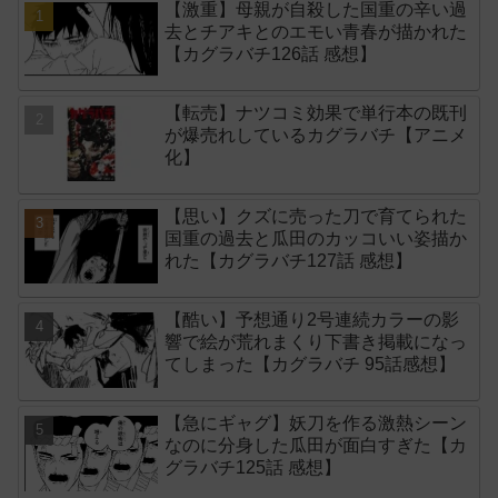
【激重】母親が自殺した国重の辛い過
去とチアキとのエモい青春が描かれた
【カグラバチ126話 感想】
【転売】ナツコミ効果で単行本の既刊
が爆売れしているカグラバチ【アニメ
化】
【思い】クズに売った刀で育てられた
国重の過去と瓜田のカッコいい姿描か
れた【カグラバチ127話 感想】
【酷い】予想通り2号連続カラーの影
響で絵が荒れまくり下書き掲載になっ
てしまった【カグラバチ 95話感想】
【急にギャグ】妖刀を作る激熱シーン
なのに分身した瓜田が面白すぎた【カ
グラバチ125話 感想】