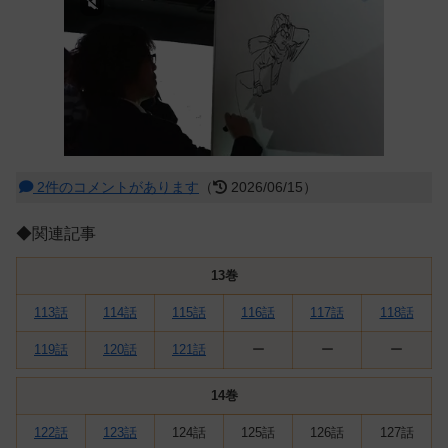
2件のコメントがあります
（
2026/06/15）
◆関連記事
13
巻
113話
114話
115話
116話
117話
118話
119話
120話
121話
ー
ー
ー
1
4巻
122話
123話
124話
125話
126話
127話