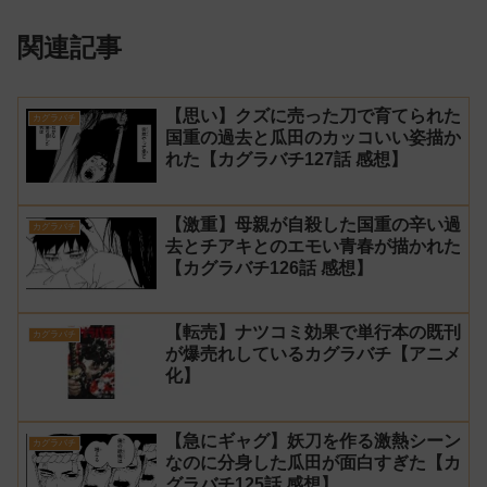
関連記事
【思い】クズに売った刀で育てられた
カグラバチ
国重の過去と瓜田のカッコいい姿描か
れた【カグラバチ127話 感想】
【激重】母親が自殺した国重の辛い過
カグラバチ
去とチアキとのエモい青春が描かれた
【カグラバチ126話 感想】
【転売】ナツコミ効果で単行本の既刊
カグラバチ
が爆売れしているカグラバチ【アニメ
化】
【急にギャグ】妖刀を作る激熱シーン
カグラバチ
なのに分身した瓜田が面白すぎた【カ
グラバチ125話 感想】