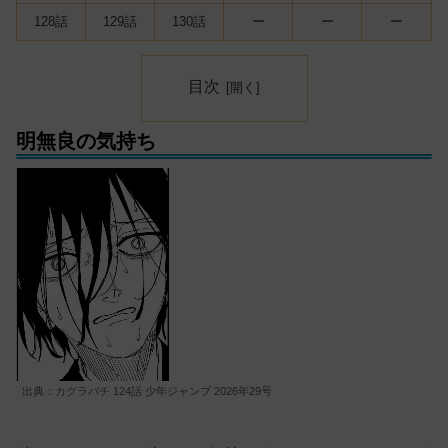
128話
129話
130話
ー
ー
ー
目次
明無良の気持ち
出典：カグラバチ 124話 少年ジャンプ 2026年29号