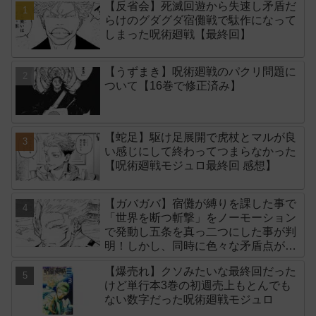
【反省会】死滅回遊から失速し矛盾だ
らけのグダグダ宿儺戦で駄作になって
しまった呪術廻戦【最終回】
【うずまき】呪術廻戦のパクリ問題に
ついて【16巻で修正済み】
【蛇足】駆け足展開で虎杖とマルが良
い感じにして終わってつまらなかった
【呪術廻戦モジュロ最終回 感想】
【ガバガバ】宿儺が縛りを課した事で
「世界を断つ斬撃」をノーモーション
で発動し五条を真っ二つにした事が判
明！しかし、同時に色々な矛盾点が生
まれてしまいました【後付け】
【爆売れ】クソみたいな最終回だった
けど単行本3巻の初週売上もとんでも
ない数字だった呪術廻戦モジュロ