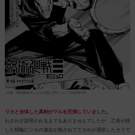
出典：呪術廻戦モジュロ18話 少年ジャンプ2026年8号
リカと合体した真剣がマルを圧倒していました。
わざわざ説明されるまでもありませんでしたが、乙骨が残
した指輪にリカの遺志が残されててそれが憑依したそうで