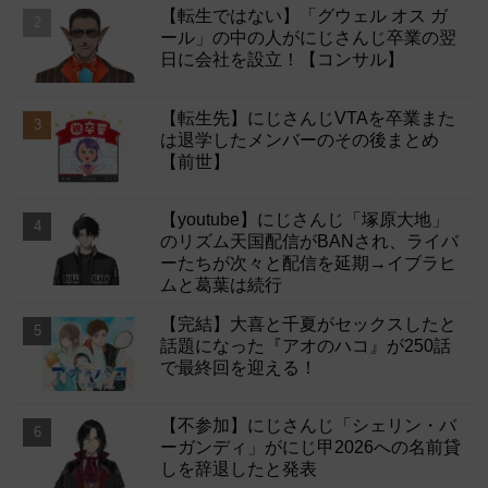
【転生ではない】「グウェル オス ガ
ール」の中の人がにじさんじ卒業の翌
日に会社を設立！【コンサル】
【転生先】にじさんじVTAを卒業また
は退学したメンバーのその後まとめ
【前世】
【youtube】にじさんじ「塚原大地」
のリズム天国配信がBANされ、ライバ
ーたちが次々と配信を延期→イブラヒ
ムと葛葉は続行
【完結】大喜と千夏がセックスしたと
話題になった『アオのハコ』が250話
で最終回を迎える！
【不参加】にじさんじ「シェリン・バ
ーガンディ」がにじ甲2026への名前貸
しを辞退したと発表