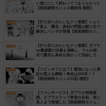
い感じにして終わってつまらなかった
【呪術廻戦モジュロ最終回 感想】
【打ち切りみたいなクソ展開】シムリ
呪術廻戦
ア星人・憂花・真剣の問題は駆け足で
解決しパンダが登場【呪術廻戦モジュ
ロ24話 感想】
【打ち切りみたいなクソ展開】ダブラ
呪術廻戦
vs魔虚羅の決着を省略し、マルの術
式で憂花も真剣も助かって完結しそう
【呪術廻戦モジュロ23話 感想】
【スピンオフとは？】最強になった虎
呪術廻戦
杖が真人を瞬殺！寿命は300年！？
【呪術廻戦モジュロ22話 感想】
【ファンサービス】ダブラが領域展
呪術廻戦
開、ビブラスラップ東堂の名前、更に
真人まで登場した【呪術廻戦モジュロ