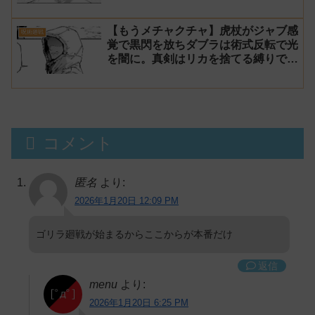
21話 感想】
【もうメチャクチャ】虎杖がジャブ感
呪術廻戦
覚で黒閃を放ちダブラは術式反転で光
を闇に。真剣はリカを捨てる縛りでマ
ルに勝利【呪術廻戦モジュロ20話 感
想】
コメント
匿名
より:
2026年1月20日 12:09 PM
ゴリラ廻戦が始まるからここからが本番だけ
返信
menu
より:
2026年1月20日 6:25 PM