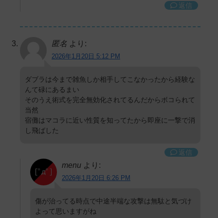
返信
匿名
より:
2026年1月20日 5:12 PM
ダブラは今まで雑魚しか相手してこなかったから経験な
んて碌にあるまい
そのうえ術式を完全無効化されてるんだからボコられて
当然
宿儺はマコラに近い性質を知ってたから即座に一撃で消
し飛ばした
返信
menu
より:
2026年1月20日 6:26 PM
傷が治ってる時点で中途半端な攻撃は無駄と気づけ
よって思いますがね