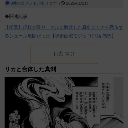
9件のコメントがあります
（
2026/01/21）
◆関連記事
【衝撃】虎杖が喋り、マルに敗北した真剣にリカが憑依す
るシュール展開だった【呪術廻戦モジュロ17話 感想】
目次
リカと合体した真剣