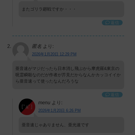
またゴリラ廻戦ですか・・・
返信
匿名
より:
2026年1月20日 12:29 PM
亜音速がマジだったら日本消し飛ぶから摩虎羅&東京の
呪霊瞬殺なのだが作者が芥見だからなんかカッコイイか
ら亜音速って使ったなんだろうな
返信
menu
より:
2026年1月20日 6:26 PM
亜音速じゃありません、亜光速です