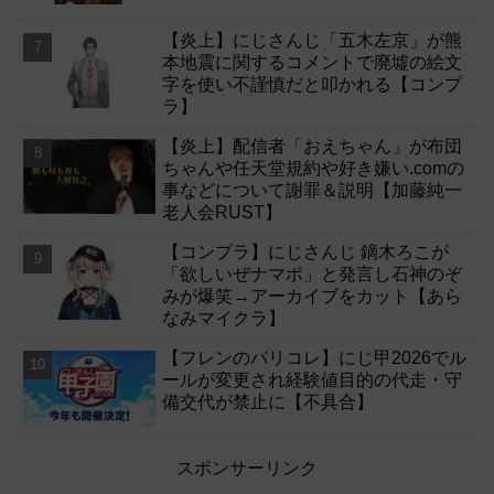
【炎上】にじさんじ「五木左京」が熊
本地震に関するコメントで廃墟の絵文
字を使い不謹慎だと叩かれる【コンプ
ラ】
【炎上】配信者「おえちゃん」が布団
ちゃんや任天堂規約や好き嫌い.comの
事などについて謝罪＆説明【加藤純一
老人会RUST】
【コンプラ】にじさんじ 鏑木ろこが
「欲しいぜナマポ」と発言し石神のぞ
みが爆笑→アーカイブをカット【あら
なみマイクラ】
【フレンのパリコレ】にじ甲2026でル
ールが変更され経験値目的の代走・守
備交代が禁止に【不具合】
スポンサーリンク