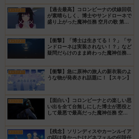
【過去最高】コロンビーナの伏線回収
キャラクター
が素晴らしく、博士やサンドローネで
盛り上がった魔神任務 空月の歌 第7
幕 第8幕
【衝撃】「博士は生きてる！？」「サ
キャラクター
ンドローネは実装されない！？」など
疑問だらけのまま終わった魔神任務
空月の歌 第8幕【長い 時間】
【衝撃】急に原神の旅人の新衣装のよ
キャラクター
うな物が発表され話題に！【スキン】
【面白い】コロンビーナとの楽しい思
ストーリー
い出を全て台無しにした博士が悪役と
して最悪で最高だった魔神任務 空月
の歌第5幕 6幕 感想【ナド・クライ】
【残念】ソリンディスやカーンルイア
ストーリー
の話は良かったけどネフェルの伝説任