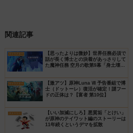
関連記事
【思ったよりは微妙】世界任務必須で
キャラクター
話が長く博士との決着があっさりして
た魔神任務 空月の歌第9幕「身土壊
空、五蘊識転」第10幕「虚空劫灰の
プラーナ」感想
【激アツ】原神Luna Ⅶ 予告番組で博
キャラクター
士（ドットーレ）復活が確定！謎フー
ドの正体は？【富者 第10位】
【いい加減にしろ】悪質垢「とけい」
ストーリー
が原神のテイワット編のストーリーは
11年続くというデマを拡散