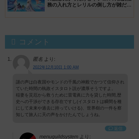
務の入れ方とレリルの倒し方が雑だっ
た魔神任務 空月の歌第4幕 感想
コメント
匿名
より:
2022年12月10日 1:00 AM
謎の声は白夜国やモンドの千風の神殿でかつて信仰され
ていた時間の執政イスタロト説が濃厚そうですよ。
稲妻を災厄から救うために雷電眞に力を貸した時間,歴
史への干渉ができる存在ですし(イスタロトは瞬間を種
にして未来や過去に持っていける)、世界樹の一件を察
知して旅人に天の声をかけたんでしょうね。
返信
menuguildsystem
より: