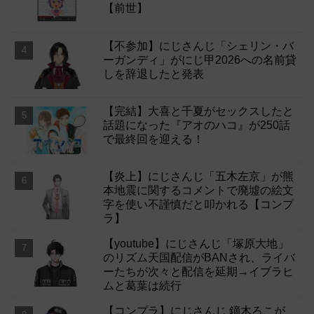
【前世】
【不参加】にじさんじ「シェリン・バ
ーガンディ」がにじ甲2026への名前貸
しを辞退したと発表
【完結】大喜と千夏がセックスしたと
話題になった『アオのハコ』が250話
で最終回を迎える！
【炎上】にじさんじ「五木左京」が熊
本地震に関するコメントで廃墟の絵文
字を使い不謹慎だと叩かれる【コンプ
ラ】
【youtube】にじさんじ「塚原大地」
のリズム天国配信がBANされ、ライバ
ーたちが次々と配信を延期→イブラヒ
ムと葛葉は続行
【コンプラ】にじさんじ 鏑木ろこが