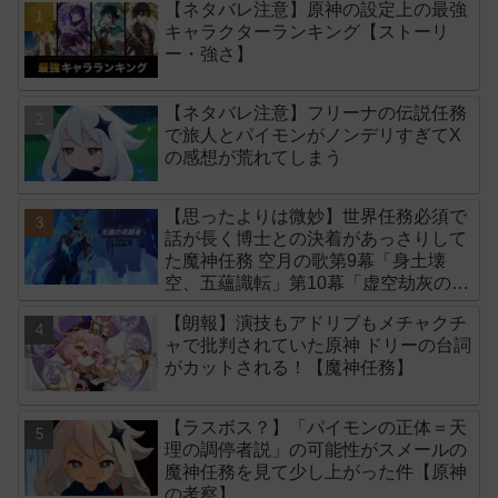
【ネタバレ注意】原神の設定上の最強
キャラクターランキング【ストーリ
ー・強さ】
【ネタバレ注意】フリーナの伝説任務
で旅人とパイモンがノンデリすぎてX
の感想が荒れてしまう
【思ったよりは微妙】世界任務必須で
話が長く博士との決着があっさりして
た魔神任務 空月の歌第9幕「身土壊
空、五蘊識転」第10幕「虚空劫灰のプ
ラーナ」感想
【朗報】演技もアドリブもメチャクチ
ャで批判されていた原神 ドリーの台詞
がカットされる！【魔神任務】
【ラスボス？】「パイモンの正体＝天
理の調停者説」の可能性がスメールの
魔神任務を見て少し上がった件【原神
の考察】