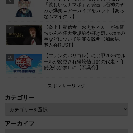
「欲しいぜナマポ」と発言し石神のぞ
みが爆笑→アーカイブをカット【あら
なみマイクラ】
【炎上】配信者「おえちゃん」が布団
ちゃんや任天堂規約や好き嫌い.comの
事などについて謝罪＆説明【加藤純一
老人会RUST】
【フレンのパリコレ】にじ甲2026でル
ールが変更され経験値目的の代走・守
備交代が禁止に【不具合】
スポンサーリンク
カテゴリー
アーカイブ