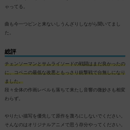
ゃってる。
曲も今一つピンと来ないしうんざりしながら聞いてまし
た。
総評
チェンソーマンとサムライソードの戦闘はまだ良かったの
に、コベニの最低な改悪ともっさり銃撃戦で台無しになり
ました。
段々全体の作画レベルも落ちて来たし音響の微妙さも相変
わらず。
やりたい描写を優先して原作を蔑ろにしないでください。
そんなのはオリジナルアニメで思う存分やってください。