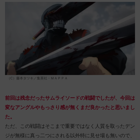
（C）藤本タツキ／集英社・ＭＡＰＰＡ
前回は残念だったサムライソードの戦闘でしたが、今回は
変なアングルやもっさり感が無くまだ良かったと思いまし
た。
ただ、この戦闘はそこまで重要ではなく人質を取ったデン
ジが無様に真っ二つにされる以外特に見せ場も無いので、