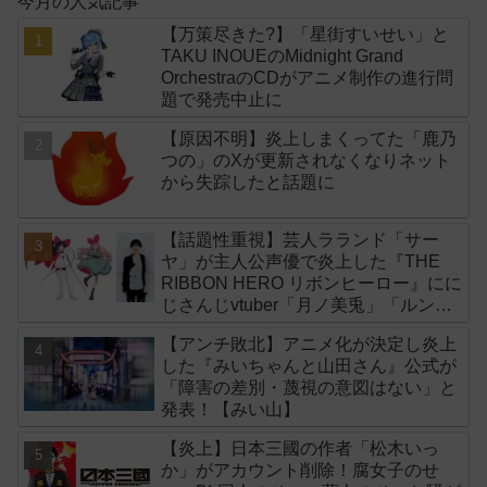
今月の人気記事
【万策尽きた?】「星街すいせい」と
TAKU INOUEのMidnight Grand
OrchestraのCDがアニメ制作の進行問
題で発売中止に
【原因不明】炎上しまくってた「鹿乃
つの」のXが更新されなくなりネット
から失踪したと話題に
【話題性重視】芸人ラランド「サー
ヤ」が主人公声優で炎上した『THE
RIBBON HERO リボンヒーロー』にに
じさんじvtuber「月ノ美兎」「ルンル
ン」「でびでび・でびる」が出演！
【アンチ敗北】アニメ化が決定し炎上
した『みいちゃんと山田さん』公式が
「障害の差別・蔑視の意図はない」と
発表！【みい山】
【炎上】日本三國の作者「松木いっ
か」がアカウント削除！腐女子のせ