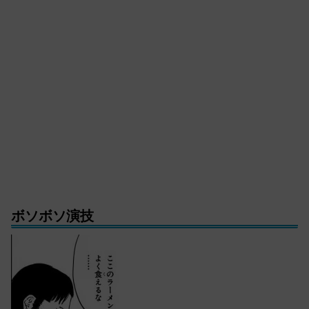
ボソボソ演技