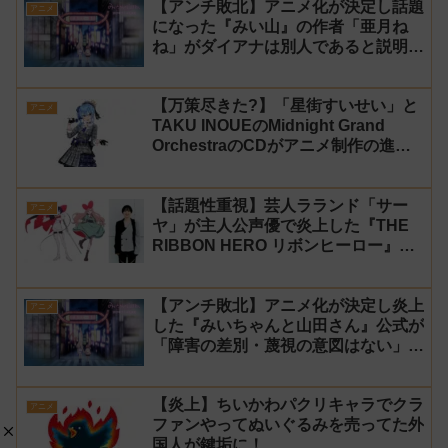
【アンチ敗北】アニメ化が決定し話題
アニメ
になった『みい山』の作者「亜月ね
ね」がダイアナは別人であると説明し
炎上
【万策尽きた?】「星街すいせい」と
アニメ
TAKU INOUEのMidnight Grand
OrchestraのCDがアニメ制作の進行
問題で発売中止に
【話題性重視】芸人ラランド「サー
アニメ
ヤ」が主人公声優で炎上した『THE
RIBBON HERO リボンヒーロー』に
にじさんじvtuber「月ノ美兎」「ル
ンルン」「でびでび・でびる」が出
【アンチ敗北】アニメ化が決定し炎上
演！
アニメ
した『みいちゃんと山田さん』公式が
「障害の差別・蔑視の意図はない」と
発表！【みい山】
【炎上】ちいかわパクリキャラでクラ
アニメ
ファンやってぬいぐるみを売ってた外
国人が鍵垢に！