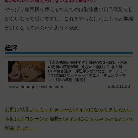
結局ホルモン超えられないよねで終わり。
やっぱり毎回切り替えるなんてのは制作側の自己満足でし
かないなって感じですし、これをやらなければもっと本編
が良くなってたのかと思うと残念。
総評
【永久機関が微妙すぎ】戦闘がCGっぽい・永遠
の悪魔の言葉が聞こえない・無駄に引きの画・
BGM無さ過ぎ・岸辺ボソボソなど、ゲロチュー
だけの回になっちゃったアニメ「チェンソーマ
ン」7話の感想【改悪】
2022.11.23
www.menuguildsystem.com
前回は戦闘よりもゲロチューがメインになってましたが、
今回はエロシーンと姫野がメインになっちゃったなという
印象でした。