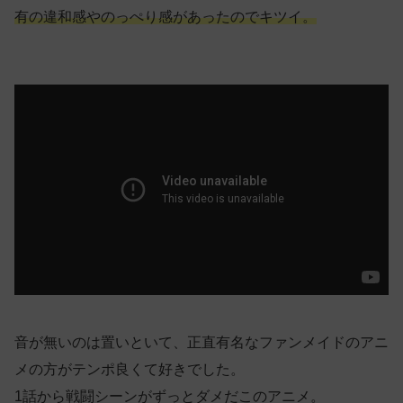
有の違和感やのっぺり感があったので
キツイ
。
音が無いのは置いといて、正直有名なファンメイドのアニ
メの方がテンポ良くて好きでした。
1話から戦闘シーンがずっとダメだこのアニメ。