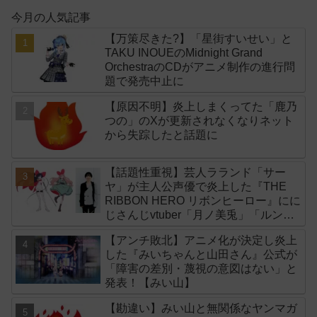
今月の人気記事
【万策尽きた?】「星街すいせい」と
TAKU INOUEのMidnight Grand
OrchestraのCDがアニメ制作の進行問
題で発売中止に
【原因不明】炎上しまくってた「鹿乃
つの」のXが更新されなくなりネット
から失踪したと話題に
【話題性重視】芸人ラランド「サー
ヤ」が主人公声優で炎上した『THE
RIBBON HERO リボンヒーロー』にに
じさんじvtuber「月ノ美兎」「ルンル
ン」「でびでび・でびる」が出演！
【アンチ敗北】アニメ化が決定し炎上
した『みいちゃんと山田さん』公式が
「障害の差別・蔑視の意図はない」と
発表！【みい山】
【勘違い】みい山と無関係なヤンマガ